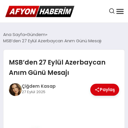
AFYON HABER
Ana Sayfa
Gündem
MSB’den 27 Eylül Azerbaycan Anım Günü Mesajı
GÜNDEM
MSB’den 27 Eylül Azerbaycan
Anım Günü Mesajı
BELEDIYELER
Çiğdem Kasap
Paylaş
27 Eylül 2025
EKONOMI
DÜNYA