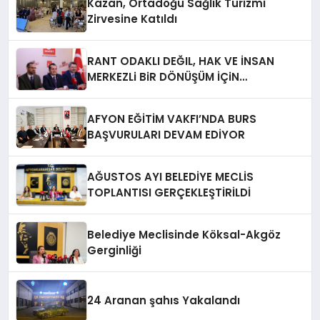
Kazan, Ortadoğu Sağlık Turizmi
Zirvesine Katıldı
RANT ODAKLI DEĞIL, HAK VE İNSAN
MERKEZLi BiR DÖNÜŞÜM İÇiN
AFYONKARAHiSAR’IN YANINDAYIZ!
AFYON EĞİTİM VAKFI’NDA BURS
BAŞVURULARI DEVAM EDİYOR
AĞUSTOS AYI BELEDİYE MECLİS
TOPLANTISI GERÇEKLEŞTİRİLDİ
Belediye Meclisinde Köksal-Akgöz
Gerginliği
24 Aranan şahıs Yakalandı