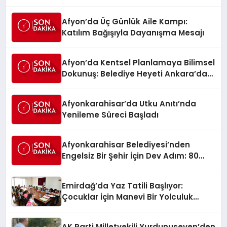
Afyon’da Üç Günlük Aile Kampı:
Katılım Bağışıyla Dayanışma Mesajı
Afyon’da Kentsel Planlamaya Bilimsel
Dokunuş: Belediye Heyeti Ankara’da
Temaslarda Bulundu
Afyonkarahisar’da Utku Anıtı’nda
Yenileme Süreci Başladı
Afyonkarahisar Belediyesi’nden
Engelsiz Bir Şehir İçin Dev Adım: 80
Akülü Sandalye Teslim Edildi
Emirdağ’da Yaz Tatili Başlıyor:
Çocuklar İçin Manevi Bir Yolculuk
Fırsatı
AK Parti Milletvekili Yurdunuseven’den