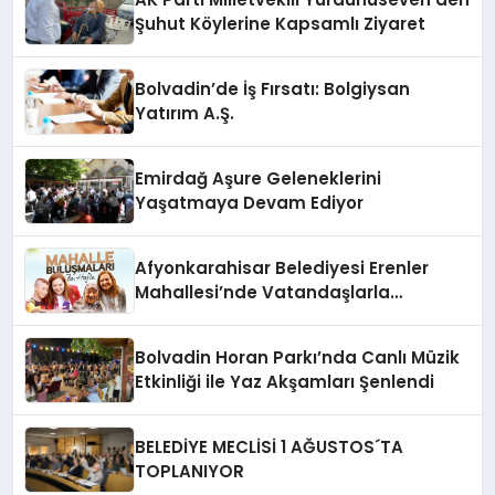
Şuhut Köylerine Kapsamlı Ziyaret
Bolvadin’de İş Fırsatı: Bolgiysan
Yatırım A.Ş.
Emirdağ Aşure Geleneklerini
Yaşatmaya Devam Ediyor
Afyonkarahisar Belediyesi Erenler
Mahallesi’nde Vatandaşlarla
Buluşuyor
Bolvadin Horan Parkı’nda Canlı Müzik
Etkinliği ile Yaz Akşamları Şenlendi
BELEDİYE MECLİSİ 1 AĞUSTOS´TA
TOPLANIYOR