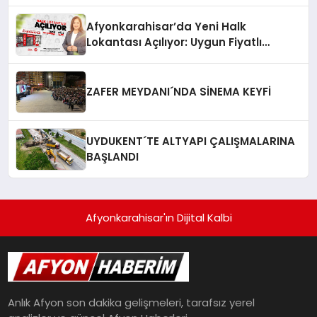
Afyonkarahisar’da Yeni Halk
Lokantası Açılıyor: Uygun Fiyatlı
Yemekler Geliyor!
ZAFER MEYDANI´NDA SİNEMA KEYFİ
UYDUKENT´TE ALTYAPI ÇALIŞMALARINA
BAŞLANDI
Afyonkarahisar'ın Dijital Kalbi
Anlık Afyon son dakika gelişmeleri, tarafsız yerel