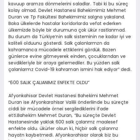
kavuup aramza dönmelerini saladlar. Tabi ki bu süreç
kolay olmad. Devlet Hastanesi Bahekimimiz Mehmet
Duran ve Tp Fakültesi Bahekimimiz salgna yakaland.
Baka ülkelerde hastalar koridorlarda vefat ederken
ülkemizde böyle bir durumuna çok ükür rastlanmad.
Bu durum da Türkiye’nin salk sisteminin ne kadar iyi ve
kaliteli olduunu gösterdi. Salk çalanlarmzn da
kahramanca mücadele ettiklerini gördük. Bazen
günlerce evine gitmeyerek einden, çocuklarndan ve
sevdikleriyle bir araya gelemediler. Bu yüzden salk
çalanlarmz Covid-19 kahraman ismini hak ediyor” dedi.
“600 SALIK ÇALIANIMIZ ENFEKTE OLDU”
Afyonkahisar Devlet Hastanesi Bahekimi Mehmet
Duran ise Afyonkarahisar Valilii önderliinde bu süreçte
ciddi bir mücadele örnei sergilediklerini ifade
etti.Bahekim Mehmet Duran, “Bu süreçte Devlet
Hastanesinde yaklak 600 salk çalanmz maalesef
enfekte oldu. ükürler olsun ki, hiçbir salk çalanmz
hayatn kaybetmedi. Afyonkarahisar olarak biz bu