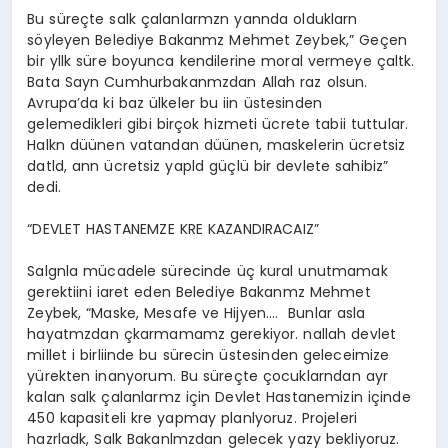
Bu süreçte salk çalanlarmzn yannda olduklarn
söyleyen Belediye Bakanmz Mehmet Zeybek,” Geçen
bir yllk süre boyunca kendilerine moral vermeye çaltk.
Bata Sayn Cumhurbakanmzdan Allah raz olsun.
Avrupa’da ki baz ülkeler bu iin üstesinden
gelemedikleri gibi birçok hizmeti ücrete tabii tuttular.
Halkn düünen vatandan düünen, maskelerin ücretsiz
datld, ann ücretsiz yapld güçlü bir devlete sahibiz”
dedi.
“DEVLET HASTANEMZE KRE KAZANDIRACAIZ”
Salgnla mücadele sürecinde üç kural unutmamak
gerektiini iaret eden Belediye Bakanmz Mehmet
Zeybek, “Maske, Mesafe ve Hijyen…. Bunlar asla
hayatmzdan çkarmamamz gerekiyor. nallah devlet
millet i birliinde bu sürecin üstesinden geleceimize
yürekten inanyorum. Bu süreçte çocuklarndan ayr
kalan salk çalanlarmz için Devlet Hastanemizin içinde
450 kapasiteli kre yapmay planlyoruz. Projeleri
hazrladk, Salk Bakanlmzdan gelecek yazy bekliyoruz.