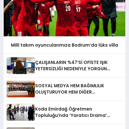
Milli takım oyuncularımıza Bodrum’da lüks villa
ÇALIŞANLARIN %47’Sİ OFİSTE IŞIK
YETERSİZLİĞİ NEDENİYLE YORGUN
HİSSEDİYOR
SOSYAL MEDYA HEM BAĞIMLILIK
OLUŞTURUYOR HEM DİĞER
BAĞIMLILIKLARA ZEMİN HAZIRLIYOR”
Koda Emirdağ Öğretmen
Topluluğu’nda ‘Yaratıcı Drama’
eğitimi gerçekleştirildi.