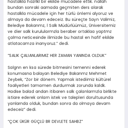
hastalkla hazrlkl bir ekilde mücadele ettik. nallah
bundan sonraki aamada geçmiten ders alarak
hastalkla mücadele için her türlü önlemi alyoruz ve
almaya da devam edeceiz. Bu süreçte Sayn Valimiz,
Belediye Bakanmz, l Salk Müdürlüümüz, Üniversitemiz
ve dier salk kurulularmzla beraber ortaklaa yaptmz
çalma neticesinde ilimizde bu hastal en hafif ekilde
atlatacamza inanyoruz.” dedi.
“SALIK ÇALIANLARIMIZ HER ZAMAN YANINDA OLDUK”
Salgnn en ksa sürede bitmesini temenni ederek
konumasna balayan Belediye Bakanmz Mehmet
Zeybek, “Zor bir dönem. Yapmak istediimiz kültürel
faaliyetleri tamamen durdurmak zorunda kaldk.
Hadise balad andan itibaren salk çalanlarmzla birlikte
istiare ederek onlarn istek ve talepleri dorultusunda
yanlarnda olduk, bundan sonra da olmaya devam
edeceiz” dedi.
“ÇOK ÜKÜR GÜÇLÜ BR DEVLETE SAHBZ”