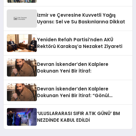
izmir ve Çevresine Kuvvetli Yağış
Uyarısı: Sel ve Su Baskınlarına Dikkat
Yeniden Refah Partisi’nden AKÜ
Rektörü Karakaş’a Nezaket Ziyareti
Devran İskender’den Kalplere
Dokunan Yeni Bir İtiraf:
Devran İskender’den Kalplere
Dokunan Yeni Bir İtiraf: “Gönül
Meselesi”
‘ULUSLARARASI SIFIR ATIK GÜNÜ’ BM
NEZDİNDE KABUL EDİLDİ