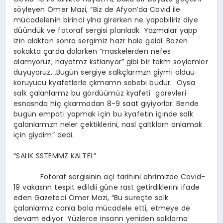
söyleyen Ömer Mazi, “Biz de Afyon’da Covid ile
mücadelenin birinci ylna girerken ne yapabiliriz diye
düündük ve fotoraf sergisi planladk. Yazmalar yapp
izin aldktan sonra sergimiz hazr hale geldi. Bazen
sokakta çarda dolarken “maskelerden nefes
alamyoruz, hayatmz kstlanyor” gibi bir takm söylemler
duyuyoruz. .Bugün sergiye salkçlarmzn giymi olduu
koruyucu kyafetlerle çkmamn sebebi budur. Oysa
salk çalanlarmz bu gördüümüz kyafeti görevleri
esnasnda hiç çkarmadan 8-9 saat giyiyorlar. Bende
bugün empati yapmak için bu kyafetin içinde salk
çalanlarmzn neler çektiklerini, nasl çaltklarn anlamak
için giydim” dedi.
“SALIK SSTEMMZ KALTEL”
Fotoraf sergisinin açl tarihini ehrimizde Covid-
19 vakasnn tespit edildii güne rast getirdiklerini ifade
eden Gazeteci Ömer Mazi, “Bu süreçte salk
çalanlarmz canla bala mücadele etti, etmeye de
devam ediyor. Yüzlerce insann yeniden salklarna