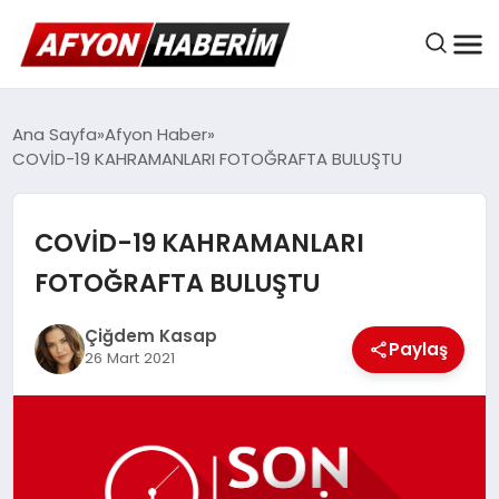
AFYON HABER
Ana Sayfa
Afyon Haber
COVİD-19 KAHRAMANLARI FOTOĞRAFTA BULUŞTU
GÜNDEM
COVİD-19 KAHRAMANLARI
FOTOĞRAFTA BULUŞTU
BELEDIYELER
Çiğdem Kasap
Paylaş
26 Mart 2021
EKONOMI
DÜNYA