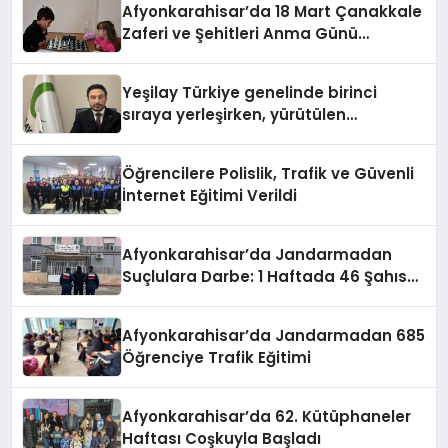
Afyonkarahisar’da 18 Mart Çanakkale
Zaferi ve Şehitleri Anma Günü
Satranç Turnuvası Sona Erdi
Yeşilay Türkiye genelinde birinci
sıraya yerleşirken, yürütülen
faaliyetlerle de Türkiye üçüncüsü
oldu.
Öğrencilere Polislik, Trafik ve Güvenli
İnternet Eğitimi Verildi
Afyonkarahisar’da Jandarmadan
Suçlulara Darbe: 1 Haftada 46 Şahıs
Yakalandı
Afyonkarahisar’da Jandarmadan 685
Öğrenciye Trafik Eğitimi
Afyonkarahisar’da 62. Kütüphaneler
Haftası Coşkuyla Başladı