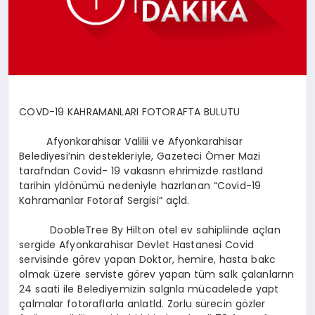
SPOR
MAGAZIN
COVD-19 KAHRAMANLARI FOTORAFTA BULUTU
SAĞLIK
Afyonkarahisar Valilii ve Afyonkarahisar
Belediyesi’nin destekleriyle, Gazeteci Ömer Mazi
tarafndan Covid- 19 vakasnn ehrimizde rastland
tarihin yldönümü nedeniyle hazrlanan “Covid-19
TEKNOLOJI
Kahramanlar Fotoraf Sergisi” açld.
DoobleTree By Hilton otel ev sahipliinde açlan
sergide Afyonkarahisar Devlet Hastanesi Covid
servisinde görev yapan Doktor, hemire, hasta bakc
olmak üzere serviste görev yapan tüm salk çalanlarnn
24 saati ile Belediyemizin salgnla mücadelede yapt
çalmalar fotoraflarla anlatld. Zorlu sürecin gözler