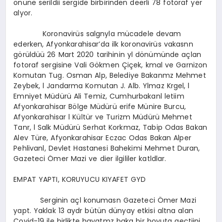
önüne serildii sergide birbirinden deerli 78 fotoraf yer
alyor.
Koronavirüs salgnyla mücadele devam
ederken, Afyonkarahisar’da ilk koronavirüs vakasnn
görüldüü 26 Mart 2020 tarihinin yl dönümünde açlan
fotoraf sergisine Vali Gökmen Çiçek, kmal ve Garnizon
Komutan Tug. Osman Alp, Belediye Bakanmz Mehmet
Zeybek, l Jandarma Komutan J. Alb. Ylmaz Krgel, l
Emniyet Müdürü Ali Temiz, Cumhurbakanl letiim
Afyonkarahisar Bölge Müdürü erife Münire Burcu,
Afyonkarahisar l Kültür ve Turizm Müdürü Mehmet
Tanr, l Salk Müdürü Serhat Korkmaz, Tabip Odas Bakan
Alev Türe, Afyonkarahisar Eczac Odas Bakan Alper
Pehlivanl, Devlet Hastanesi Bahekimi Mehmet Duran,
Gazeteci Ömer Mazi ve dier ilgililer katldlar.
EMPAT YAPTI, KORUYUCU KIYAFET GYD
Serginin açl konumasn Gazeteci Ömer Mazi
yapt. Yaklak 13 aydr bütün dünyay etkisi altna alan
Covid-19 ile birlikte hayatmz baka bir boyuta geçtiini