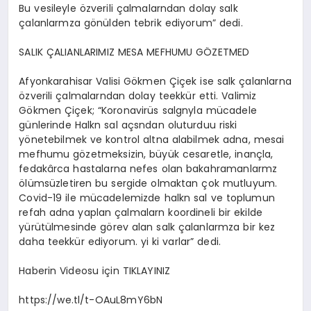
Bu vesileyle özverili çalmalarndan dolay salk
çalanlarmza gönülden tebrik ediyorum” dedi.
SALIK ÇALIANLARIMIZ MESA MEFHUMU GÖZETMED
Afyonkarahisar Valisi Gökmen Çiçek ise salk çalanlarna
özverili çalmalarndan dolay teekkür etti. Valimiz
Gökmen Çiçek; “Koronavirüs salgnyla mücadele
günlerinde Halkn sal açsndan oluturduu riski
yönetebilmek ve kontrol altna alabilmek adna, mesai
mefhumu gözetmeksizin, büyük cesaretle, inançla,
fedakârca hastalarna nefes olan bakahramanlarmz
ölümsüzletiren bu sergide olmaktan çok mutluyum.
Covid-19 ile mücadelemizde halkn sal ve toplumun
refah adna yaplan çalmalarn koordineli bir ekilde
yürütülmesinde görev alan salk çalanlarmza bir kez
daha teekkür ediyorum. yi ki varlar” dedi.
Haberin Videosu için TIKLAYINIZ
https://we.tl/t-OAuL8mY6bN