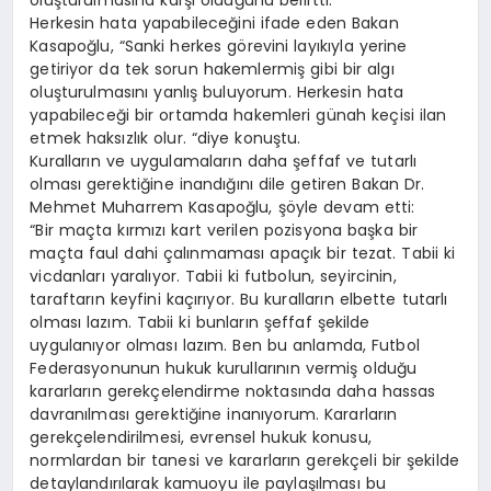
oluşturulmasına karşı olduğunu belirtti.
Herkesin hata yapabileceğini ifade eden Bakan
Kasapoğlu, “Sanki herkes görevini layıkıyla yerine
getiriyor da tek sorun hakemlermiş gibi bir algı
oluşturulmasını yanlış buluyorum. Herkesin hata
yapabileceği bir ortamda hakemleri günah keçisi ilan
etmek haksızlık olur. “diye konuştu.
Kuralların ve uygulamaların daha şeffaf ve tutarlı
olması gerektiğine inandığını dile getiren Bakan Dr.
Mehmet Muharrem Kasapoğlu, şöyle devam etti:
“Bir maçta kırmızı kart verilen pozisyona başka bir
maçta faul dahi çalınmaması apaçık bir tezat. Tabii ki
vicdanları yaralıyor. Tabii ki futbolun, seyircinin,
taraftarın keyfini kaçırıyor. Bu kuralların elbette tutarlı
olması lazım. Tabii ki bunların şeffaf şekilde
uygulanıyor olması lazım. Ben bu anlamda, Futbol
Federasyonunun hukuk kurullarının vermiş olduğu
kararların gerekçelendirme noktasında daha hassas
davranılması gerektiğine inanıyorum. Kararların
gerekçelendirilmesi, evrensel hukuk konusu,
normlardan bir tanesi ve kararların gerekçeli bir şekilde
detaylandırılarak kamuoyu ile paylaşılması bu