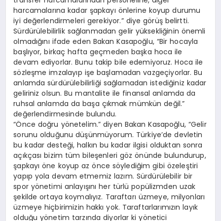
transfer harcamalarından personeline, diğer
harcamalarına kadar şapkayı önlerine koyup durumu
iyi değerlendirmeleri gerekiyor.” diye görüş belirtti.
Sürdürülebilirlik sağlanmadan gelir yüksekliğinin önemli
olmadığını ifade eden Bakan Kasapoğlu, “Bir hocayla
başlıyor, birkaç hafta geçmeden başka hoca ile
devam ediyorlar. Bunu takip bile edemiyoruz. Hoca ile
sözleşme imzalayıp işe başlamadan vazgeçiyorlar. Bu
anlamda sürdürülebilirliği sağlamadan istediğiniz kadar
geliriniz olsun. Bu mantalite ile finansal anlamda da
ruhsal anlamda da başa çıkmak mümkün değil.”
değerlendirmesinde bulundu.
“Önce doğru yönetelim.” diyen Bakan Kasapoğlu, “Gelir
sorunu olduğunu düşünmüyorum. Türkiye’de devletin
bu kadar desteği, halkın bu kadar ilgisi olduktan sonra
açıkçası bizim tüm bileşenleri göz önünde bulundurup,
şapkayı öne koyup az önce söylediğim gibi özeleştiri
yapıp yola devam etmemiz lazım. Sürdürülebilir bir
spor yönetimi anlayışını her türlü popülizmden uzak
şekilde ortaya koymalıyız. Taraftarı üzmeye, milyonları
üzmeye hiçbirimizin hakkı yok. Taraftarlarımızın layık
olduğu yönetim tarzında diyorlar ki yönetici