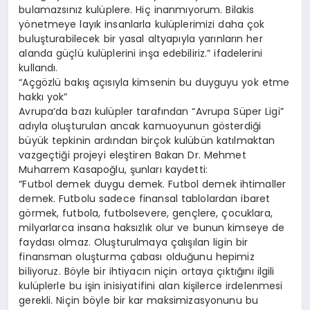
bulamazsınız kulüplere. Hiç inanmıyorum. Bilakis
yönetmeye layık insanlarla kulüplerimizi daha çok
buluşturabilecek bir yasal altyapıyla yarınların her
alanda güçlü kulüplerini inşa edebiliriz.” ifadelerini
kullandı.
“Açgözlü bakış açısıyla kimsenin bu duyguyu yok etme
hakkı yok”
Avrupa’da bazı kulüpler tarafından “Avrupa Süper Ligi”
adıyla oluşturulan ancak kamuoyunun gösterdiği
büyük tepkinin ardından birçok kulübün katılmaktan
vazgeçtiği projeyi eleştiren Bakan Dr. Mehmet
Muharrem Kasapoğlu, şunları kaydetti:
“Futbol demek duygu demek. Futbol demek ihtimaller
demek. Futbolu sadece finansal tablolardan ibaret
görmek, futbola, futbolsevere, gençlere, çocuklara,
milyarlarca insana haksızlık olur ve bunun kimseye de
faydası olmaz. Oluşturulmaya çalışılan ligin bir
finansman oluşturma çabası olduğunu hepimiz
biliyoruz. Böyle bir ihtiyacın niçin ortaya çıktığını ilgili
kulüplerle bu işin inisiyatifini alan kişilerce irdelenmesi
gerekli. Niçin böyle bir kar maksimizasyonunu bu