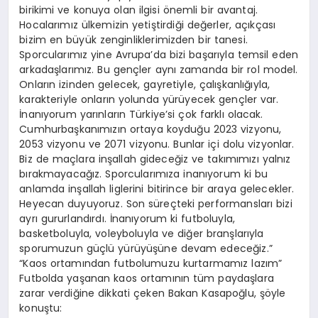
birikimi ve konuya olan ilgisi önemli bir avantaj.
Hocalarımız ülkemizin yetiştirdiği değerler, açıkçası
bizim en büyük zenginliklerimizden bir tanesi.
Sporcularımız yine Avrupa’da bizi başarıyla temsil eden
arkadaşlarımız. Bu gençler aynı zamanda bir rol model.
Onların izinden gelecek, gayretiyle, çalışkanlığıyla,
karakteriyle onların yolunda yürüyecek gençler var.
İnanıyorum yarınların Türkiye’si çok farklı olacak.
Cumhurbaşkanımızın ortaya koyduğu 2023 vizyonu,
2053 vizyonu ve 2071 vizyonu. Bunlar içi dolu vizyonlar.
Biz de maçlara inşallah gideceğiz ve takımımızı yalnız
bırakmayacağız. Sporcularımıza inanıyorum ki bu
anlamda inşallah liglerini bitirince bir araya gelecekler.
Heyecan duyuyoruz. Son süreçteki performansları bizi
ayrı gururlandırdı. İnanıyorum ki futboluyla,
basketboluyla, voleyboluyla ve diğer branşlarıyla
sporumuzun güçlü yürüyüşüne devam edeceğiz.”
“Kaos ortamından futbolumuzu kurtarmamız lazım”
Futbolda yaşanan kaos ortamının tüm paydaşlara
zarar verdiğine dikkati çeken Bakan Kasapoğlu, şöyle
konuştu: