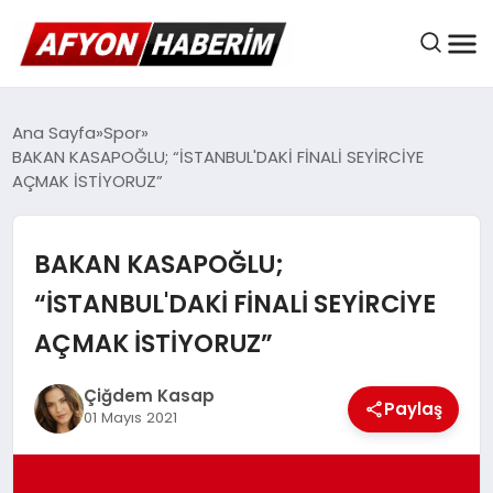
AFYON HABER
Ana Sayfa
Spor
BAKAN KASAPOĞLU; “İSTANBUL'DAKİ FİNALİ SEYİRCİYE
AÇMAK İSTİYORUZ”
GÜNDEM
BAKAN KASAPOĞLU;
BELEDIYELER
“İSTANBUL'DAKİ FİNALİ SEYİRCİYE
AÇMAK İSTİYORUZ”
EKONOMI
Çiğdem Kasap
Paylaş
01 Mayıs 2021
DÜNYA