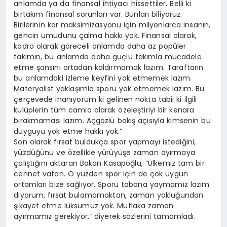
anlamda ya da finansal ihtiyacı hissettiler. Belli ki
birtakım finansal sorunları var. Bunları biliyoruz.
Birilerinin kar maksimizasyonu için milyonlarca insanın,
gencin umudunu çalma hakkı yok. Finansal olarak,
kadro olarak göreceli anlamda daha az popüler
takımın, bu anlamda daha güçlü takımla mücadele
etme şansını ortadan kaldırmamak lazım. Taraftarın
bu anlamdaki izleme keyfini yok etmemek lazım.
Materyalist yaklaşımla sporu yok etmemek lazım. Bu
çerçevede inanıyorum ki gelinen nokta tabii ki ilgili
kulüplerin tüm camia olarak özeleştiriyi bir kenara
bırakmaması lazım. Açgözlü bakış açısıyla kimsenin bu
duyguyu yok etme hakkı yok.”
Son olarak fırsat buldukça spor yapmayı istediğini,
yüzdüğünü ve özellikle yürüyüşe zaman ayırmaya
çalıştığını aktaran Bakan Kasapoğlu, “Ülkemiz tam bir
cennet vatan. O yüzden spor için de çok uygun
ortamları bize sağlıyor. Sporu tabana yaymamız lazım
diyorum, fırsat bulamamaktan, zaman yokluğundan
şikayet etme lüksümüz yok. Mutlaka zaman
ayırmamız gerekiyor.” diyerek sözlerini tamamladı.