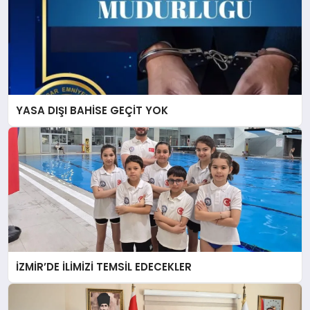
YASA DIŞI BAHİSE GEÇİT YOK
İZMİR’DE İLİMİZİ TEMSİL EDECEKLER