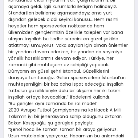
konusunda ciddi niyetimiz var. Çalışmalarımız bir
aşamaya geldi. İlgili kurumlarla iletişim halindeyiz.
Standartları belirleme aşamasındayız ama yurt
dışından gelecek ciddi seyirci konusu… Hem resmi
heyetler hem sporseverler noktasında hem
ülkemizden gençlerimizin özellikle talepleri var bana
ulaşan. İnşallah bu tedbir sürecini en güzel şekilde
atlatmayı umuyoruz. Vaka sayıları için alınan önlemler
bir yandan devam ederken, bir yandan da seyirciye
yönelik hazırlıklarımız devam ediyor. Türkiye, her
zamanki gibi muhteşem ev sahipliği yapacak.
Dünyanın en güzel şehri İstanbul. Güzelliklerini
dünyaya tanıtacağız. Gelen sporseverlere İstanbul’un
muhteşemliğini bir kez daha ispat edeceğiz. İnşallah
futbolun güzellikleriyle dolu bir akşamı her iki takım
inşallah ortaya koyacaklar.” ifadelerini kullandı.
“Bu gençler aynı zamanda bir rol model”
2020 Avrupa Futbol Şampiyonası’na katılacak A Milli
Takım’ın iyi bir jenerasyona sahip olduğunu aktaran
Bakan Kasapoğlu, şu görüşleri paylaştı:
“Şenol hoca ile zaman zaman bir araya geliyoruz.
Uzun mütalaalar yapıyoruz. Hocamızın bu anlamdaki