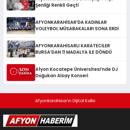
Şenliği Renkli Geçti
AFYONKARAHİSAR’DA KADINLAR
VOLEYBOL MÜSABAKALARI SONA ERDİ
AFYONKARAHİSARLI KARATECİLER
BURSA’DAN 11 MADALYA İLE DÖNDÜ
Afyon Kocatepe Üniversitesi’nde DJ
Doğukan Alsay Konseri
Afyonkarahisar'ın Dijital Kalbi