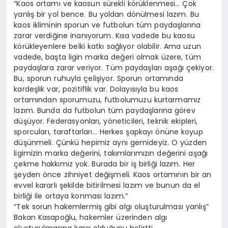
“Kaos ortamı ve kaosun sürekli körüklenmesi… Çok
yanlış bir yol bence. Bu yoldan dönülmesi lazım. Bu
kaos ikliminin sporun ve futbolun tüm paydaşlarına
zarar verdiğine inanıyorum. Kısa vadede bu kaosu
körükleyenlere belki katkı sağlıyor olabilir. Ama uzun
vadede, başta ligin marka değeri olmak üzere, tüm
paydaşlara zarar veriyor. Tüm paydaşları aşağı çekiyor.
Bu, sporun ruhuyla çelişiyor. Sporun ortamında
kardeşlik var, pozitiflik var. Dolayısıyla bu kaos
ortamından sporumuzu, futbolumuzu kurtarmamız
lazım. Bunda da futbolun tüm paydaşlarına görev
düşüyor. Federasyonları, yöneticileri, teknik ekipleri,
sporcuları, taraftarları… Herkes şapkayı önüne koyup
düşünmeli. Çünkü hepimiz aynı gemideyiz. O yüzden
ligimizin marka değerini, takımlarımızın değerini aşağı
çekme hakkımız yok. Burada bir iş birliği lazım. Her
şeyden önce zihniyet değişmeli. Kaos ortamının bir an
evvel kararlı şekilde bitirilmesi lazım ve bunun da el
birliği ile ortaya konması lazım.”
“Tek sorun hakemlermiş gibi algı oluşturulması yanlış”
Bakan Kasapoğlu, hakemler üzerinden algı