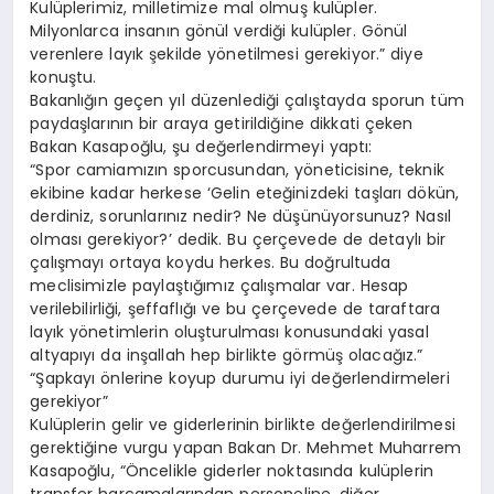
Kulüplerimiz, milletimize mal olmuş kulüpler.
Milyonlarca insanın gönül verdiği kulüpler. Gönül
verenlere layık şekilde yönetilmesi gerekiyor.” diye
konuştu.
Bakanlığın geçen yıl düzenlediği çalıştayda sporun tüm
paydaşlarının bir araya getirildiğine dikkati çeken
Bakan Kasapoğlu, şu değerlendirmeyi yaptı:
“Spor camiamızın sporcusundan, yöneticisine, teknik
ekibine kadar herkese ‘Gelin eteğinizdeki taşları dökün,
derdiniz, sorunlarınız nedir? Ne düşünüyorsunuz? Nasıl
olması gerekiyor?’ dedik. Bu çerçevede de detaylı bir
çalışmayı ortaya koydu herkes. Bu doğrultuda
meclisimizle paylaştığımız çalışmalar var. Hesap
verilebilirliği, şeffaflığı ve bu çerçevede de taraftara
layık yönetimlerin oluşturulması konusundaki yasal
altyapıyı da inşallah hep birlikte görmüş olacağız.”
“Şapkayı önlerine koyup durumu iyi değerlendirmeleri
gerekiyor”
Kulüplerin gelir ve giderlerinin birlikte değerlendirilmesi
gerektiğine vurgu yapan Bakan Dr. Mehmet Muharrem
Kasapoğlu, “Öncelikle giderler noktasında kulüplerin