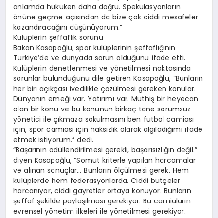
anlamda hukuken daha doğru. Spekülasyonların
önüne geçme açısından da bize çok ciddi mesafeler
kazandıracağını düşünüyorum.”
Kulüplerin şeffaflık sorunu
Bakan Kasapoğlu, spor kulüplerinin şeffaflığının
Türkiye’de ve dünyada sorun olduğunu ifade etti.
Kulüplerin denetlenmesi ve yönetilmesi noktasında
sorunlar bulunduğunu dile getiren Kasapoğlu, “Bunların
her biri açıkçası ivedilikle çözülmesi gereken konular.
Dünyanın emeği var. Yatırımı var. Müthiş bir heyecan
olan bir konu ve bu konunun birkaç tane sorumsuz
yönetici ile çıkmaza sokulmasını ben futbol camiası
için, spor camiası için haksızlık olarak algıladığımı ifade
etmek istiyorum.” dedi.
“Başarının ödüllendirilmesi gerekli, başarısızlığın değil.”
diyen Kasapoğlu, “Somut kriterle yapılan harcamalar
ve alınan sonuçlar… Bunların ölçülmesi gerek. Hem
kulüplerde hem federasyonlarda. Ciddi bütçeler
harcanıyor, ciddi gayretler ortaya konuyor. Bunların
şeffaf şekilde paylaşılması gerekiyor. Bu camiaların
evrensel yönetim ilkeleri ile yönetilmesi gerekiyor.