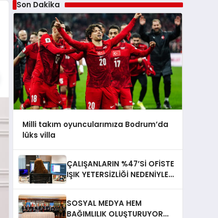
Son Dakika
Milli takım oyuncularımıza Bodrum’da
lüks villa
ÇALIŞANLARIN %47’Sİ OFİSTE
IŞIK YETERSİZLİĞİ NEDENİYLE
YORGUN HİSSEDİYOR
SOSYAL MEDYA HEM
BAĞIMLILIK OLUŞTURUYOR