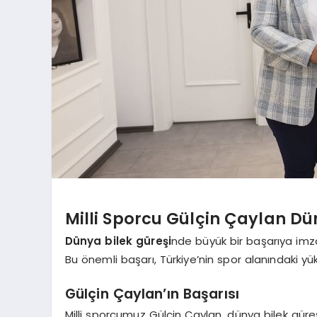
Milli Sporcu Gülçin Çaylan D
Dünya bilek güreşi
nde büyük bir başarıya imz
Bu önemli başarı, Türkiye’nin spor alanındaki yü
Gülçin Çaylan’ın Başarısı
Milli sporcumuz Gülçin Çaylan, dünya bilek güre