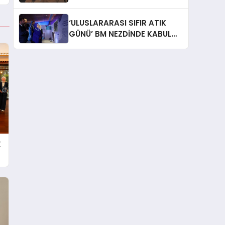
İtiraf: “Gönül Meselesi”
‘ULUSLARARASI SIFIR ATIK
GÜNÜ’ BM NEZDİNDE KABUL
EDİLDİ
K