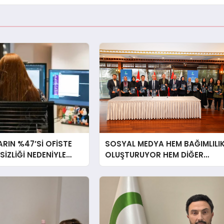
RIN %47’Sİ OFİSTE
SOSYAL MEDYA HEM BAĞIMLILI
RSİZLİĞİ NEDENİYLE
OLUŞTURUYOR HEM DİĞER
İSSEDİYOR
BAĞIMLILIKLARA ZEMİN
HAZIRLIYOR”