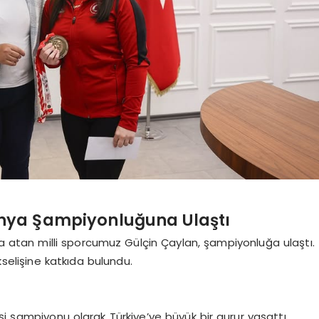
ünya Şampiyonluğuna Ulaştı
a atan milli sporcumuz Gülçin Çaylan, şampiyonluğa ulaştı.
kselişine katkıda bulundu.
şi şampiyonu olarak Türkiye’ye büyük bir gurur yaşattı.