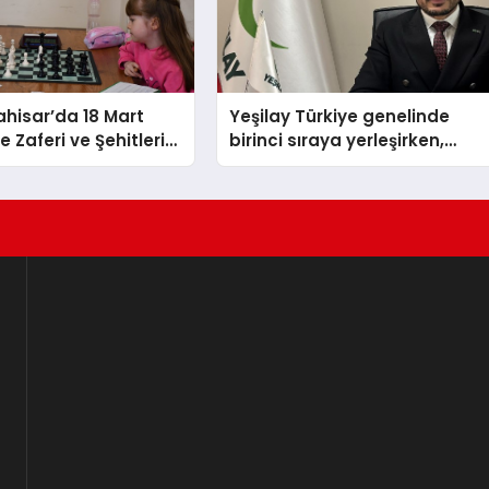
hisar’da 18 Mart
Yeşilay Türkiye genelinde
 Zaferi ve Şehitleri
birinci sıraya yerleşirken,
nü Satranç
yürütülen faaliyetlerle de
 Sona Erdi
Türkiye üçüncüsü oldu.