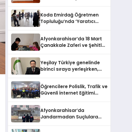
HEM DİĞER BAĞIMLILIKLARA
ZEMİN HAZIRLIYOR”
Koda Emirdağ Öğretmen
Topluluğu’nda ‘Yaratıcı
Drama’ eğitimi
gerçekleştirildi.
Afyonkarahisar’da 18 Mart
Çanakkale Zaferi ve Şehitleri
Anma Günü Satranç
Turnuvası Sona Erdi
Yeşilay Türkiye genelinde
birinci sıraya yerleşirken,
yürütülen faaliyetlerle de
Türkiye üçüncüsü oldu.
Öğrencilere Polislik, Trafik ve
Güvenli İnternet Eğitimi
Verildi
Afyonkarahisar’da
Jandarmadan Suçlulara
Darbe: 1 Haftada 46 Şahıs
Yakalandı