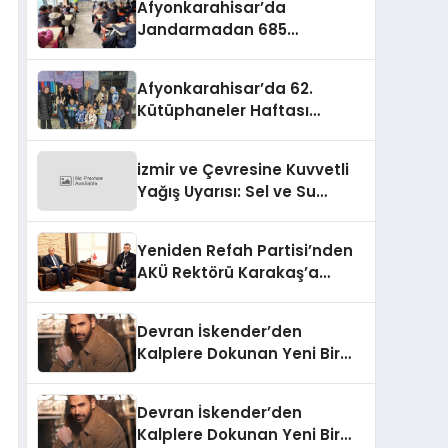
Afyonkarahisar’da
Jandarmadan 685
Öğrenciye Trafik Eğitimi
Afyonkarahisar’da 62.
Kütüphaneler Haftası
Coşkuyla Başladı
izmir ve Çevresine Kuvvetli
Yağış Uyarısı: Sel ve Su
Baskınlarına Dikkat
Yeniden Refah Partisi’nden
AKÜ Rektörü Karakaş’a
Nezaket Ziyareti
Devran İskender’den
Kalplere Dokunan Yeni Bir
İtiraf:
Devran İskender’den
Kalplere Dokunan Yeni Bir