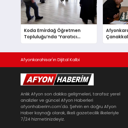
Koda Emirdağ Öğretmen
Afyonkara
Topluluğu’nda ‘Yaratıcı
Çanakkale
Drama’ eğitimi gerçekleştirildi.
Anma Gü
Turnuvası
Afyonkarahisar'ın Dijital Kalbi
Anlık Afyon son dakika gelişmeleri, tarafsız yerel
analizler ve güncel Afyon Haberleri
afyonhaberim.com'da. Şehrin en doğru Afyon
Haber kaynağı olarak, ilkeli gazetecilik ilkeleriyle
7/24 hizmetinizdeyiz.