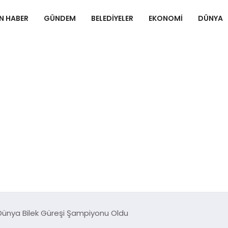
N HABER
GÜNDEM
BELEDIYELER
EKONOMI
DÜNYA
 Dünya Bilek Güreşi Şampiyonu Oldu