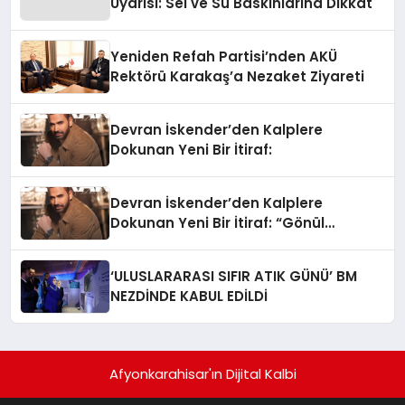
Uyarısı: Sel ve Su Baskınlarına Dikkat
Yeniden Refah Partisi’nden AKÜ
Rektörü Karakaş’a Nezaket Ziyareti
Devran İskender’den Kalplere
Dokunan Yeni Bir İtiraf:
Devran İskender’den Kalplere
Dokunan Yeni Bir İtiraf: “Gönül
Meselesi”
‘ULUSLARARASI SIFIR ATIK GÜNÜ’ BM
NEZDİNDE KABUL EDİLDİ
Afyonkarahisar'ın Dijital Kalbi