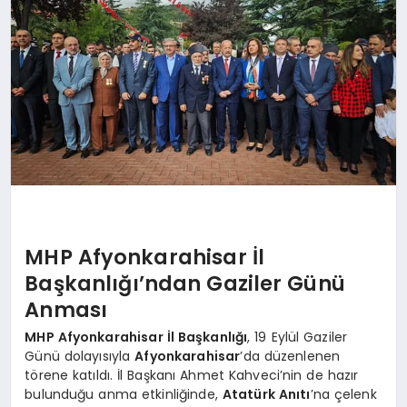
SPOR
MAGAZIN
SAĞLIK
TEKNOLOJI
MHP Afyonkarahisar İl
Başkanlığı’ndan Gaziler Günü
Anması
MHP Afyonkarahisar İl Başkanlığı
, 19 Eylül Gaziler
Günü dolayısıyla
Afyonkarahisar
’da düzenlenen
törene katıldı. İl Başkanı Ahmet Kahveci’nin de hazır
bulunduğu anma etkinliğinde,
Atatürk Anıtı
’na çelenk