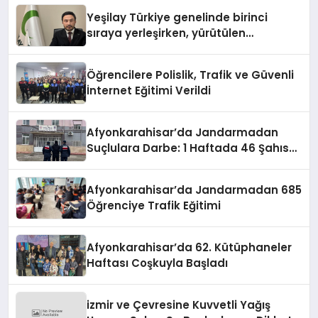
Yeşilay Türkiye genelinde birinci
sıraya yerleşirken, yürütülen
faaliyetlerle de Türkiye üçüncüsü
oldu.
Öğrencilere Polislik, Trafik ve Güvenli
İnternet Eğitimi Verildi
Afyonkarahisar’da Jandarmadan
Suçlulara Darbe: 1 Haftada 46 Şahıs
Yakalandı
Afyonkarahisar’da Jandarmadan 685
Öğrenciye Trafik Eğitimi
Afyonkarahisar’da 62. Kütüphaneler
Haftası Coşkuyla Başladı
izmir ve Çevresine Kuvvetli Yağış