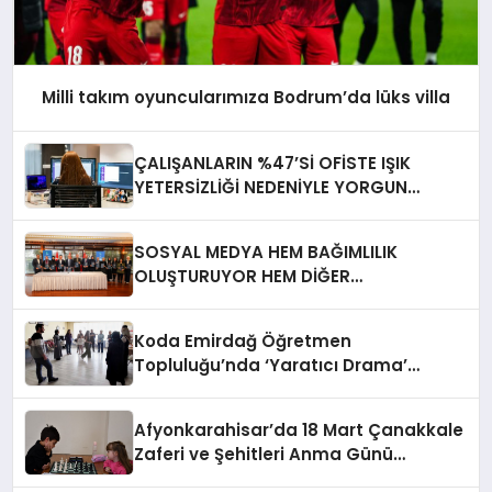
Milli takım oyuncularımıza Bodrum’da lüks villa
ÇALIŞANLARIN %47’Sİ OFİSTE IŞIK
YETERSİZLİĞİ NEDENİYLE YORGUN
HİSSEDİYOR
SOSYAL MEDYA HEM BAĞIMLILIK
OLUŞTURUYOR HEM DİĞER
BAĞIMLILIKLARA ZEMİN HAZIRLIYOR”
Koda Emirdağ Öğretmen
Topluluğu’nda ‘Yaratıcı Drama’
eğitimi gerçekleştirildi.
Afyonkarahisar’da 18 Mart Çanakkale
Zaferi ve Şehitleri Anma Günü
Satranç Turnuvası Sona Erdi