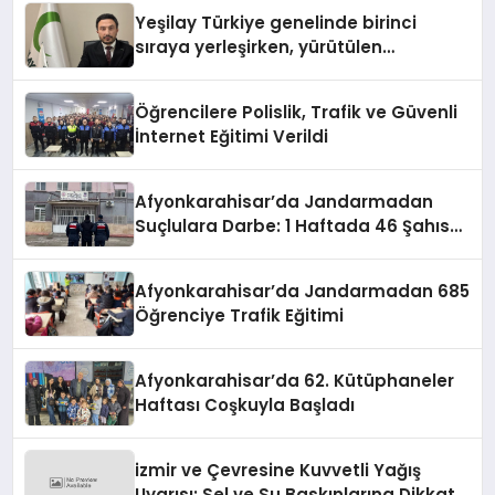
Yeşilay Türkiye genelinde birinci
sıraya yerleşirken, yürütülen
faaliyetlerle de Türkiye üçüncüsü
oldu.
Öğrencilere Polislik, Trafik ve Güvenli
İnternet Eğitimi Verildi
Afyonkarahisar’da Jandarmadan
Suçlulara Darbe: 1 Haftada 46 Şahıs
Yakalandı
Afyonkarahisar’da Jandarmadan 685
Öğrenciye Trafik Eğitimi
Afyonkarahisar’da 62. Kütüphaneler
Haftası Coşkuyla Başladı
izmir ve Çevresine Kuvvetli Yağış
Uyarısı: Sel ve Su Baskınlarına Dikkat