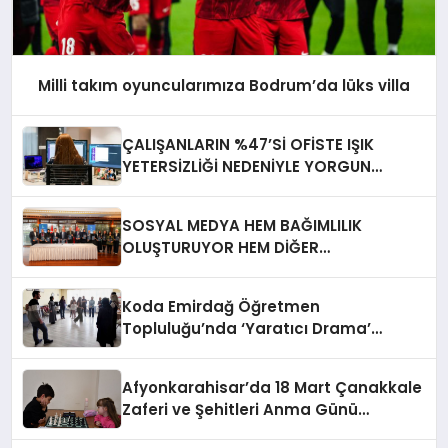
Milli takım oyuncularımıza Bodrum’da lüks villa
ÇALIŞANLARIN %47’Sİ OFİSTE IŞIK
YETERSİZLİĞİ NEDENİYLE YORGUN
HİSSEDİYOR
SOSYAL MEDYA HEM BAĞIMLILIK
OLUŞTURUYOR HEM DİĞER
BAĞIMLILIKLARA ZEMİN HAZIRLIYOR”
Koda Emirdağ Öğretmen
Topluluğu’nda ‘Yaratıcı Drama’
eğitimi gerçekleştirildi.
Afyonkarahisar’da 18 Mart Çanakkale
Zaferi ve Şehitleri Anma Günü
Satranç Turnuvası Sona Erdi