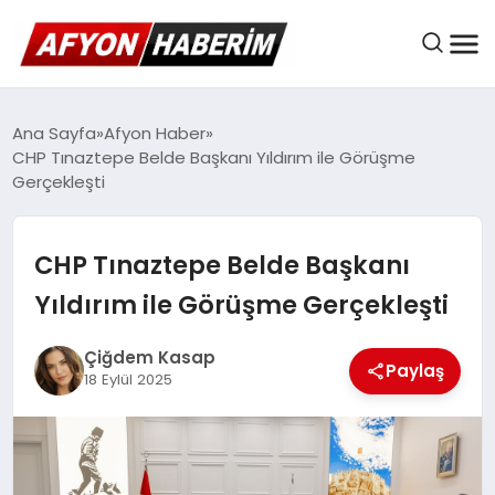
AFYON HABER
Ana Sayfa
Afyon Haber
CHP Tınaztepe Belde Başkanı Yıldırım ile Görüşme
Gerçekleşti
GÜNDEM
CHP Tınaztepe Belde Başkanı
BELEDIYELER
Yıldırım ile Görüşme Gerçekleşti
Çiğdem Kasap
Paylaş
EKONOMI
18 Eylül 2025
DÜNYA