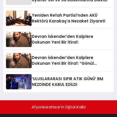
Yeniden Refah Partisi’nden AKÜ
Rektörü Karakaş’a Nezaket Ziyareti
Devran İskender’den Kalplere
Dokunan Yeni Bir İtiraf:
Devran İskender’den Kalplere
Dokunan Yeni Bir İtiraf: “Gönül
Meselesi”
‘ULUSLARARASI SIFIR ATIK GÜNÜ’ BM
NEZDİNDE KABUL EDİLDİ
Afyonkarahisar'ın Dijital Kalbi