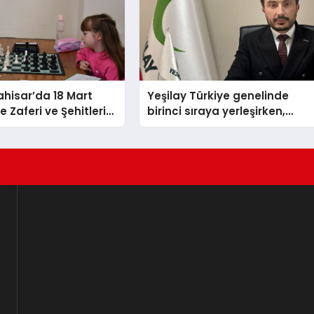
hisar’da 18 Mart
Yeşilay Türkiye genelinde
 Zaferi ve Şehitleri
birinci sıraya yerleşirken,
nü Satranç
yürütülen faaliyetlerle de
 Sona Erdi
Türkiye üçüncüsü oldu.