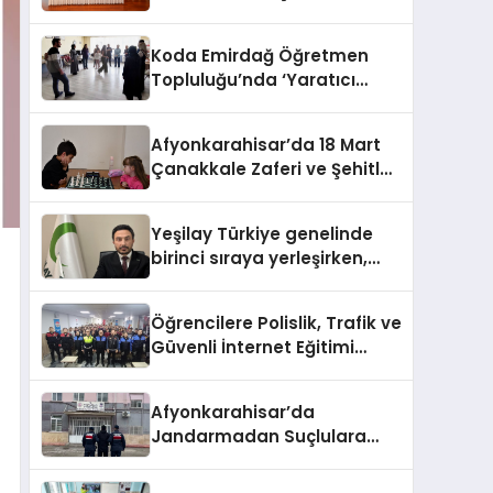
HEM DİĞER BAĞIMLILIKLARA
ZEMİN HAZIRLIYOR”
Koda Emirdağ Öğretmen
Topluluğu’nda ‘Yaratıcı
Drama’ eğitimi
gerçekleştirildi.
Afyonkarahisar’da 18 Mart
Çanakkale Zaferi ve Şehitleri
Anma Günü Satranç
Turnuvası Sona Erdi
Yeşilay Türkiye genelinde
birinci sıraya yerleşirken,
yürütülen faaliyetlerle de
Türkiye üçüncüsü oldu.
Öğrencilere Polislik, Trafik ve
Güvenli İnternet Eğitimi
Verildi
Afyonkarahisar’da
Jandarmadan Suçlulara
Darbe: 1 Haftada 46 Şahıs
Yakalandı