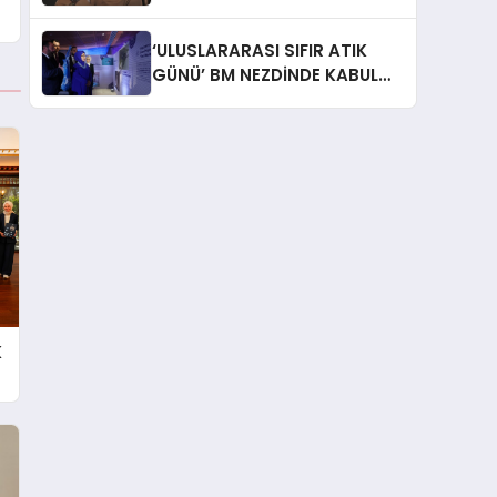
İtiraf: “Gönül Meselesi”
‘ULUSLARARASI SIFIR ATIK
GÜNÜ’ BM NEZDİNDE KABUL
EDİLDİ
K