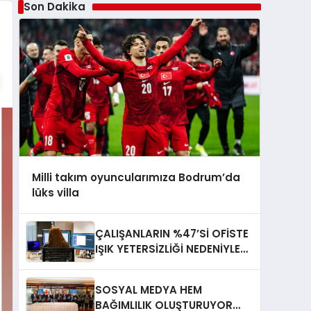
Son Dakika
Milli takım oyuncularımıza Bodrum’da
lüks villa
ÇALIŞANLARIN %47’Sİ OFİSTE
IŞIK YETERSİZLİĞİ NEDENİYLE
YORGUN HİSSEDİYOR
SOSYAL MEDYA HEM
BAĞIMLILIK OLUŞTURUYOR