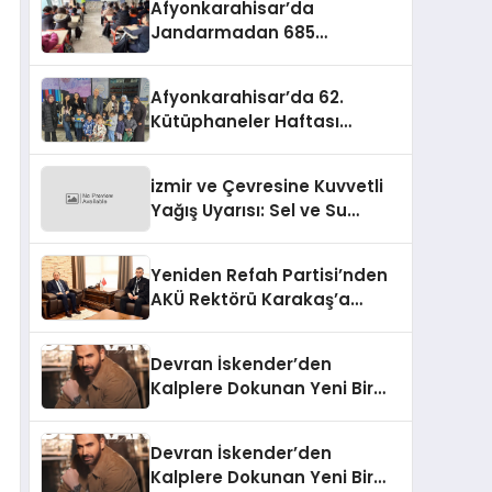
Afyonkarahisar’da
Jandarmadan 685
Öğrenciye Trafik Eğitimi
Afyonkarahisar’da 62.
Kütüphaneler Haftası
Coşkuyla Başladı
izmir ve Çevresine Kuvvetli
Yağış Uyarısı: Sel ve Su
Baskınlarına Dikkat
Yeniden Refah Partisi’nden
AKÜ Rektörü Karakaş’a
Nezaket Ziyareti
Devran İskender’den
Kalplere Dokunan Yeni Bir
İtiraf:
Devran İskender’den
Kalplere Dokunan Yeni Bir