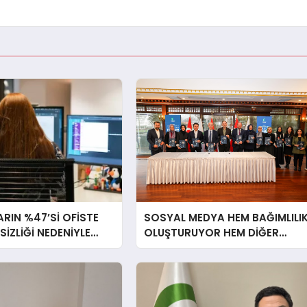
RIN %47’Sİ OFİSTE
SOSYAL MEDYA HEM BAĞIMLILI
RSİZLİĞİ NEDENİYLE
OLUŞTURUYOR HEM DİĞER
İSSEDİYOR
BAĞIMLILIKLARA ZEMİN
HAZIRLIYOR”