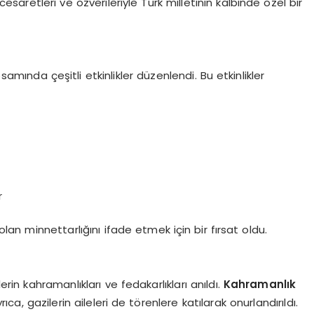
cesaretleri ve özverileriyle Türk milletinin kalbinde özel bir
mında çeşitli etkinlikler düzenlendi. Bu etkinlikler
r
olan minnettarlığını ifade etmek için bir fırsat oldu.
in kahramanlıkları ve fedakarlıkları anıldı.
Kahramanlık
rıca, gazilerin aileleri de törenlere katılarak onurlandırıldı.