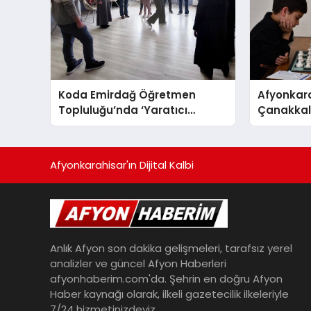
Koda Emirdağ Öğretmen
Afyonkara
Topluluğu’nda ‘Yaratıcı
Çanakkale
Drama’ eğitimi gerçekleştirildi.
Anma Gü
Turnuvası
Afyonkarahisar'ın Dijital Kalbi
Anlık Afyon son dakika gelişmeleri, tarafsız yerel
analizler ve güncel Afyon Haberleri
afyonhaberim.com'da. Şehrin en doğru Afyon
Haber kaynağı olarak, ilkeli gazetecilik ilkeleriyle
7/24 hizmetinizdeyiz.