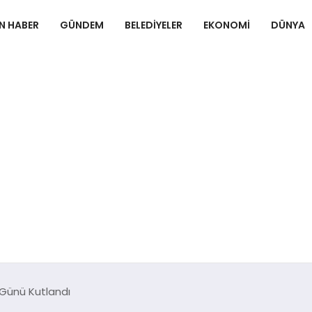
N HABER
GÜNDEM
BELEDIYELER
EKONOMI
DÜNYA
 Günü Kutlandı