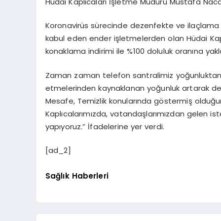
Hüdai Kaplıcaları İşletme Müdürü Mustafa Nacak
Koronavirüs sürecinde dezenfekte ve ilaçlama 
kabul eden ender işletmelerden olan Hüdai Kap
konaklama indirimi ile %100 doluluk oranına yakl
Zaman zaman telefon santralimiz yoğunluktan dol
etmelerinden kaynaklanan yoğunluk artarak dev
Mesafe, Temizlik konularında göstermiş olduğu
Kaplıcalarımızda, vatandaşlarımızdan gelen ist
yapıyoruz.” İfadelerine yer verdi.
[ad_2]
Sağlık Haberleri