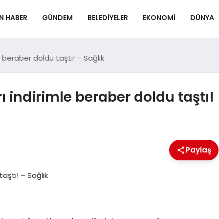
N HABER
GÜNDEM
BELEDIYELER
EKONOMI
DÜNYA
e beraber doldu taştı! – Sağlık
ı indirimle beraber doldu taştı!
Paylaş