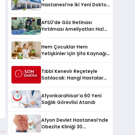
Hastanesi’ne İki Yeni Doktor
Atandı
AFSÜ’de Göz Retinası
Yırtılması Ameliyatları Hızla
Gerçekleştiriliyor
Hem Çocuklar Hem
Yetişkinler İçin Şifa Kaynağı:
Teksüt’ten Dünya Süt
Günü’nde Önemli Çağrı
Tıbbi Kenevir Reçeteyle
Satılacak: Hangi Hastalar
Faydalanacak?
Afyonkarahisar’a 60 Yeni
Sağlık Görevlisi Atandı
Afyon Devlet Hastanesi’nde
Obezite Kliniği 30
Temmuz’da Açılıyor