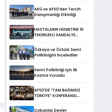
AKÜ ve AFSÜ’den Tercih
Danışmanlığı Etkinliği
HASTALARIN HİZMETİNE 10
TEKERLEKLİ SANDALYE
DESTEĞİ
Özkaya ve Öztürk Semt
Polikliniğini İncelediler
Semt Polikliniği İçin İlk
Kazma Vuruldu
AFSÜ’DE “TAM BAĞIMSIZ
TÜRKİYE” KONFERANSI
DÜZENLENDİ
Çobanlar Devlet