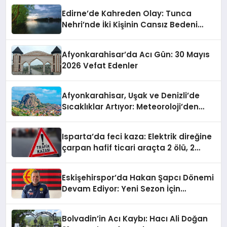
Edirne’de Kahreden Olay: Tunca
Nehri’nde İki Kişinin Cansız Bedeni
Bulundu
Afyonkarahisar’da Acı Gün: 30 Mayıs
2026 Vefat Edenler
Afyonkarahisar, Uşak ve Denizli’de
Sıcaklıklar Artıyor: Meteoroloji’den
Yeni Hava Durumu Raporu
Isparta’da feci kaza: Elektrik direğine
çarpan hafif ticari araçta 2 ölü, 2
yaralı
Eskişehirspor’da Hakan Şapcı Dönemi
Devam Ediyor: Yeni Sezon İçin
Anlaşma Sağlandı
Bolvadin’in Acı Kaybı: Hacı Ali Doğan