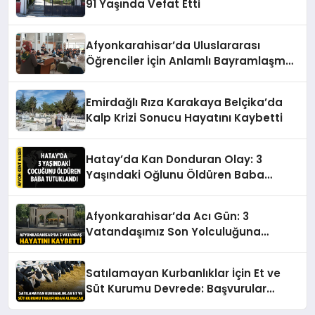
91 Yaşında Vefat Etti
Afyonkarahisar’da Uluslararası
Öğrenciler İçin Anlamlı Bayramlaşma
Etkinliği
Emirdağlı Rıza Karakaya Belçika’da
Kalp Krizi Sonucu Hayatını Kaybetti
Hatay’da Kan Donduran Olay: 3
Yaşındaki Oğlunu Öldüren Baba
Tutuklandı
Afyonkarahisar’da Acı Gün: 3
Vatandaşımız Son Yolculuğuna
Uğurlanıyor
Satılamayan Kurbanlıklar İçin Et ve
Süt Kurumu Devrede: Başvurular
Başlıyor