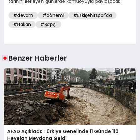
tarihini ilerleyen günlerde kamuoyuyla paylaşacak.
#devam
#dönemi
#Eskişehirspor'da
#Hakan
#Şapçı
Benzer Haberler
AFAD Açıkladı: Türkiye Genelinde 11 Günde 110
Heyelan Meydana Geldi