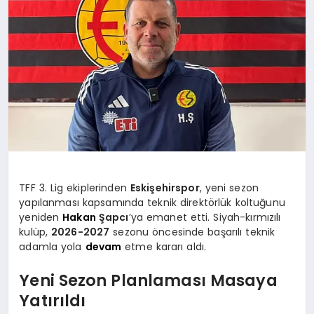
SPOR
MAGAZIN
SAĞLIK
TEKNOLOJI
TFF 3. Lig ekiplerinden
Eskişehirspor
, yeni sezon
yapılanması kapsamında teknik direktörlük koltuğunu
yeniden
Hakan
Şapcı
’ya emanet etti. Siyah-kırmızılı
kulüp,
2026-2027
sezonu öncesinde başarılı teknik
adamla yola
devam
etme kararı aldı.
Yeni Sezon Planlaması Masaya
Yatırıldı