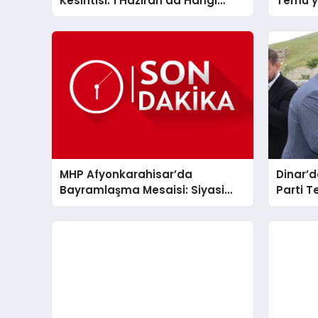
Kesintisi: 1 Haziran’da Hangi
Temu’y
Bölgeler Karanlıkta Kalacak?
Avro
MHP Afyonkarahisar’da
Dinar’
Bayramlaşma Mesaisi: Siyasi
Parti T
Partilerden Anlamlı Ziyaretler
Suçıkan