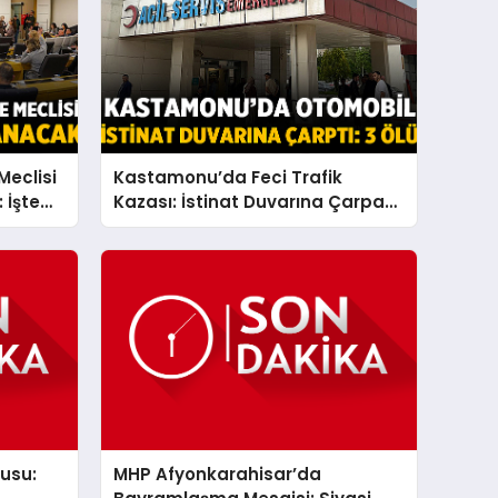
Meclisi
Kastamonu’da Feci Trafik
 İşte
Kazası: İstinat Duvarına Çarpan
Otomobilde 3 Ölü, 1 Ağır Yaralı
usu:
MHP Afyonkarahisar’da