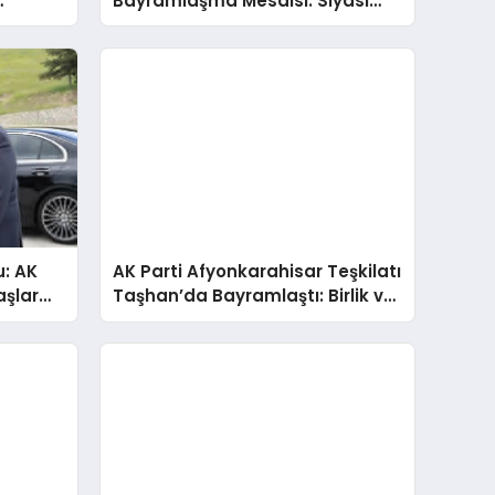
Bayramlaşma Mesaisi: Siyasi
Buluştu
Partilerden Anlamlı Ziyaretler
: AK
AK Parti Afyonkarahisar Teşkilatı
aşlar
Taşhan’da Bayramlaştı: Birlik ve
Beraberlik Mesajları Ön Planda