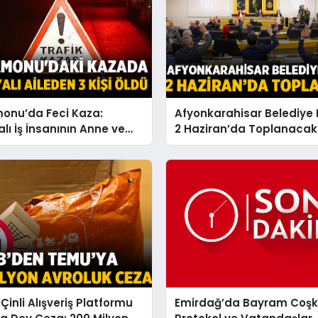
onu’da Feci Kaza:
Afyonkarahisar Belediye 
lı İş İnsanının Anne ve
2 Haziran’da Toplanacak:
Dahil 3 Kişi Yaşamını
Yoğun Gündem
Çinli Alışveriş Platformu
Emirdağ’da Bayram Coşk