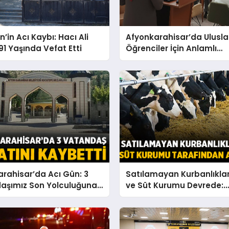
n’in Acı Kaybı: Hacı Ali
Afyonkarahisar’da Ulusla
1 Yaşında Vefat Etti
Öğrenciler İçin Anlamlı
Bayramlaşma Etkinliği
rahisar’da Acı Gün: 3
Satılamayan Kurbanlıklar 
aşımız Son Yolculuğuna
ve Süt Kurumu Devrede:
ıyor
Başvurular Başlıyor