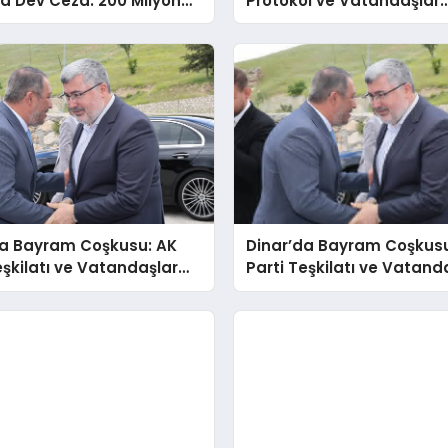
a Dev Ceza: 200 Milyon
Protokol ve Vatandaşlar
Bayramlaşma Töreninde 
da Bayram Coşkusu: AK
Dinar’da Bayram Coşkusu
eşkilatı ve Vatandaşlar
Parti Teşkilatı ve Vatand
 Park’ta Buluştu
Suçıkan Park’ta Buluştu