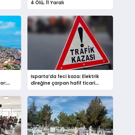
4 Ölü, 11 Yaralı
Isparta’da feci kaza: Elektrik
or:
direğine çarpan hafif ticari
a
araçta 2 ölü, 2 yaralı