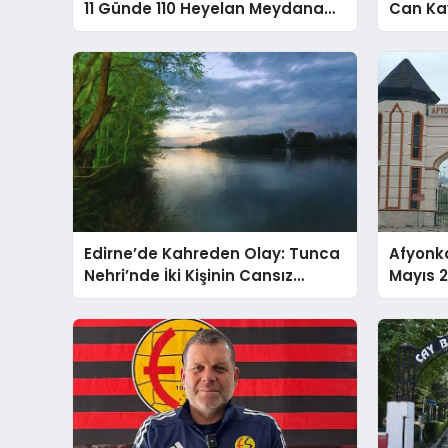
11 Günde 110 Heyelan Meydana
Can Kay
Geldi
Edirne’de Kahreden Olay: Tunca
Afyonka
Nehri’nde İki Kişinin Cansız
Mayıs 2
Bedeni Bulundu