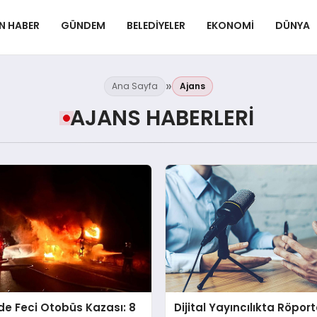
N HABER
GÜNDEM
BELEDIYELER
EKONOMI
DÜNYA
Ana Sayfa
Ajans
AJANS HABERLERI
’de Feci Otobüs Kazası: 8
Dijital Yayıncılıkta Röport