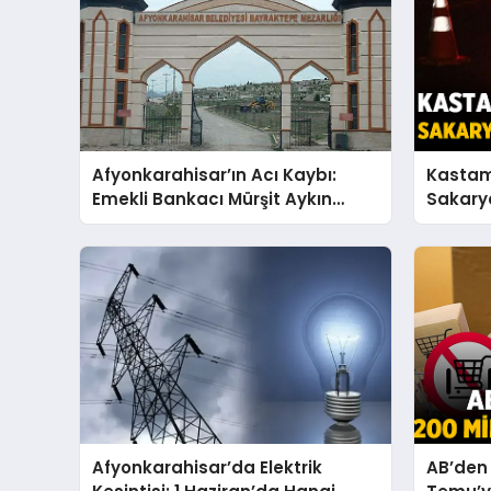
Afyonkarahisar’ın Acı Kaybı:
Kastam
Emekli Bankacı Mürşit Aykın
Sakarya
Vefat Etti
Babası 
Yitirdi
Afyonkarahisar’da Elektrik
AB’den 