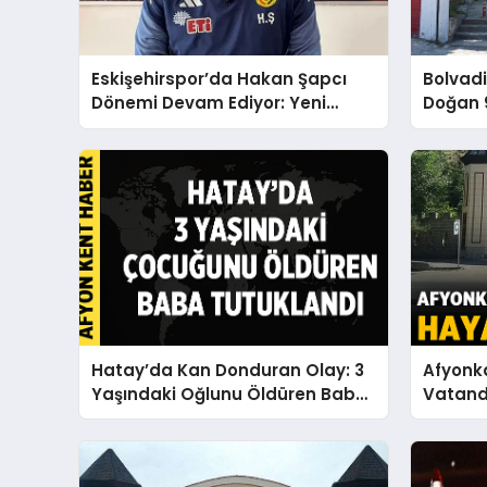
Eskişehirspor’da Hakan Şapcı
Bolvadi
Dönemi Devam Ediyor: Yeni
Doğan 9
Sezon İçin Anlaşma Sağlandı
Hatay’da Kan Donduran Olay: 3
Afyonka
Yaşındaki Oğlunu Öldüren Baba
Vatand
Tutuklandı
Uğurlan