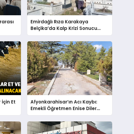
rarası
Emirdağlı Rıza Karakaya
Belçika’da Kalp Krizi Sonucu
Hayatını Kaybetti
İçin Et
Afyonkarahisar’ın Acı Kaybı:
Emekli Öğretmen Enise Diler
Vefat Etti