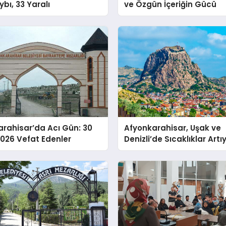
bı, 33 Yaralı
ve Özgün İçeriğin Gücü
rahisar’da Acı Gün: 30
Afyonkarahisar, Uşak ve
026 Vefat Edenler
Denizli’de Sıcaklıklar Artıy
Meteoroloji’den Yeni Hav
Durumu Raporu