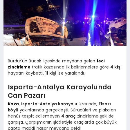
SPOR
MAGAZIN
SAĞLIK
Burdur’un Bucak ilçesinde meydana gelen
feci
zincirleme
trafik kazasında ilk belirlemelere göre
4 kişi
hayatını kaybetti,
11 kişi
ise yaralandı.
TEKNOLOJI
Isparta-Antalya Karayolunda
Can Pazarı
Kaza
,
Isparta-Antalya karayolu
üzerinde,
Elsazı
köyü
yakınlarında gerçekleşti. Sürücüleri ve plakaları
henüz tespit edilemeyen
4 araç
zincirleme şekilde
çarpıştı. Çarpışmanın şiddetiyle araçlarda çok büyük
çapta maddi hasar meydana geldi.