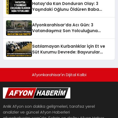
Hatay’da Kan Donduran Olay: 3
Yaşındaki Oğlunu Öldüren Baba
Tutuklandı
Afyonkarahisar’da Acı Gün: 3
Vatandaşımız Son Yolculuğuna
Uğurlanıyor
Satılamayan Kurbanlıklar İçin Et ve
Süt Kurumu Devrede: Başvurular
Başlıyor
Afyonkarahisar'ın Dijital Kalbi
Anlık Afyon son dakika gelişmeleri, tarafsız yerel
analizler ve güncel Afyon Haberleri
afyonhaberim.com'da. Şehrin en doğru Afyon Haber