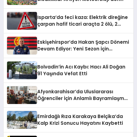
Yeni Hava Durumu Raporu
Isparta’da feci kaza: Elektrik direğine
çarpan hafif ticari araçta 2 ölü, 2
yaralı
Eskişehirspor’da Hakan Şapcı Dönemi
Devam Ediyor: Yeni Sezon İçin
Anlaşma Sağlandı
Bolvadin’in Acı Kaybı: Hacı Ali Doğan
91 Yaşında Vefat Etti
Afyonkarahisar’da Uluslararası
Öğrenciler İçin Anlamlı Bayramlaşma
Etkinliği
Emirdağlı Rıza Karakaya Belçika’da
Kalp Krizi Sonucu Hayatını Kaybetti