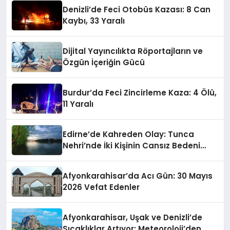
Denizli’de Feci Otobüs Kazası: 8 Can
Kaybı, 33 Yaralı
Dijital Yayıncılıkta Röportajların ve
Özgün İçeriğin Gücü
Burdur’da Feci Zincirleme Kaza: 4 Ölü,
11 Yaralı
Edirne’de Kahreden Olay: Tunca
Nehri’nde İki Kişinin Cansız Bedeni
Bulundu
Afyonkarahisar’da Acı Gün: 30 Mayıs
2026 Vefat Edenler
Afyonkarahisar, Uşak ve Denizli’de
Sıcaklıklar Artıyor: Meteoroloji’den