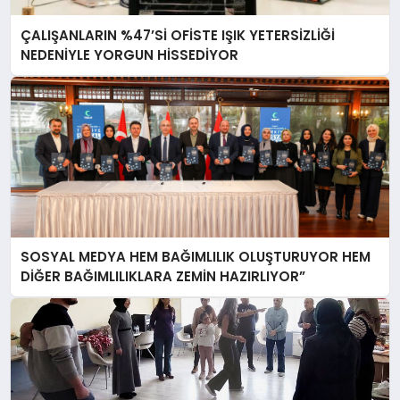
ÇALIŞANLARIN %47’Sİ OFİSTE IŞIK YETERSİZLİĞİ
NEDENİYLE YORGUN HİSSEDİYOR
SOSYAL MEDYA HEM BAĞIMLILIK OLUŞTURUYOR HEM
DİĞER BAĞIMLILIKLARA ZEMİN HAZIRLIYOR”