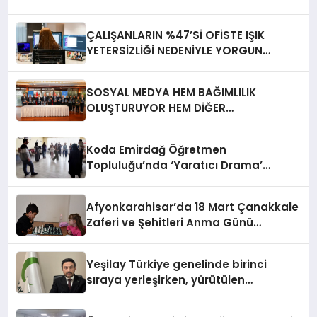
ÇALIŞANLARIN %47’Sİ OFİSTE IŞIK
YETERSİZLİĞİ NEDENİYLE YORGUN
HİSSEDİYOR
SOSYAL MEDYA HEM BAĞIMLILIK
OLUŞTURUYOR HEM DİĞER
BAĞIMLILIKLARA ZEMİN HAZIRLIYOR”
Koda Emirdağ Öğretmen
Topluluğu’nda ‘Yaratıcı Drama’
eğitimi gerçekleştirildi.
Afyonkarahisar’da 18 Mart Çanakkale
Zaferi ve Şehitleri Anma Günü
Satranç Turnuvası Sona Erdi
Yeşilay Türkiye genelinde birinci
sıraya yerleşirken, yürütülen
faaliyetlerle de Türkiye üçüncüsü
oldu.