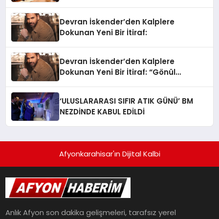
Devran İskender’den Kalplere
Dokunan Yeni Bir İtiraf:
Devran İskender’den Kalplere
Dokunan Yeni Bir İtiraf: “Gönül
Meselesi”
‘ULUSLARARASI SIFIR ATIK GÜNÜ’ BM
NEZDİNDE KABUL EDİLDİ
Afyonkarahisar'ın Dijital Kalbi
Anlık Afyon son dakika gelişmeleri, tarafsız yerel