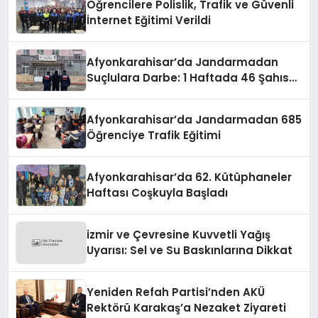
Öğrencilere Polislik, Trafik ve Güvenli
İnternet Eğitimi Verildi
Afyonkarahisar’da Jandarmadan
Suçlulara Darbe: 1 Haftada 46 Şahıs
Yakalandı
Afyonkarahisar’da Jandarmadan 685
Öğrenciye Trafik Eğitimi
Afyonkarahisar’da 62. Kütüphaneler
Haftası Coşkuyla Başladı
izmir ve Çevresine Kuvvetli Yağış
Uyarısı: Sel ve Su Baskınlarına Dikkat
Yeniden Refah Partisi’nden AKÜ
Rektörü Karakaş’a Nezaket Ziyareti