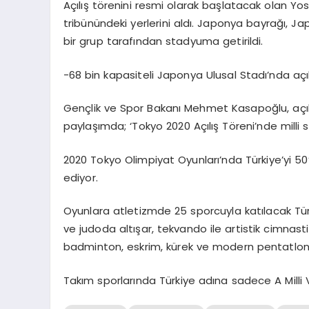
Açılış törenini resmi olarak başlatacak olan Y
tribünündeki yerlerini aldı. Japonya bayrağı, Ja
bir grup tarafından stadyuma getirildi.
-68 bin kapasiteli Japonya Ulusal Stadı’nda açılı
Gençlik ve Spor Bakanı Mehmet Kasapoğlu, açıl
paylaşımda; ‘Tokyo 2020 Açılış Töreni’nde milli sp
2020 Tokyo Olimpiyat Oyunları’nda Türkiye’yi 50
ediyor.
Oyunlara atletizmde 25 sporcuyla katılacak Tür
ve judoda altışar, tekvando ile artistik cimnastik
badminton, eskrim, kürek ve modern pentatlond
Takım sporlarında Türkiye adına sadece A Mill