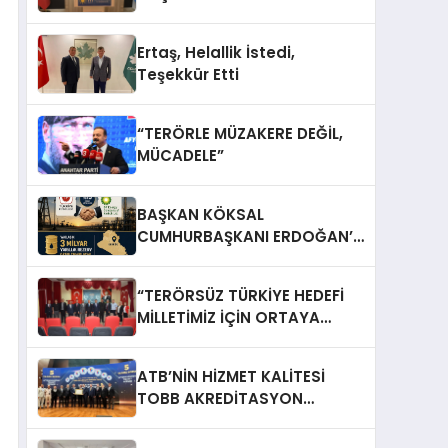
Ertaş, Helallik İstedi,
Teşekkür Etti
“TERÖRLE MÜZAKERE DEĞİL,
MÜCADELE”
BAŞKAN KÖKSAL
CUMHURBAŞKANI ERDOĞAN’A
TEŞEKKÜR ETTİ
“TERÖRSÜZ TÜRKİYE HEDEFİ
MİLLETİMİZ İÇİN ORTAYA
KONULDU”
ATB’NİN HİZMET KALİTESİ
TOBB AKREDİTASYON
SERTİFİKASIYLA TESCİLLENDİ