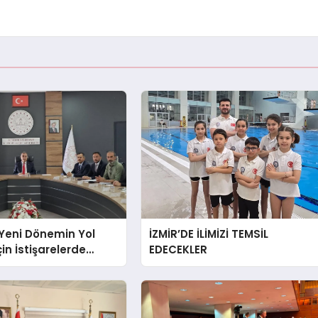
Yeni Dönemin Yol
İZMİR’DE İLİMİZİ TEMSİL
çin İstişarelerde
EDECEKLER
u