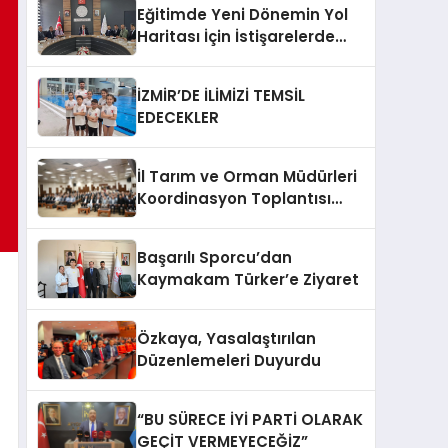
Eğitimde Yeni Dönemin Yol
Haritası İçin İstişarelerde
Bulunuldu
İZMİR’DE İLİMİZİ TEMSİL
EDECEKLER
İl Tarım ve Orman Müdürleri
Koordinasyon Toplantısı
Düzenlendi
Başarılı Sporcu’dan
Kaymakam Türker’e Ziyaret
Özkaya, Yasalaştırılan
Düzenlemeleri Duyurdu
“BU SÜRECE İYİ PARTİ OLARAK
GEÇİT VERMEYECEĞİZ”