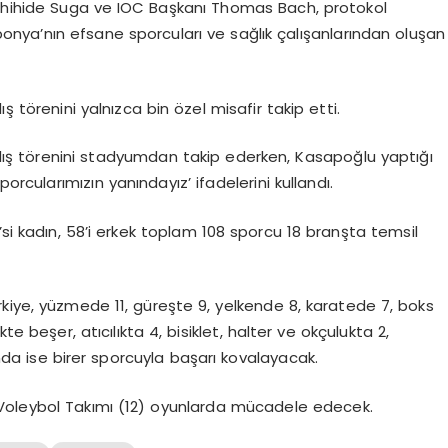
oshihide Suga ve IOC Başkanı Thomas Bach, protokol
ponya’nın efsane sporcuları ve sağlık çalışanlarından oluşan
ş törenini yalnızca bin özel misafir takip etti.
ış törenini stadyumdan takip ederken, Kasapoğlu yaptığı
orcularımızın yanındayız’ ifadelerini kullandı.
’si kadın, 58’i erkek toplam 108 sporcu 18 branşta temsil
kiye, yüzmede 11, güreşte 9, yelkende 8, karatede 7, boks
te beşer, atıcılıkta 4, bisiklet, halter ve okçulukta 2,
a ise birer sporcuyla başarı kovalayacak.
i Voleybol Takımı (12) oyunlarda mücadele edecek.