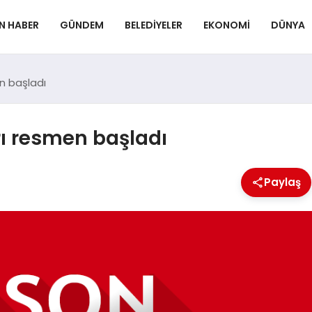
N HABER
GÜNDEM
BELEDIYELER
EKONOMI
DÜNYA
n başladı
ı resmen başladı
Paylaş