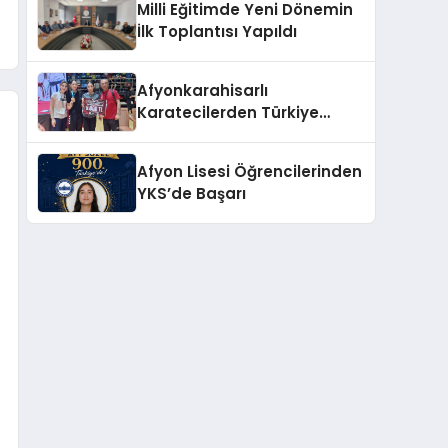
Milli Eğitimde Yeni Dönemin
İlk Toplantısı Yapıldı
Afyonkarahisarlı
Karatecilerden Türkiye
Şampiyonasında Önemli
Başarı
Afyon Lisesi Öğrencilerinden
YKS’de Başarı