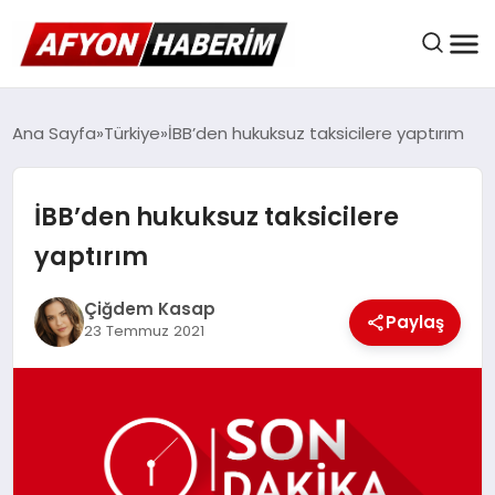
AFYON HABER
Ana Sayfa
Türkiye
İBB’den hukuksuz taksicilere yaptırım
İBB’den hukuksuz taksicilere
GÜNDEM
yaptırım
BELEDIYELER
Çiğdem Kasap
Paylaş
23 Temmuz 2021
EKONOMI
DÜNYA