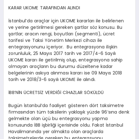
KARAR UKOME TARAFINDAN ALINDI
İstanbul’da araçlar için UKOME kararları ile belirlenen
ve yerine getirilmesi gereken şartlar söz konusu. Bu
şartlar; aracın rengi, boyutları (segmenti), ücret
tarifesi ve Taksi Yönetim Merkezi cihazı ile
entegrasyonunu içeriyor. Bu entegrasyona ilişkin
zorunluluk, 25 Mayıs 2017 tarih ve 2017/4-6 Sayılı
UKOME kararı ile getirilmiş olup, entegrasyona sahip
olmayan araçların bu durumu düzeltene kadar
belgelerinin askıya alınması kararı ise 09 Mayıs 2018
tarih ve 2018/3-6 sayılı UKOME ile alındı.
İBB’NİN ÜCRETSİZ VERDİĞİ CİHAZLAR SÖKÜLDÜ
Bugün İstanbul’da faaliyet gösteren dört taksimetre
firmasından tüm taksilerin yaklaşık yüzde 96’sına denk
gelmekte olan üçü bu entegrasyonu yapma
konusunda İBB işbirliği içerisinde oldu. Fakat İstanbul
Havalimanında yer almakta olan araçlarda
taksimetrelerde gereken bu entegrasyonu