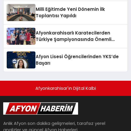
Milli Eğitimde Yeni Dönemin İlk
Toplantısı Yapıldı
Afyonkarahisarlı Karatecilerden
Türkiye Şampiyonasında Önemli
Başarı
Afyon Lisesi Öğrencilerinden YKS’de
Başarı
Afyonkarahisar'ın Dijital Kalbi
Anlık Afyon son dakika gelişmeleri, tarafsız yerel
analizler ve güncel Afyon Haberleri