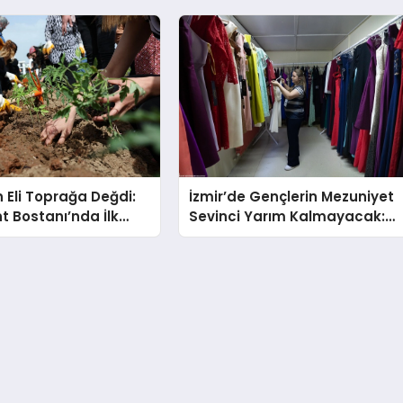
n Eli Toprağa Değdi:
İzmir’de Gençlerin Mezuniyet
t Bostanı’nda İlk
Sevinci Yarım Kalmayacak:
oprakla Buluştu
Ücretsiz Kıyafet Desteği
Başladı