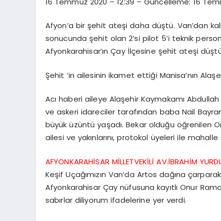
16 Temmuz 2020 – 12:39 – Güncelleme: 16 Tem
Afyon’a bir şehit ateşi daha düştü. Van’dan k
sonucunda şehit olan 2’si pilot 5’i teknik per
Afyonkarahisar’ın Çay İlçesine şehit ateşi düştü
Şehit ‘in ailesinin ikamet ettiği Manisa’nın Ala
Acı haberi aileye Alaşehir Kaymakamı Abdullah
ve askeri idareciler tarafından baba Nail Bayra
büyük üzüntü yaşadı. Bekar olduğu öğrenilen On
ailesi ve yakınlarını, protokol üyeleri ile mahalle 
AFYONKARAHİSAR MİLLETVEKİLİ AV.İBRAHİM YURD
Keşif Uçağımızın Van’da Artos dağına çarparak
Afyonkarahisar Çay nüfusuna kayıtlı Onur Rama
sabırlar diliyorum ifadelerine yer verdi.