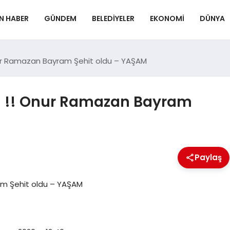
N HABER
GÜNDEM
BELEDIYELER
EKONOMI
DÜNYA
nur Ramazan Bayram Şehit oldu – YAŞAM
tü !! Onur Ramazan Bayram
Paylaş