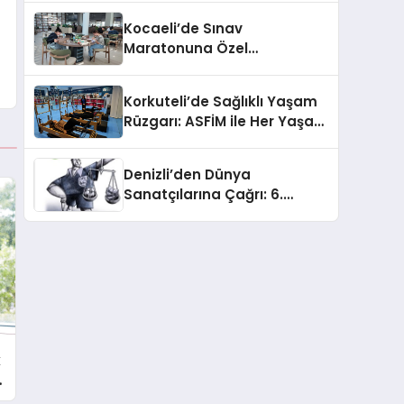
Desteği
Kocaeli’de Sınav
Maratonuna Özel
Kütüphane Ayarı: Haftanın 7
Günü Kesintisiz Hizmet
Korkuteli’de Sağlıklı Yaşam
Başlıyor
Rüzgarı: ASFİM ile Her Yaşa
Ücretsiz Spor İmkanı!
Denizli’den Dünya
Sanatçılarına Çağrı: 6.
Uluslararası Karikatür
Yarışması’nda Büyük Ödül
Yağmuru!
k