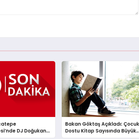
catepe
Bakan Göktaş Açıkladı: Çocu
esi’nde DJ Doğukan
Dostu Kitap Sayısında Büyük
seri
Artış!