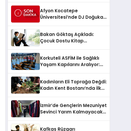
Afyon Kocatepe
Üniversitesi’nde DJ Doğukan
Alsay Konseri
Bakan Göktaş Açıkladı:
Çocuk Dostu Kitap
Sayısında Büyük Artış!
Korkuteli ASFİM ile Sağlıklı
Yaşam Kapılarını Aralıyor:
Her Yaşa Ücretsiz Spor
Kadınların Eli Toprağa Değdi:
Kadın Kent Bostanı’nda İlk
Fideler Toprakla Buluştu
İzmir’de Gençlerin Mezuniyet
Sevinci Yarım Kalmayacak:
Ücretsiz Kıyafet Desteği
Başladı
Kafkas Rüzgarı