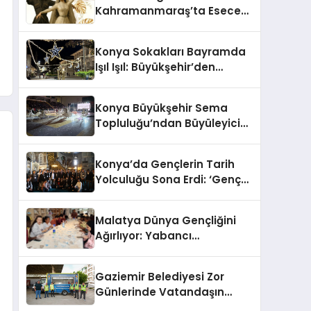
Kahramanmaraş’ta Esecek:
Dev Kültür Şöleni İçin Geri
Sayım Başladı
Konya Sokakları Bayramda
Işıl Işıl: Büyükşehir’den
Estetik Dokunuş
Konya Büyükşehir Sema
Topluluğu’ndan Büyüleyici
Gösteri: İzleyenler Hayran
Kaldı
Konya’da Gençlerin Tarih
Yolculuğu Sona Erdi: ‘Genç
Seyyah’ Projesi Tamamlandı
Malatya Dünya Gençliğini
Ağırlıyor: Yabancı
Öğrencilerin Yeni Gözdesi
Oldu
Gaziemir Belediyesi Zor
Günlerinde Vatandaşın
Yanında: 1239 Aileye Taziye