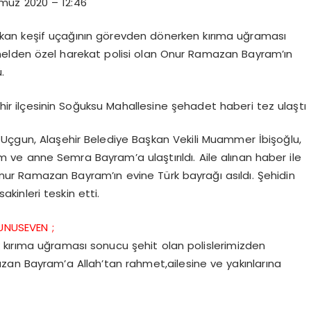
muz 2020 – 12:46
alkan keşif uçağının görevden dönerken kırıma uğraması
sonelden özel harekat polisi olan Onur Ramazan Bayram’ın
.
şehir ilçesinin Soğuksu Mahallesine şehadet haberi tez ulaştı
 Uçgun, Alaşehir Belediye Başkan Vekili Muammer İbişoğlu,
m ve anne Semra Bayram’a ulaştırıldı. Aile alınan haber ile
ur Ramazan Bayram’ın evine Türk bayrağı asıldı. Şehidin
sakinleri teskin etti.
UNUSEVEN ;
 kırıma uğraması sonucu şehit olan polislerimizden
zan Bayram’a Allah’tan rahmet,ailesine ve yakınlarına