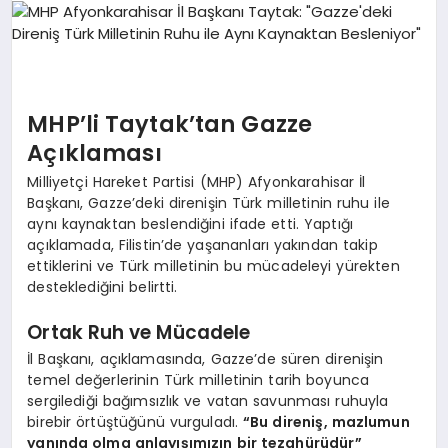
SPOR
MAGAZIN
MHP’li Taytak’tan Gazze
Açıklaması
Milliyetçi Hareket Partisi (MHP) Afyonkarahisar İl
SAĞLIK
Başkanı, Gazze’deki direnişin Türk milletinin ruhu ile
aynı kaynaktan beslendiğini ifade etti. Yaptığı
açıklamada, Filistin’de yaşananları yakından takip
TEKNOLOJI
ettiklerini ve Türk milletinin bu mücadeleyi yürekten
desteklediğini belirtti.
Ortak Ruh ve Mücadele
İl Başkanı, açıklamasında, Gazze’de süren direnişin
temel değerlerinin Türk milletinin tarih boyunca
sergilediği bağımsızlık ve vatan savunması ruhuyla
birebir örtüştüğünü vurguladı.
“Bu direniş, mazlumun
yanında olma anlayışımızın bir tezahürüdür”