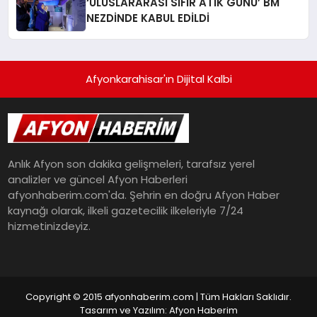
‘ULUSLARARASI SIFIR ATIK GÜNÜ’ BM
NEZDİNDE KABUL EDİLDİ
Afyonkarahisar'ın Dijital Kalbi
Anlık Afyon son dakika gelişmeleri, tarafsız yerel
analizler ve güncel Afyon Haberleri
afyonhaberim.com'da. Şehrin en doğru Afyon Haber
kaynağı olarak, ilkeli gazetecilik ilkeleriyle 7/24
hizmetinizdeyiz.
Copyright © 2015 afyonhaberim.com | Tüm Hakları Saklıdır.
Tasarım ve Yazılım: Afyon Haberim