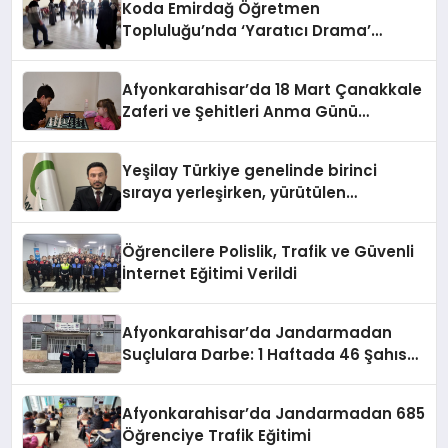
Koda Emirdağ Öğretmen
Topluluğu’nda ‘Yaratıcı Drama’
eğitimi gerçekleştirildi.
Afyonkarahisar’da 18 Mart Çanakkale
Zaferi ve Şehitleri Anma Günü
Satranç Turnuvası Sona Erdi
Yeşilay Türkiye genelinde birinci
sıraya yerleşirken, yürütülen
faaliyetlerle de Türkiye üçüncüsü
oldu.
Öğrencilere Polislik, Trafik ve Güvenli
İnternet Eğitimi Verildi
Afyonkarahisar’da Jandarmadan
Suçlulara Darbe: 1 Haftada 46 Şahıs
Yakalandı
Afyonkarahisar’da Jandarmadan 685
Öğrenciye Trafik Eğitimi