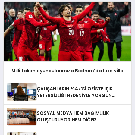
Milli takım oyuncularımıza Bodrum’da lüks villa
ÇALIŞANLARIN %47’Sİ OFİSTE IŞIK
YETERSİZLİĞİ NEDENİYLE YORGUN
HİSSEDİYOR
SOSYAL MEDYA HEM BAĞIMLILIK
OLUŞTURUYOR HEM DİĞER
BAĞIMLILIKLARA ZEMİN HAZIRLIYOR”