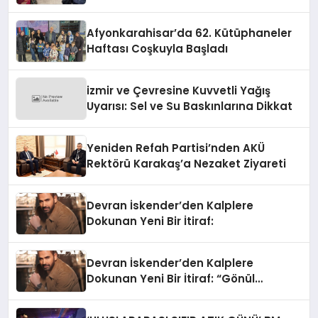
Afyonkarahisar’da 62. Kütüphaneler
Haftası Coşkuyla Başladı
izmir ve Çevresine Kuvvetli Yağış
Uyarısı: Sel ve Su Baskınlarına Dikkat
Yeniden Refah Partisi’nden AKÜ
Rektörü Karakaş’a Nezaket Ziyareti
Devran İskender’den Kalplere
Dokunan Yeni Bir İtiraf:
Devran İskender’den Kalplere
Dokunan Yeni Bir İtiraf: “Gönül
Meselesi”