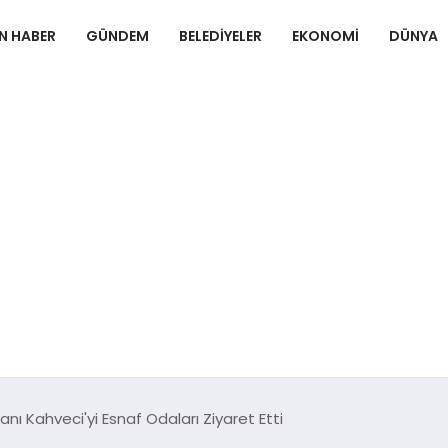
N HABER
GÜNDEM
BELEDIYELER
EKONOMI
DÜNYA
nı Kahveci'yi Esnaf Odaları Ziyaret Etti