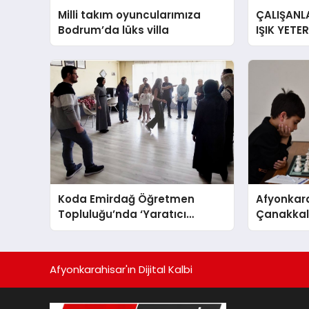
Milli takım oyuncularımıza
ÇALIŞANLA
Bodrum’da lüks villa
IŞIK YETE
YORGUN H
Koda Emirdağ Öğretmen
Afyonkara
Topluluğu’nda ‘Yaratıcı
Çanakkale
Drama’ eğitimi gerçekleştirildi.
Anma Gü
Turnuvası
Afyonkarahisar'ın Dijital Kalbi