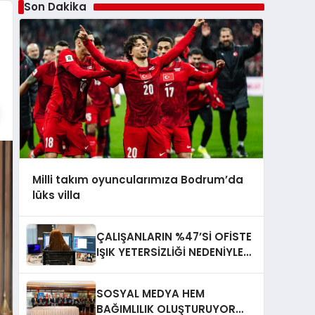
Son Dakika
Milli takım oyuncularımıza Bodrum’da
lüks villa
ÇALIŞANLARIN %47’Sİ OFİSTE
IŞIK YETERSİZLİĞİ NEDENİYLE
YORGUN HİSSEDİYOR
SOSYAL MEDYA HEM
BAĞIMLILIK OLUŞTURUYOR