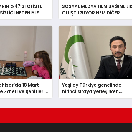
RIN %47’Sİ OFİSTE
SOSYAL MEDYA HEM BAĞIMLILI
RSİZLİĞİ NEDENİYLE
OLUŞTURUYOR HEM DİĞER
İSSEDİYOR
BAĞIMLILIKLARA ZEMİN
HAZIRLIYOR”
hisar’da 18 Mart
Yeşilay Türkiye genelinde
 Zaferi ve Şehitleri
birinci sıraya yerleşirken,
nü Satranç
yürütülen faaliyetlerle de
 Sona Erdi
Türkiye üçüncüsü oldu.