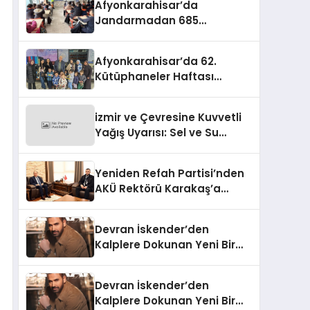
Afyonkarahisar’da
Jandarmadan 685
Öğrenciye Trafik Eğitimi
Afyonkarahisar’da 62.
Kütüphaneler Haftası
Coşkuyla Başladı
izmir ve Çevresine Kuvvetli
Yağış Uyarısı: Sel ve Su
Baskınlarına Dikkat
Yeniden Refah Partisi’nden
AKÜ Rektörü Karakaş’a
Nezaket Ziyareti
Devran İskender’den
Kalplere Dokunan Yeni Bir
İtiraf:
Devran İskender’den
Kalplere Dokunan Yeni Bir