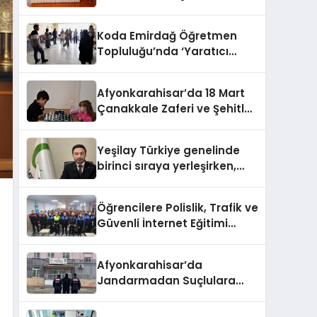
HEM DİĞER BAĞIMLILIKLARA
ZEMİN HAZIRLIYOR”
Koda Emirdağ Öğretmen
Topluluğu’nda ‘Yaratıcı
Drama’ eğitimi
gerçekleştirildi.
Afyonkarahisar’da 18 Mart
Çanakkale Zaferi ve Şehitleri
Anma Günü Satranç
Turnuvası Sona Erdi
Yeşilay Türkiye genelinde
birinci sıraya yerleşirken,
yürütülen faaliyetlerle de
Türkiye üçüncüsü oldu.
Öğrencilere Polislik, Trafik ve
Güvenli İnternet Eğitimi
Verildi
Afyonkarahisar’da
Jandarmadan Suçlulara
Darbe: 1 Haftada 46 Şahıs
Yakalandı