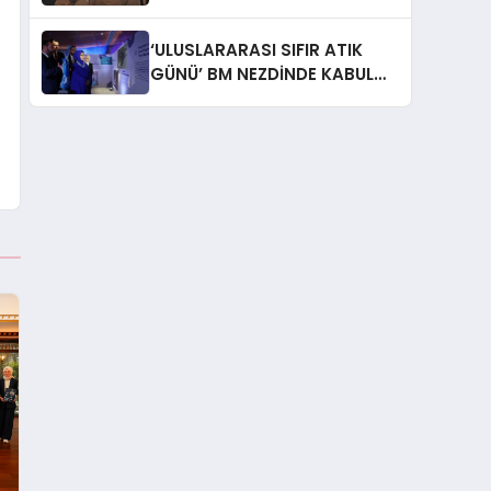
İtiraf: “Gönül Meselesi”
‘ULUSLARARASI SIFIR ATIK
GÜNÜ’ BM NEZDİNDE KABUL
EDİLDİ