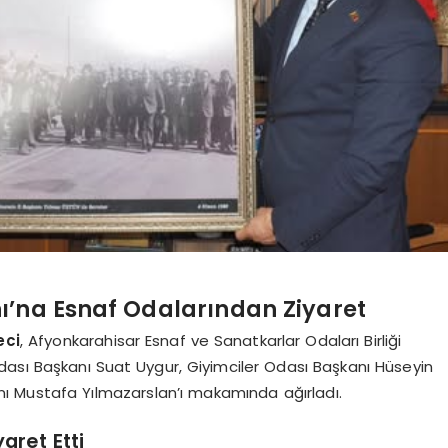
ı’na Esnaf Odalarından Ziyaret
eci
, Afyonkarahisar Esnaf ve Sanatkarlar Odaları Birliği
dası Başkanı Suat Uygur, Giyimciler Odası Başkanı Hüseyin
ı Mustafa Yılmazarslan’ı makamında ağırladı.
aret Etti