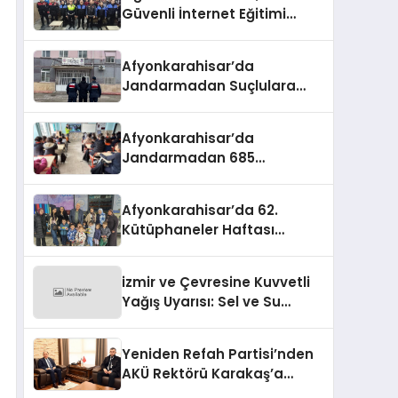
Güvenli İnternet Eğitimi
Verildi
Afyonkarahisar’da
Jandarmadan Suçlulara
Darbe: 1 Haftada 46 Şahıs
Yakalandı
Afyonkarahisar’da
Jandarmadan 685
Öğrenciye Trafik Eğitimi
Afyonkarahisar’da 62.
Kütüphaneler Haftası
Coşkuyla Başladı
izmir ve Çevresine Kuvvetli
Yağış Uyarısı: Sel ve Su
Baskınlarına Dikkat
Yeniden Refah Partisi’nden
AKÜ Rektörü Karakaş’a
Nezaket Ziyareti