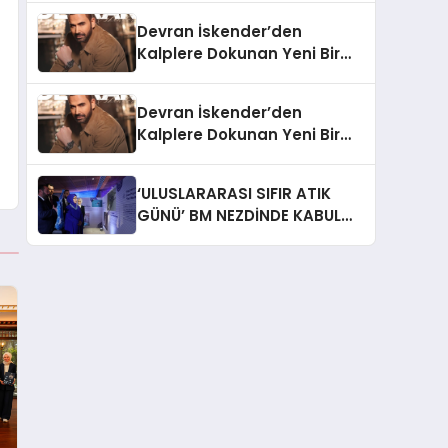
Devran İskender’den
Kalplere Dokunan Yeni Bir
İtiraf:
Devran İskender’den
Kalplere Dokunan Yeni Bir
İtiraf: “Gönül Meselesi”
‘ULUSLARARASI SIFIR ATIK
GÜNÜ’ BM NEZDİNDE KABUL
EDİLDİ