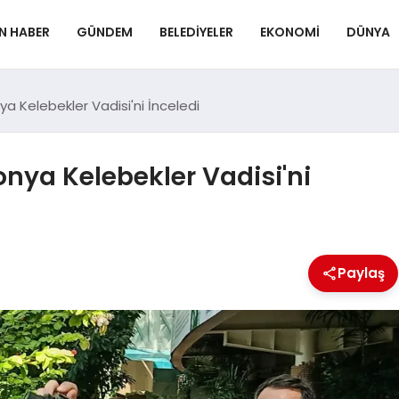
N HABER
GÜNDEM
BELEDIYELER
EKONOMI
DÜNYA
a Kelebekler Vadisi'ni İnceledi
nya Kelebekler Vadisi'ni
Paylaş