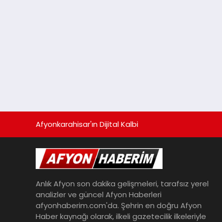
Afyonkarahisar'ın Dijital Kalbi
Anlık Afyon son dakika gelişmeleri, tarafsız yerel
analizler ve güncel Afyon Haberleri
afyonhaberim.com'da. Şehrin en doğru Afyon
Haber kaynağı olarak, ilkeli gazetecilik ilkeleriyle