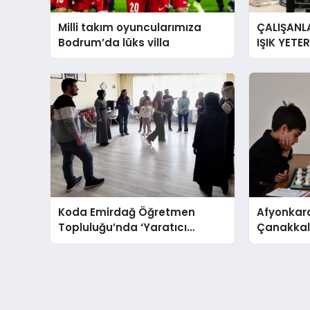
Milli takım oyuncularımıza
ÇALIŞANLA
Bodrum’da lüks villa
IŞIK YETE
YORGUN H
Koda Emirdağ Öğretmen
Afyonkara
Topluluğu’nda ‘Yaratıcı
Çanakkale
Drama’ eğitimi gerçekleştirildi.
Anma Gü
Turnuvası