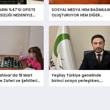
RIN %47’Sİ OFİSTE
SOSYAL MEDYA HEM BAĞIMLILI
RSİZLİĞİ NEDENİYLE
OLUŞTURUYOR HEM DİĞER
İSSEDİYOR
BAĞIMLILIKLARA ZEMİN
HAZIRLIYOR”
hisar’da 18 Mart
Yeşilay Türkiye genelinde
 Zaferi ve Şehitleri
birinci sıraya yerleşirken,
nü Satranç
yürütülen faaliyetlerle de
 Sona Erdi
Türkiye üçüncüsü oldu.