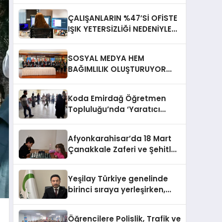
ÇALIŞANLARIN %47’Sİ OFİSTE
IŞIK YETERSİZLİĞİ NEDENİYLE
YORGUN HİSSEDİYOR
SOSYAL MEDYA HEM
BAĞIMLILIK OLUŞTURUYOR
HEM DİĞER BAĞIMLILIKLARA
ZEMİN HAZIRLIYOR”
Koda Emirdağ Öğretmen
Topluluğu’nda ‘Yaratıcı
Drama’ eğitimi
gerçekleştirildi.
Afyonkarahisar’da 18 Mart
Çanakkale Zaferi ve Şehitleri
Anma Günü Satranç
Turnuvası Sona Erdi
Yeşilay Türkiye genelinde
birinci sıraya yerleşirken,
yürütülen faaliyetlerle de
Türkiye üçüncüsü oldu.
Öğrencilere Polislik, Trafik ve