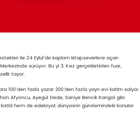
ri ile 24 Eylül’de kaplarn kitapseverlere açan
erkezinde sürüyor. Bu yl 3. Kez gerçekletirilen fuar,
llii tayor.
a 100’den fazla yazar 200’den fazla yayn evi katlm salyor.
rhan Afyoncu, Ayegül Dede, Saniye Bencik Kangal gibi
 katld hem de edebiyat dünyasnn gündemindeki konular