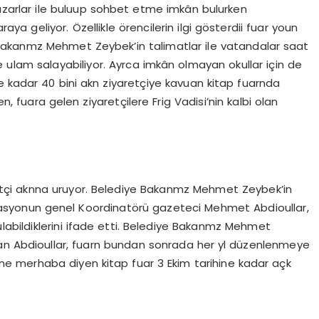
rlar ile buluup sohbet etme imkân bulurken
 araya geliyor. Özellikle örencilerin ilgi gösterdii fuar youn
Bakanmz Mehmet Zeybek’in talimatlar ile vatandalar saat
de ulam salayabiliyor. Ayrca imkân olmayan okullar için de
e kadar 40 bini akn ziyaretçiye kavuan kitap fuarnda
n, fuara gelen ziyaretçilere Frig Vadisi’nin kalbi olan
 aknna uruyor. Belediye Bakanmz Mehmet Zeybek’in
nizasyonun genel Koordinatörü gazeteci Mehmet Abdioullar,
bulabildiklerini ifade etti. Belediye Bakanmz Mehmet
nan Abdioullar, fuarn bundan sonrada her yl düzenlenmeye
erine merhaba diyen kitap fuar 3 Ekim tarihine kadar açk