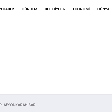
N HABER
GÜNDEM
BELEDIYELER
EKONOMI
DÜNYA
HİR: AFYONKARAHİSAR