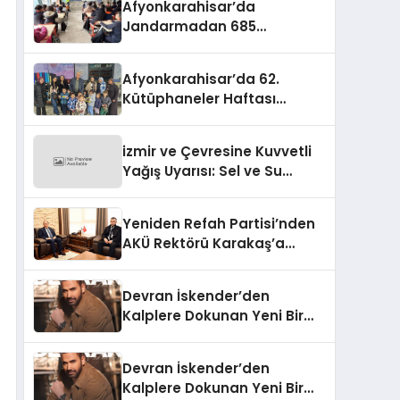
Afyonkarahisar’da
Jandarmadan 685
Öğrenciye Trafik Eğitimi
Afyonkarahisar’da 62.
Kütüphaneler Haftası
Coşkuyla Başladı
izmir ve Çevresine Kuvvetli
Yağış Uyarısı: Sel ve Su
Baskınlarına Dikkat
Yeniden Refah Partisi’nden
AKÜ Rektörü Karakaş’a
Nezaket Ziyareti
Devran İskender’den
Kalplere Dokunan Yeni Bir
İtiraf:
Devran İskender’den
Kalplere Dokunan Yeni Bir