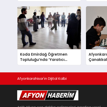
YORGUN H
Koda Emirdağ Öğretmen
Afyonkara
Topluluğu’nda ‘Yaratıcı
Çanakkale
Drama’ eğitimi gerçekleştirildi.
Anma Gü
Turnuvası
Afyonkarahisar'ın Dijital Kalbi