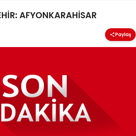
ŞEHİR: AFYONKARAHİSAR
Paylaş