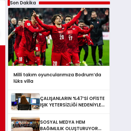
Son Dakika
Milli takım oyuncularımıza Bodrum’da
lüks villa
ÇALIŞANLARIN %47’Sİ OFİSTE
IŞIK YETERSİZLİĞİ NEDENİYLE
YORGUN HİSSEDİYOR
SOSYAL MEDYA HEM
BAĞIMLILIK OLUŞTURUYOR