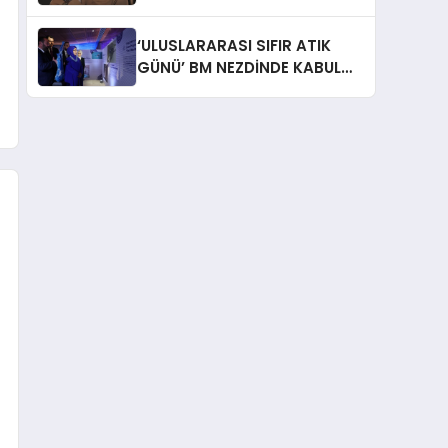
İtiraf: “Gönül Meselesi”
‘ULUSLARARASI SIFIR ATIK
GÜNÜ’ BM NEZDİNDE KABUL
EDİLDİ