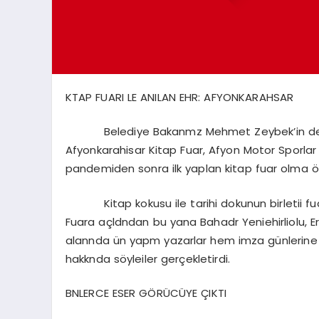
KTAP FUARI LE ANILAN EHR: AFYONKARAHSAR
Belediye Bakanmz Mehmet Zeybek’in destekle
Afyonkarahisar Kitap Fuar, Afyon Motor Sporlar M
pandemiden sonra ilk yaplan kitap fuar olma öze
Kitap kokusu ile tarihi dokunun birletii fuar
Fuara açldndan bu yana Bahadr Yeniehirliolu, E
alannda ün yapm yazarlar hem imza günlerine
hakknda söyleiler gerçekletirdi.
BNLERCE ESER GÖRÜCÜYE ÇIKTI