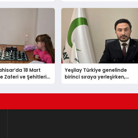
İSSEDİYOR
BAĞIMLILIKLARA ZEMİN
HAZIRLIYOR”
hisar’da 18 Mart
Yeşilay Türkiye genelinde
 Zaferi ve Şehitleri
birinci sıraya yerleşirken,
nü Satranç
yürütülen faaliyetlerle de
 Sona Erdi
Türkiye üçüncüsü oldu.