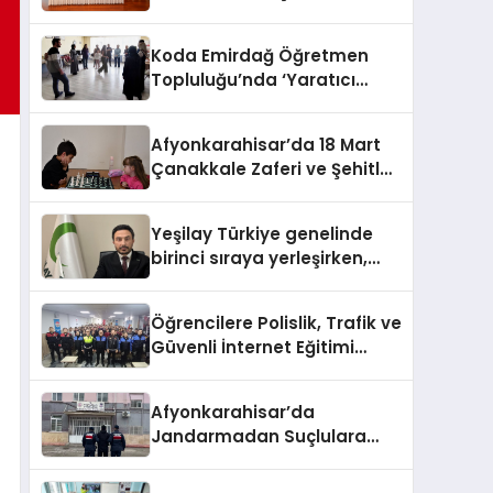
HEM DİĞER BAĞIMLILIKLARA
ZEMİN HAZIRLIYOR”
Koda Emirdağ Öğretmen
Topluluğu’nda ‘Yaratıcı
Drama’ eğitimi
gerçekleştirildi.
Afyonkarahisar’da 18 Mart
Çanakkale Zaferi ve Şehitleri
Anma Günü Satranç
Turnuvası Sona Erdi
Yeşilay Türkiye genelinde
birinci sıraya yerleşirken,
yürütülen faaliyetlerle de
Türkiye üçüncüsü oldu.
Öğrencilere Polislik, Trafik ve
Güvenli İnternet Eğitimi
Verildi
Afyonkarahisar’da
Jandarmadan Suçlulara
Darbe: 1 Haftada 46 Şahıs
Yakalandı