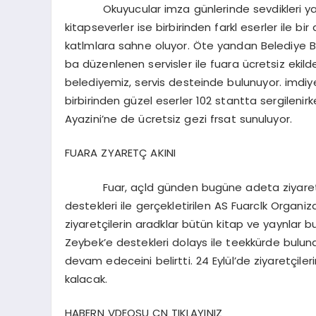
Okuyucular imza günlerinde sevdikleri yaza
kitapseverler ise birbirinden farkl eserler ile bir
katlmlara sahne oluyor. Öte yandan Belediye 
ba düzenlenen servisler ile fuara ücretsiz ekil
belediyemiz, servis desteinde bulunuyor. imdiy
birbirinden güzel eserler 102 stantta sergilenirke
Ayazini’ne de ücretsiz gezi frsat sunuluyor.
FUARA ZYARETÇ AKINI
Fuar, açld günden bugüne adeta ziyaretçi
destekleri ile gerçekletirilen AS Fuarclk Orga
ziyaretçilerin aradklar bütün kitap ve yaynlar 
Zeybek’e destekleri dolays ile teekkürde bulu
devam edeceini belirtti. 24 Eylül’de ziyaretçil
kalacak.
HABERN VDEOSU ÇN TIKLAYINIZ