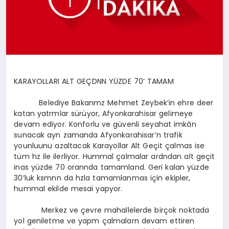
SPOR
MAGAZIN
KARAYOLLARI ALT GEÇDNN YÜZDE 70’ TAMAM
SAĞLIK
Belediye Bakanmz Mehmet Zeybek’in ehre deer
katan yatrmlar sürüyor, Afyonkarahisar gelimeye
devam ediyor. Konforlu ve güvenli seyahat imkân
sunacak ayn zamanda Afyonkarahisar’n trafik
TEKNOLOJI
younluunu azaltacak Karayollar Alt Geçit çalmas ise
tüm hz ile ilerliyor. Hummal çalmalar ardndan alt geçit
inas yüzde 70 orannda tamamland. Geri kalan yüzde
30’luk ksmnn da hzla tamamlanmas için ekipler,
hummal ekilde mesai yapyor.
Merkez ve çevre mahallelerde birçok noktada
yol geniletme ve yapm çalmalarn devam ettiren