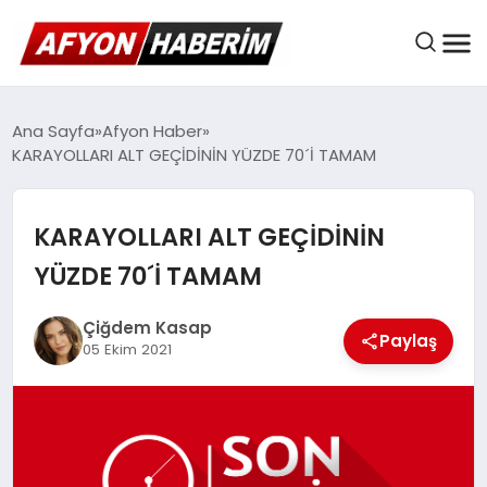
AFYON HABER
Ana Sayfa
Afyon Haber
KARAYOLLARI ALT GEÇİDİNİN YÜZDE 70´İ TAMAM
GÜNDEM
KARAYOLLARI ALT GEÇİDİNİN
YÜZDE 70´İ TAMAM
BELEDIYELER
Çiğdem Kasap
Paylaş
05 Ekim 2021
EKONOMI
DÜNYA