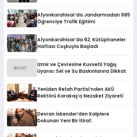
Yakalandı
Afyonkarahisar’da Jandarmadan 685
Öğrenciye Trafik Eğitimi
Afyonkarahisar’da 62. Kütüphaneler
Haftası Coşkuyla Başladı
izmir ve Çevresine Kuvvetli Yağış
Uyarısı: Sel ve Su Baskınlarına Dikkat
Yeniden Refah Partisi’nden AKÜ
Rektörü Karakaş’a Nezaket Ziyareti
Devran İskender’den Kalplere
Dokunan Yeni Bir İtiraf: