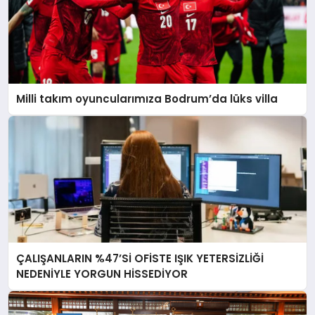
Milli takım oyuncularımıza Bodrum’da lüks villa
ÇALIŞANLARIN %47’Sİ OFİSTE IŞIK YETERSİZLİĞİ
NEDENİYLE YORGUN HİSSEDİYOR