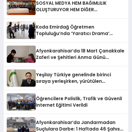
SOSYAL MEDYA HEM BAĞIMLILIK
OLUŞTURUYOR HEM DİĞER
BAĞIMLILIKLARA ZEMİN HAZIRLIYOR”
Koda Emirdağ Öğretmen
Topluluğu’nda ‘Yaratıcı Drama’
eğitimi gerçekleştirildi.
Afyonkarahisar’da 18 Mart Çanakkale
Zaferi ve Şehitleri Anma Günü
Satranç Turnuvası Sona Erdi
Yeşilay Türkiye genelinde birinci
sıraya yerleşirken, yürütülen
faaliyetlerle de Türkiye üçüncüsü
oldu.
Öğrencilere Polislik, Trafik ve Güvenli
İnternet Eğitimi Verildi
Afyonkarahisar’da Jandarmadan
Suçlulara Darbe: 1 Haftada 46 Şahıs