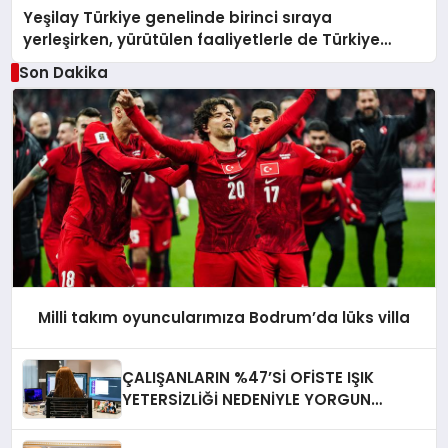
Yeşilay Türkiye genelinde birinci sıraya
yerleşirken, yürütülen faaliyetlerle de Türkiye
üçüncüsü oldu.
Son Dakika
Milli takım oyuncularımıza Bodrum’da lüks villa
ÇALIŞANLARIN %47’Sİ OFİSTE IŞIK
YETERSİZLİĞİ NEDENİYLE YORGUN
HİSSEDİYOR