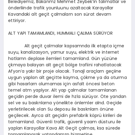
Belediyemiz, Bakanmz Mehmet Zeybek’in talimatlar ve
önderliinde trafik younluunu azaltacak Karayollar
Kavandaki alt geçit çalmalarn son sürat devam
ettiriyor.
ALT YAPI TAMAMLANDI, HUMMALI ÇALIMA SÜRÜYOR
Alt geçit çalmalar kapsamnda ilk etapta içme
suyu, kanalizasyon, yamur suyu, elektrik ve internet
hatlarnn deplase ilemleri tamamland. Gün yüzüne
çkmaya balayan alt geçit bölge trafiini rahatlatacak
Afyon’a yakr bir proje olacak. Tonajl araçlarn geçiine
uygun yaplan alt geçitte kayma, çökme ya da oturma
gibi hasarlarn olumamas için asfalt öncesi beton
temel atm yaplyor. Alt yap çalmalar tamamlanan
geçidin perde duvar ilemi de hzla sürüyor. Öte yandan
sel ve su basknlarna yönelikte önlemler alnd. Geçide
yerletirilecek olan Su deposu ile basknlarn önüne
geçilecek. Ayrca alt geçidin prefabrik köprü kirileri de
tamamland. Güvenli trafik, güvenli yaam düsturu ile
yaplan Karayollar Kava Alt Geçit çalmas, ksa sürede
tamamlanarak vatandamzn hizmetine