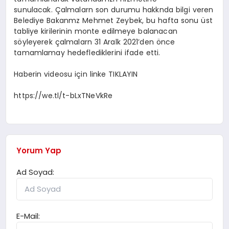
sunulacak. Çalmalarn son durumu hakknda bilgi veren
Belediye Bakanmz Mehmet Zeybek, bu hafta sonu üst
tabliye kirilerinin monte edilmeye balanacan
söyleyerek çalmalarn 31 Aralk 2021’den önce
tamamlamay hedeflediklerini ifade etti.
Haberin videosu için linke TIKLAYIN
https://we.tl/t-bLxTNeVkRe
Yorum Yap
Ad Soyad:
E-Mail: