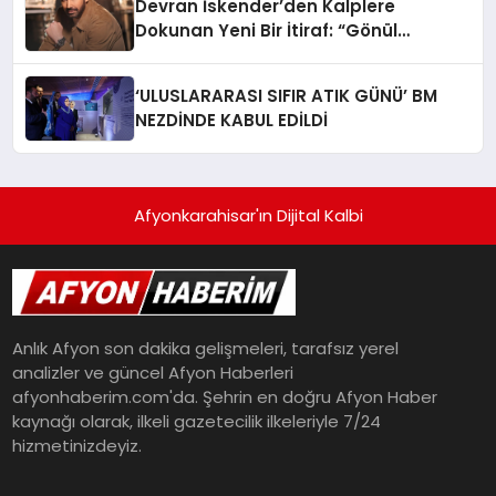
Devran İskender’den Kalplere
Dokunan Yeni Bir İtiraf: “Gönül
Meselesi”
‘ULUSLARARASI SIFIR ATIK GÜNÜ’ BM
NEZDİNDE KABUL EDİLDİ
Afyonkarahisar'ın Dijital Kalbi
Anlık Afyon son dakika gelişmeleri, tarafsız yerel
analizler ve güncel Afyon Haberleri
afyonhaberim.com'da. Şehrin en doğru Afyon Haber
kaynağı olarak, ilkeli gazetecilik ilkeleriyle 7/24
hizmetinizdeyiz.