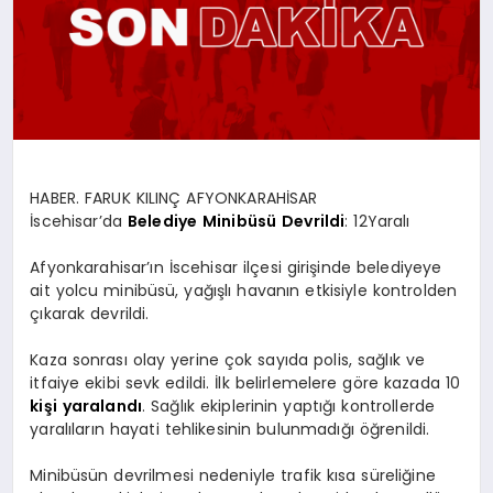
SPOR
MAGAZIN
HABER. FARUK KILINÇ AFYONKARAHİSAR
SAĞLIK
İscehisar’da
Belediye
Minibüsü
Devrildi
: 12Yaralı
Afyonkarahisar’ın İscehisar ilçesi girişinde belediyeye
ait yolcu minibüsü, yağışlı havanın etkisiyle kontrolden
TEKNOLOJI
çıkarak devrildi.
Kaza sonrası olay yerine çok sayıda polis, sağlık ve
itfaiye ekibi sevk edildi. İlk belirlemelere göre kazada 10
kişi
yaralandı
. Sağlık ekiplerinin yaptığı kontrollerde
yaralıların hayati tehlikesinin bulunmadığı öğrenildi.
Minibüsün devrilmesi nedeniyle trafik kısa süreliğine