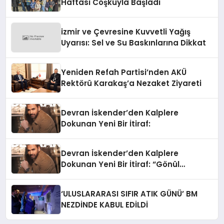
Haftası Coşkuyla Başladı
izmir ve Çevresine Kuvvetli Yağış
Uyarısı: Sel ve Su Baskınlarına Dikkat
Yeniden Refah Partisi’nden AKÜ
Rektörü Karakaş’a Nezaket Ziyareti
Devran İskender’den Kalplere
Dokunan Yeni Bir İtiraf:
Devran İskender’den Kalplere
Dokunan Yeni Bir İtiraf: “Gönül
Meselesi”
‘ULUSLARARASI SIFIR ATIK GÜNÜ’ BM
NEZDİNDE KABUL EDİLDİ