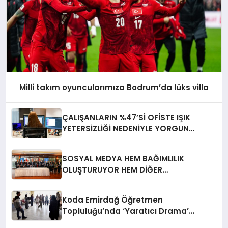
Milli takım oyuncularımıza Bodrum’da lüks villa
ÇALIŞANLARIN %47’Sİ OFİSTE IŞIK
YETERSİZLİĞİ NEDENİYLE YORGUN
HİSSEDİYOR
SOSYAL MEDYA HEM BAĞIMLILIK
OLUŞTURUYOR HEM DİĞER
BAĞIMLILIKLARA ZEMİN HAZIRLIYOR”
Koda Emirdağ Öğretmen
Topluluğu’nda ‘Yaratıcı Drama’
eğitimi gerçekleştirildi.