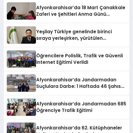
Afyonkarahisar’da 18 Mart Çanakkale
Zaferi ve Şehitleri Anma Günü
Satranç Turnuvası Sona Erdi
Yeşilay Türkiye genelinde birinci
sıraya yerleşirken, yürütülen
faaliyetlerle de Türkiye üçüncüsü
oldu.
Öğrencilere Polislik, Trafik ve Güvenli
İnternet Eğitimi Verildi
Afyonkarahisar’da Jandarmadan
Suçlulara Darbe: 1 Haftada 46 Şahıs
Yakalandı
Afyonkarahisar’da Jandarmadan 685
Öğrenciye Trafik Eğitimi
Afyonkarahisar’da 62. Kütüphaneler