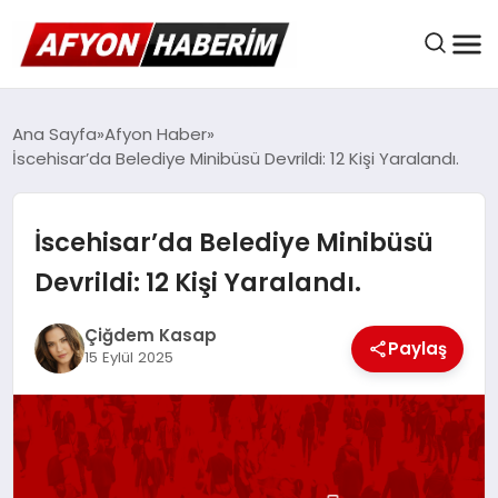
AFYON HABER
Ana Sayfa
Afyon Haber
İscehisar’da Belediye Minibüsü Devrildi: 12 Kişi Yaralandı.
GÜNDEM
İscehisar’da Belediye Minibüsü
Devrildi: 12 Kişi Yaralandı.
BELEDIYELER
Çiğdem Kasap
Paylaş
15 Eylül 2025
EKONOMI
DÜNYA