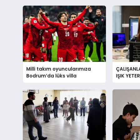
Milli takım oyuncularımıza
ÇALIŞANLA
Bodrum’da lüks villa
IŞIK YETE
YORGUN H