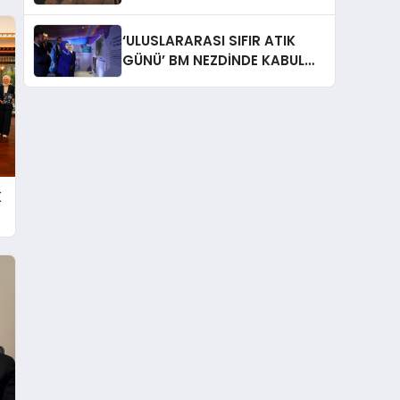
İtiraf: “Gönül Meselesi”
‘ULUSLARARASI SIFIR ATIK
GÜNÜ’ BM NEZDİNDE KABUL
EDİLDİ
K