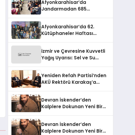
Afyonkarahisar’da
Jandarmadan 685
Öğrenciye Trafik Eğitimi
Afyonkarahisar’da 62.
Kütüphaneler Haftası
Coşkuyla Başladı
izmir ve Çevresine Kuvvetli
Yağış Uyarısı: Sel ve Su
Baskınlarına Dikkat
Yeniden Refah Partisi’nden
AKÜ Rektörü Karakaş’a
Nezaket Ziyareti
Devran İskender’den
Kalplere Dokunan Yeni Bir
İtiraf:
Devran İskender’den
Kalplere Dokunan Yeni Bir