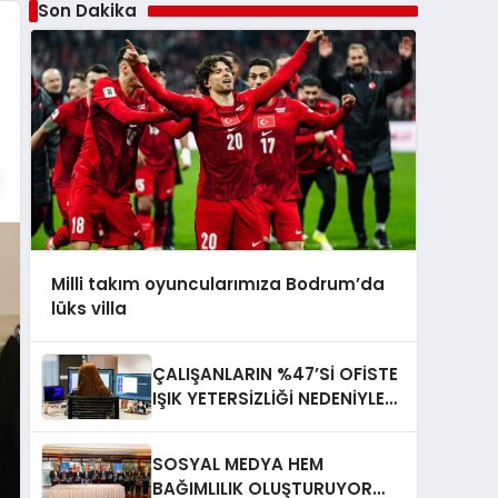
Son Dakika
Milli takım oyuncularımıza Bodrum’da
lüks villa
ÇALIŞANLARIN %47’Sİ OFİSTE
IŞIK YETERSİZLİĞİ NEDENİYLE
YORGUN HİSSEDİYOR
SOSYAL MEDYA HEM
BAĞIMLILIK OLUŞTURUYOR