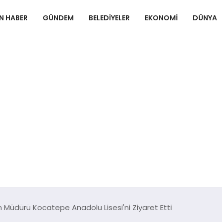
N HABER
GÜNDEM
BELEDIYELER
EKONOMI
DÜNYA
tim Müdürü Kocatepe Anadolu Lisesi'ni Ziyaret Etti