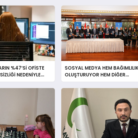
RIN %47’Sİ OFİSTE
SOSYAL MEDYA HEM BAĞIMLILI
RSİZLİĞİ NEDENİYLE
OLUŞTURUYOR HEM DİĞER
İSSEDİYOR
BAĞIMLILIKLARA ZEMİN
HAZIRLIYOR”