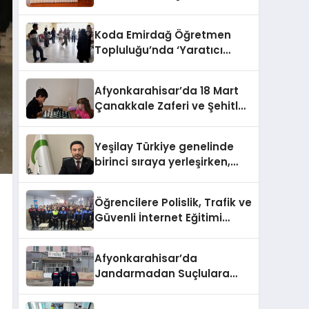
HEM DİĞER BAĞIMLILIKLARA
ZEMİN HAZIRLIYOR”
Koda Emirdağ Öğretmen
Topluluğu’nda ‘Yaratıcı
Drama’ eğitimi
gerçekleştirildi.
Afyonkarahisar’da 18 Mart
Çanakkale Zaferi ve Şehitleri
Anma Günü Satranç
Turnuvası Sona Erdi
Yeşilay Türkiye genelinde
birinci sıraya yerleşirken,
yürütülen faaliyetlerle de
Türkiye üçüncüsü oldu.
Öğrencilere Polislik, Trafik ve
Güvenli İnternet Eğitimi
Verildi
Afyonkarahisar’da
Jandarmadan Suçlulara
Darbe: 1 Haftada 46 Şahıs
Yakalandı