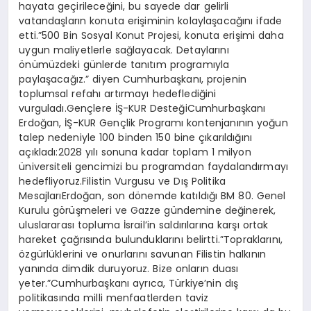
hayata geçirileceğini, bu sayede dar gelirli
vatandaşların konuta erişiminin kolaylaşacağını ifade
etti.”500 Bin Sosyal Konut Projesi, konuta erişimi daha
uygun maliyetlerle sağlayacak. Detaylarını
önümüzdeki günlerde tanıtım programıyla
paylaşacağız.” diyen Cumhurbaşkanı, projenin
toplumsal refahı artırmayı hedeflediğini
vurguladı.Gençlere İŞ-KUR DesteğiCumhurbaşkanı
Erdoğan, İŞ-KUR Gençlik Programı kontenjanının yoğun
talep nedeniyle 100 binden 150 bine çıkarıldığını
açıkladı:2028 yılı sonuna kadar toplam 1 milyon
üniversiteli gencimizi bu programdan faydalandırmayı
hedefliyoruz.Filistin Vurgusu ve Dış Politika
MesajlarıErdoğan, son dönemde katıldığı BM 80. Genel
Kurulu görüşmeleri ve Gazze gündemine değinerek,
uluslararası topluma İsrail’in saldırılarına karşı ortak
hareket çağrısında bulunduklarını belirtti.”Topraklarını,
özgürlüklerini ve onurlarını savunan Filistin halkının
yanında dimdik duruyoruz. Bize onların duası
yeter.”Cumhurbaşkanı ayrıca, Türkiye’nin dış
politikasında milli menfaatlerden taviz