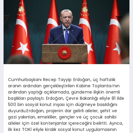
SPOR
MAGAZIN
SAĞLIK
TEKNOLOJI
Cumhurbaşkanı Recep Tayyip Erdoğan, üç haftalık
aranın ardından gerçekleştirilen Kabine Toplantısı’nın
ardından yaptığı açıklamada, gündeme ilişkin önemli
başlıkları paylaştı. Erdoğan, Çevre Bakanlığı eliyle 81 ilde
500 bin sosyal konut inşası için düğmeye basıldığını
duyurdu.Erdoğan, projenin dar gelirli aileler, şehit ve
gazi yakınları, emekliler, gençler ve üç çocuk sahibi
aileler için özel kontenjanlar içereceğini belirtti. Ayrıca,
ilk kez TOKİ eliyle kiralık sosyal konut uygulamasının