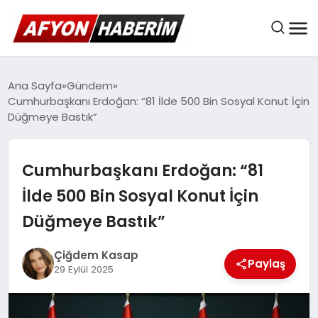
AFYON HABER
Ana Sayfa
Gündem
Cumhurbaşkanı Erdoğan: “81 İlde 500 Bin Sosyal Konut İçin
Düğmeye Bastık”
GÜNDEM
Cumhurbaşkanı Erdoğan: “81
BELEDIYELER
İlde 500 Bin Sosyal Konut İçin
Düğmeye Bastık”
EKONOMI
Çiğdem Kasap
Paylaş
29 Eylül 2025
DÜNYA