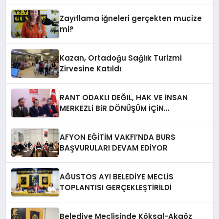
Zayıflama iğneleri gerçekten mucize
mi?
Kazan, Ortadoğu Sağlık Turizmi
Zirvesine Katıldı
RANT ODAKLI DEĞIL, HAK VE İNSAN
MERKEZLi BiR DÖNÜŞÜM İÇiN
AFYONKARAHiSAR’IN YANINDAYIZ!
AFYON EĞİTİM VAKFI’NDA BURS
BAŞVURULARI DEVAM EDİYOR
AĞUSTOS AYI BELEDİYE MECLİS
TOPLANTISI GERÇEKLEŞTİRİLDİ
Belediye Meclisinde Köksal-Akgöz