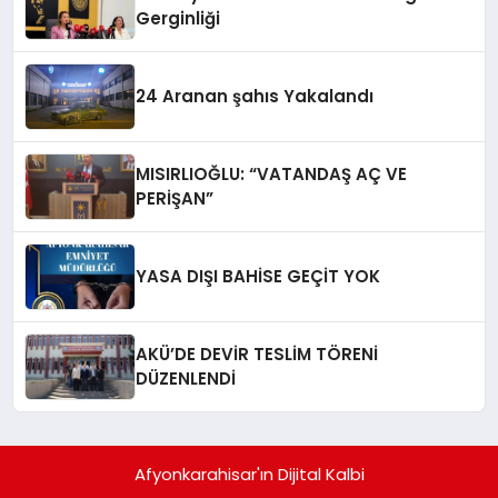
Gerginliği
24 Aranan şahıs Yakalandı
MISIRLIOĞLU: “VATANDAŞ AÇ VE
PERİŞAN”
YASA DIŞI BAHİSE GEÇİT YOK
AKÜ’DE DEVİR TESLİM TÖRENİ
DÜZENLENDİ
Afyonkarahisar'ın Dijital Kalbi