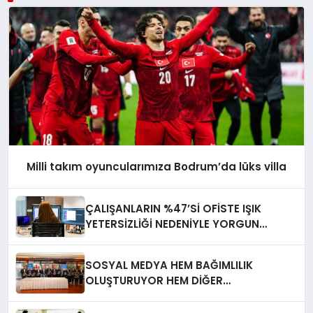
Milli takım oyuncularımıza Bodrum’da lüks villa
ÇALIŞANLARIN %47’Sİ OFİSTE IŞIK
YETERSİZLİĞİ NEDENİYLE YORGUN
HİSSEDİYOR
SOSYAL MEDYA HEM BAĞIMLILIK
OLUŞTURUYOR HEM DİĞER
BAĞIMLILIKLARA ZEMİN HAZIRLIYOR”