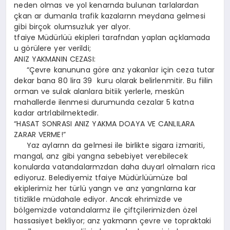
neden olmas ve yol kenarnda bulunan tarlalardan
çkan ar dumanla trafik kazalarnn meydana gelmesi
gibi birçok olumsuzluk yer alyor.
tfaiye Müdürlüü ekipleri tarafndan yaplan açklamada
u görülere yer verildi;
ANIZ YAKMANIN CEZASI:
“Çevre kanununa göre anz yakanlar için ceza tutar
dekar bana 80 lira 39 kuru olarak belirlenmitir. Bu fiilin
orman ve sulak alanlara bitiik yerlerle, meskûn
mahallerde ilenmesi durumunda cezalar 5 katna
kadar artrlabilmektedir.
“HASAT SONRASI ANIZ YAKMA DOAYA VE CANLILARA
ZARAR VERME!”
Yaz aylarnn da gelmesi ile birlikte sigara izmariti,
mangal, anz gibi yangna sebebiyet verebilecek
konularda vatandalarmzdan daha duyarl olmalarn rica
ediyoruz. Belediyemiz tfaiye Müdürlüümüze bal
ekiplerimiz her türlü yangn ve anz yangnlarna kar
titizlikle müdahale ediyor. Ancak ehrimizde ve
bölgemizde vatandalarmz ile çiftçilerimizden özel
hassasiyet bekliyor; anz yakmann çevre ve topraktaki