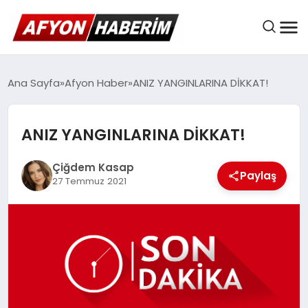
AFYON HABER
Ana Sayfa
Afyon Haber
ANIZ YANGINLARINA DİKKAT!
ANIZ YANGINLARINA DİKKAT!
GÜNDEM
Çiğdem Kasap
Paylaş
27 Temmuz 2021
BELEDIYELER
EKONOMI
DÜNYA