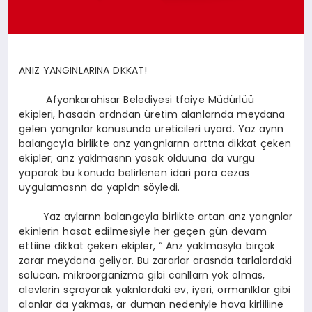
SPOR
ANIZ YANGINLARINA DKKAT!
MAGAZIN
Afyonkarahisar Belediyesi tfaiye Müdürlüü
ekipleri, hasadn ardndan üretim alanlarnda meydana
gelen yangnlar konusunda üreticileri uyard. Yaz aynn
SAĞLIK
balangcyla birlikte anz yangnlarnn arttna dikkat çeken
ekipler; anz yaklmasnn yasak olduuna da vurgu
yaparak bu konuda belirlenen idari para cezas
TEKNOLOJI
uygulamasnn da yapldn söyledi.
Yaz aylarnn balangcyla birlikte artan anz yangnlar
ekinlerin hasat edilmesiyle her geçen gün devam
ettiine dikkat çeken ekipler, “ Anz yaklmasyla birçok
zarar meydana geliyor. Bu zararlar arasnda tarlalardaki
solucan, mikroorganizma gibi canllarn yok olmas,
alevlerin sçrayarak yaknlardaki ev, iyeri, ormanlklar gibi
alanlar da yakmas, ar duman nedeniyle hava kirliliine