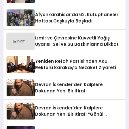
Afyonkarahisar’da 62. Kütüphaneler
Haftası Coşkuyla Başladı
izmir ve Çevresine Kuvvetli Yağış
Uyarısı: Sel ve Su Baskınlarına Dikkat
Yeniden Refah Partisi’nden AKÜ
Rektörü Karakaş’a Nezaket Ziyareti
Devran İskender’den Kalplere
Dokunan Yeni Bir İtiraf:
Devran İskender’den Kalplere
Dokunan Yeni Bir İtiraf: “Gönül
Meselesi”