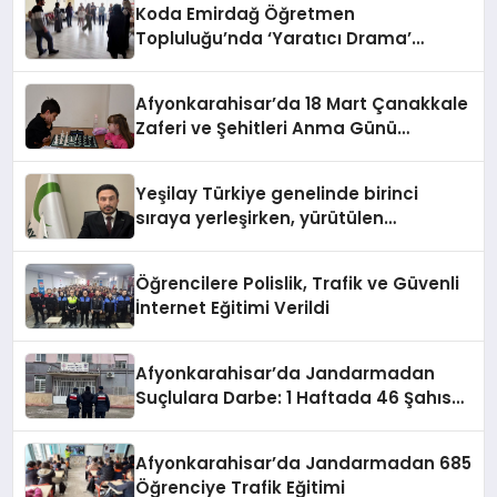
Koda Emirdağ Öğretmen
Topluluğu’nda ‘Yaratıcı Drama’
eğitimi gerçekleştirildi.
Afyonkarahisar’da 18 Mart Çanakkale
Zaferi ve Şehitleri Anma Günü
Satranç Turnuvası Sona Erdi
Yeşilay Türkiye genelinde birinci
sıraya yerleşirken, yürütülen
faaliyetlerle de Türkiye üçüncüsü
oldu.
Öğrencilere Polislik, Trafik ve Güvenli
İnternet Eğitimi Verildi
Afyonkarahisar’da Jandarmadan
Suçlulara Darbe: 1 Haftada 46 Şahıs
Yakalandı
Afyonkarahisar’da Jandarmadan 685
Öğrenciye Trafik Eğitimi