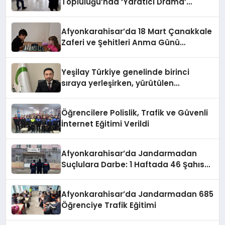
Topluluğu’nda ‘Yaratıcı Drama’
eğitimi gerçekleştirildi.
Afyonkarahisar’da 18 Mart Çanakkale
Zaferi ve Şehitleri Anma Günü
Satranç Turnuvası Sona Erdi
Yeşilay Türkiye genelinde birinci
sıraya yerleşirken, yürütülen
faaliyetlerle de Türkiye üçüncüsü
oldu.
Öğrencilere Polislik, Trafik ve Güvenli
İnternet Eğitimi Verildi
Afyonkarahisar’da Jandarmadan
Suçlulara Darbe: 1 Haftada 46 Şahıs
Yakalandı
Afyonkarahisar’da Jandarmadan 685
Öğrenciye Trafik Eğitimi