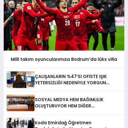
Milli takım oyuncularımıza Bodrum’da lüks villa
ÇALIŞANLARIN %47’Sİ OFİSTE IŞIK
YETERSİZLİĞİ NEDENİYLE YORGUN
HİSSEDİYOR
SOSYAL MEDYA HEM BAĞIMLILIK
OLUŞTURUYOR HEM DİĞER
BAĞIMLILIKLARA ZEMİN HAZIRLIYOR”
Koda Emirdağ Öğretmen