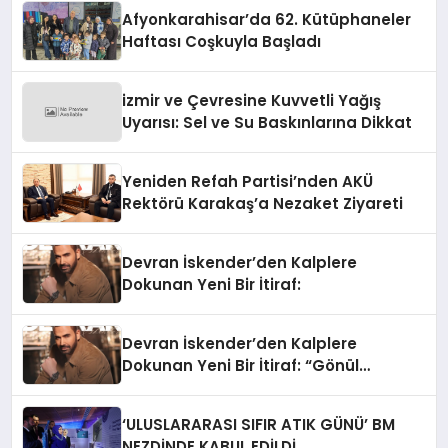
Afyonkarahisar’da 62. Kütüphaneler
Haftası Coşkuyla Başladı
izmir ve Çevresine Kuvvetli Yağış
Uyarısı: Sel ve Su Baskınlarına Dikkat
Yeniden Refah Partisi’nden AKÜ
Rektörü Karakaş’a Nezaket Ziyareti
Devran İskender’den Kalplere
Dokunan Yeni Bir İtiraf:
Devran İskender’den Kalplere
Dokunan Yeni Bir İtiraf: “Gönül
Meselesi”
‘ULUSLARARASI SIFIR ATIK GÜNÜ’ BM
NEZDİNDE KABUL EDİLDİ