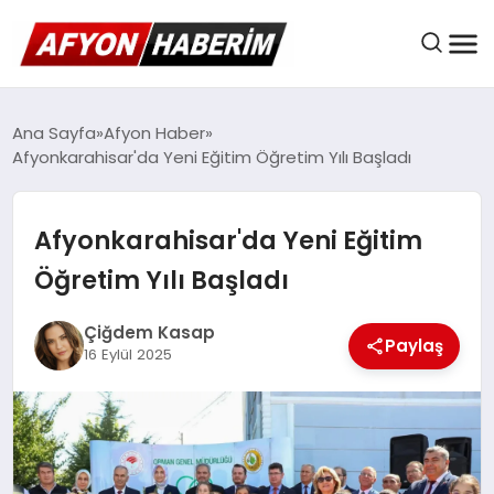
AFYON HABER
Ana Sayfa
Afyon Haber
Afyonkarahisar'da Yeni Eğitim Öğretim Yılı Başladı
GÜNDEM
Afyonkarahisar'da Yeni Eğitim
Öğretim Yılı Başladı
BELEDIYELER
Çiğdem Kasap
Paylaş
16 Eylül 2025
EKONOMI
DÜNYA