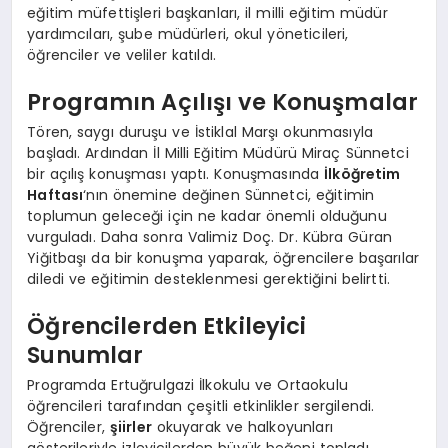
eğitim müfettişleri başkanları, il milli eğitim müdür
yardımcıları, şube müdürleri, okul yöneticileri,
öğrenciler ve veliler katıldı.
Programın Açılışı ve Konuşmalar
Tören, saygı duruşu ve İstiklal Marşı okunmasıyla
başladı. Ardından İl Milli Eğitim Müdürü Miraç Sünnetci
bir açılış konuşması yaptı. Konuşmasında
İlköğretim
Haftası
‘nın önemine değinen Sünnetci, eğitimin
toplumun geleceği için ne kadar önemli olduğunu
vurguladı. Daha sonra Valimiz Doç. Dr. Kübra Güran
Yiğitbaşı da bir konuşma yaparak, öğrencilere başarılar
diledi ve eğitimin desteklenmesi gerektiğini belirtti.
Öğrencilerden Etkileyici
Sunumlar
Programda Ertuğrulgazi İlkokulu ve Ortaokulu
öğrencileri tarafından çeşitli etkinlikler sergilendi.
Öğrenciler,
şiirler
okuyarak ve halkoyunları
gösterileriyle izleyicilerden büyük beğeni topladı.