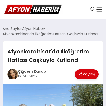
AFYON HABER
Ana Sayfa
Afyon Haber
Afyonkarahisar'da İlköğretim Haftası Coşkuyla Kutlandı
GÜNDEM
Afyonkarahisar'da İlköğretim
Haftası Coşkuyla Kutlandı
BELEDIYELER
Çiğdem Kasap
Paylaş
16 Eylül 2025
EKONOMI
DÜNYA