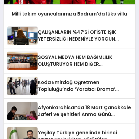
Milli takım oyuncularımıza Bodrum’da lüks villa
ÇALIŞANLARIN %47’Sİ OFİSTE IŞIK
YETERSİZLİĞİ NEDENİYLE YORGUN
HİSSEDİYOR
SOSYAL MEDYA HEM BAĞIMLILIK
OLUŞTURUYOR HEM DİĞER
BAĞIMLILIKLARA ZEMİN HAZIRLIYOR”
Koda Emirdağ Öğretmen
Topluluğu’nda ‘Yaratıcı Drama’
eğitimi gerçekleştirildi.
Afyonkarahisar’da 18 Mart Çanakkale
Zaferi ve Şehitleri Anma Günü
Satranç Turnuvası Sona Erdi
Yeşilay Türkiye genelinde birinci