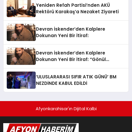
Yeniden Refah Partisi’nden AKÜ
Rektörü Karakaş’a Nezaket Ziyareti
Devran İskender’den Kalplere
Dokunan Yeni Bir İtiraf:
Devran İskender’den Kalplere
Dokunan Yeni Bir İtiraf: “Gönül
Meselesi”
‘ULUSLARARASI SIFIR ATIK GÜNÜ’ BM
NEZDİNDE KABUL EDİLDİ
Afyonkarahisar'ın Dijital Kalbi