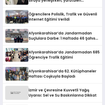
sıraya yerleşirken, yürütülen
faaliyetlerle de Türkiye üçüncüsü
oldu.
Öğrencilere Polislik, Trafik ve Güvenli
İnternet Eğitimi Verildi
Afyonkarahisar’da Jandarmadan
Suçlulara Darbe: 1 Haftada 46 Şahıs
Yakalandı
Afyonkarahisar’da Jandarmadan 685
Öğrenciye Trafik Eğitimi
Afyonkarahisar’da 62. Kütüphaneler
Haftası Coşkuyla Başladı
izmir ve Çevresine Kuvvetli Yağış
Uyarısı: Sel ve Su Baskınlarına Dikkat