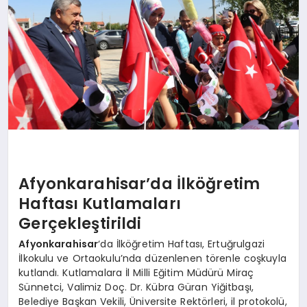
SPOR
MAGAZIN
SAĞLIK
Afyonkarahisar’da İlköğretim
TEKNOLOJI
Haftası Kutlamaları
Gerçekleştirildi
Afyonkarahisar
‘da İlköğretim Haftası, Ertuğrulgazi
İlkokulu ve Ortaokulu’nda düzenlenen törenle coşkuyla
kutlandı. Kutlamalara İl Milli Eğitim Müdürü Miraç
Sünnetci, Valimiz Doç. Dr. Kübra Güran Yiğitbaşı,
Belediye Başkan Vekili, Üniversite Rektörleri, il protokolü,