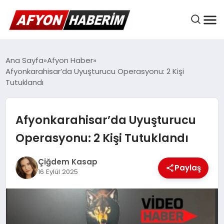
AFYON HABER
Ana Sayfa
Afyon Haber
Afyonkarahisar’da Uyuşturucu Operasyonu: 2 Kişi
Tutuklandı
GÜNDEM
Afyonkarahisar’da Uyuşturucu
BELEDIYELER
Operasyonu: 2 Kişi Tutuklandı
Çiğdem Kasap
Paylaş
EKONOMI
16 Eylül 2025
DÜNYA