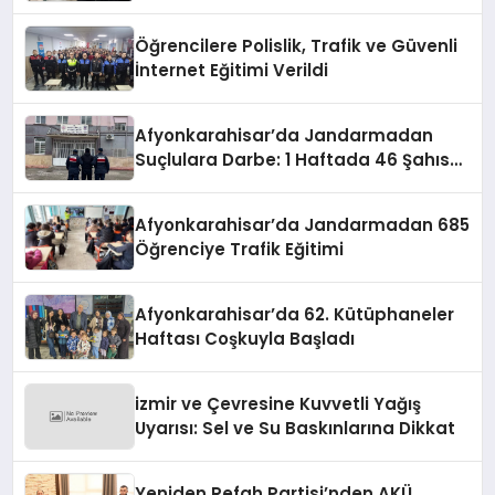
faaliyetlerle de Türkiye üçüncüsü
oldu.
Öğrencilere Polislik, Trafik ve Güvenli
İnternet Eğitimi Verildi
Afyonkarahisar’da Jandarmadan
Suçlulara Darbe: 1 Haftada 46 Şahıs
Yakalandı
Afyonkarahisar’da Jandarmadan 685
Öğrenciye Trafik Eğitimi
Afyonkarahisar’da 62. Kütüphaneler
Haftası Coşkuyla Başladı
izmir ve Çevresine Kuvvetli Yağış
Uyarısı: Sel ve Su Baskınlarına Dikkat
Yeniden Refah Partisi’nden AKÜ