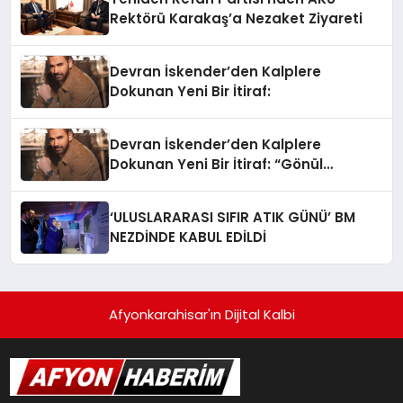
Rektörü Karakaş’a Nezaket Ziyareti
Devran İskender’den Kalplere
Dokunan Yeni Bir İtiraf:
Devran İskender’den Kalplere
Dokunan Yeni Bir İtiraf: “Gönül
Meselesi”
‘ULUSLARARASI SIFIR ATIK GÜNÜ’ BM
NEZDİNDE KABUL EDİLDİ
Afyonkarahisar'ın Dijital Kalbi