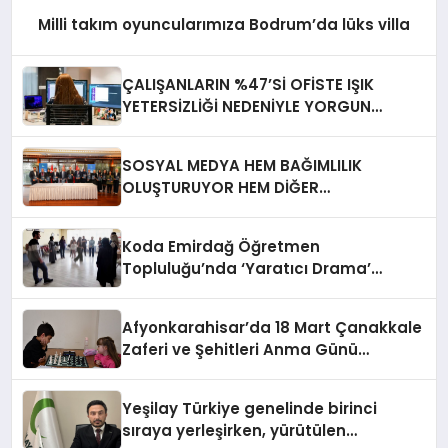
Milli takım oyuncularımıza Bodrum’da lüks villa
ÇALIŞANLARIN %47’Sİ OFİSTE IŞIK
YETERSİZLİĞİ NEDENİYLE YORGUN
HİSSEDİYOR
SOSYAL MEDYA HEM BAĞIMLILIK
OLUŞTURUYOR HEM DİĞER
BAĞIMLILIKLARA ZEMİN HAZIRLIYOR”
Koda Emirdağ Öğretmen
Topluluğu’nda ‘Yaratıcı Drama’
eğitimi gerçekleştirildi.
Afyonkarahisar’da 18 Mart Çanakkale
Zaferi ve Şehitleri Anma Günü
Satranç Turnuvası Sona Erdi
Yeşilay Türkiye genelinde birinci
sıraya yerleşirken, yürütülen