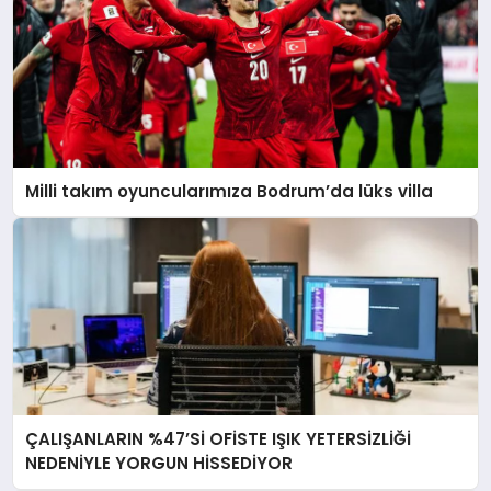
Milli takım oyuncularımıza Bodrum’da lüks villa
ÇALIŞANLARIN %47’Sİ OFİSTE IŞIK YETERSİZLİĞİ
NEDENİYLE YORGUN HİSSEDİYOR