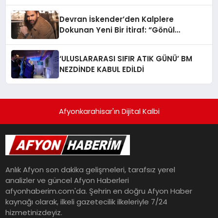
Devran İskender’den Kalplere
Dokunan Yeni Bir İtiraf: “Gönül
Meselesi”
‘ULUSLARARASI SIFIR ATIK GÜNÜ’ BM
NEZDİNDE KABUL EDİLDİ
Afyonkarahisar'ın Dijital Kalbi
Anlık Afyon son dakika gelişmeleri, tarafsız yerel
analizler ve güncel Afyon Haberleri
afyonhaberim.com'da. Şehrin en doğru Afyon Haber
kaynağı olarak, ilkeli gazetecilik ilkeleriyle 7/24
hizmetinizdeyiz.