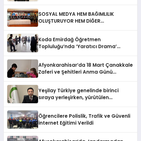
HİSSEDİYOR
SOSYAL MEDYA HEM BAĞIMLILIK
OLUŞTURUYOR HEM DİĞER
BAĞIMLILIKLARA ZEMİN HAZIRLIYOR”
Koda Emirdağ Öğretmen
Topluluğu’nda ‘Yaratıcı Drama’
eğitimi gerçekleştirildi.
Afyonkarahisar’da 18 Mart Çanakkale
Zaferi ve Şehitleri Anma Günü
Satranç Turnuvası Sona Erdi
Yeşilay Türkiye genelinde birinci
sıraya yerleşirken, yürütülen
faaliyetlerle de Türkiye üçüncüsü
oldu.
Öğrencilere Polislik, Trafik ve Güvenli
İnternet Eğitimi Verildi