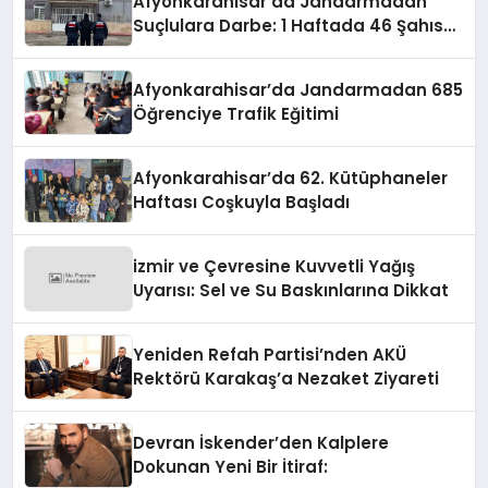
Afyonkarahisar’da Jandarmadan
Suçlulara Darbe: 1 Haftada 46 Şahıs
Yakalandı
Afyonkarahisar’da Jandarmadan 685
Öğrenciye Trafik Eğitimi
Afyonkarahisar’da 62. Kütüphaneler
Haftası Coşkuyla Başladı
izmir ve Çevresine Kuvvetli Yağış
Uyarısı: Sel ve Su Baskınlarına Dikkat
Yeniden Refah Partisi’nden AKÜ
Rektörü Karakaş’a Nezaket Ziyareti
Devran İskender’den Kalplere
Dokunan Yeni Bir İtiraf: