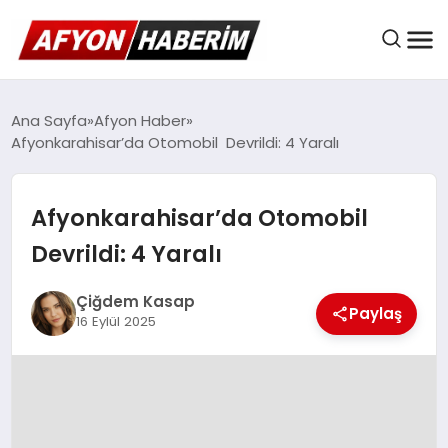
AFYON HABER
Ana Sayfa
Afyon Haber
Afyonkarahisar’da Otomobil Devrildi: 4 Yaralı
GÜNDEM
Afyonkarahisar’da Otomobil
Devrildi: 4 Yaralı
BELEDIYELER
Çiğdem Kasap
Paylaş
16 Eylül 2025
EKONOMI
DÜNYA