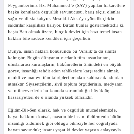
Peygamberimiz Hz. Muhammed’e (SAV) yapılan hakaretlere
başka konularda özgürlük savunucusu, barış elçisi olanlar
sağır ve dilsiz kalıyor. Mescid-i Aksa’ya yönelik çirkin
saldırılar karşılıksız kalıyor. Bütün bunlar göstermektedir ki,
başta Batı olmak üzere, birçok devlet için bazı temel insan
hakları bile sadece kendileri için geçerlidir.
Dünya, insan hakları konusunda bu ‘Aralık’ta da sınıfta
kalmıştır. Bugün dünyanın vicdanlı tüm insanlarının,
uluslararası kuruluşların, hükûmetlerin önündeki en büyük
görev, insanlığı tehdit eden tehlikelere karşı tedbir almak,
maddi ve manevi tüm tahripleri ortadan kaldıracak adımları
atmaktır. Siyasetçilerin, sivil toplum örgütlerinin, medyanın
ve münevverlerin bu konuda sorumluluğu büyüktür,
hassasiyetleri de o oranda yüksek olmalıdır.
Eğitim-Bir-Sen olarak, hak ve özgürlük mücadelemizde,
hayat hakkının kutsal, masum bir insanı öldürmenin bütün
insanlığı öldürmek gibi olduğu bilinciyle her coğrafyada
hayatı savunduk; insanı yaşat ki devlet yaşasın anlayışıyla