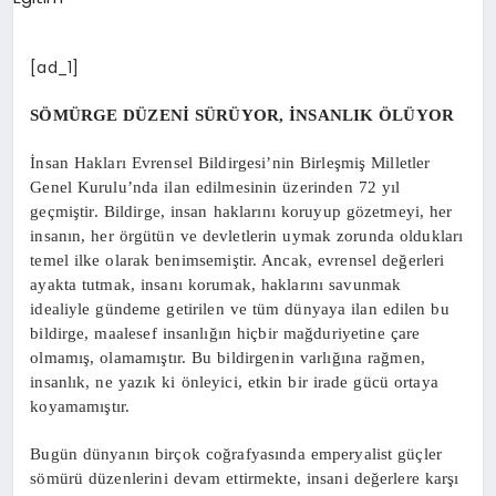
SPOR
[ad_1]
SÖMÜRGE DÜZENİ SÜRÜYOR, İNSANLIK ÖLÜYOR
MAGAZIN
İnsan Hakları Evrensel Bildirgesi’nin Birleşmiş Milletler
Genel Kurulu’nda ilan edilmesinin üzerinden 72 yıl
SAĞLIK
geçmiştir. Bildirge, insan haklarını koruyup gözetmeyi, her
insanın, her örgütün ve devletlerin uymak zorunda oldukları
temel ilke olarak benimsemiştir. Ancak, evrensel değerleri
ayakta tutmak, insanı korumak, haklarını savunmak
TEKNOLOJI
idealiyle gündeme getirilen ve tüm dünyaya ilan edilen bu
bildirge, maalesef insanlığın hiçbir mağduriyetine çare
olmamış, olamamıştır. Bu bildirgenin varlığına rağmen,
insanlık, ne yazık ki önleyici, etkin bir irade gücü ortaya
koyamamıştır.
Bugün dünyanın birçok coğrafyasında emperyalist güçler
sömürü düzenlerini devam ettirmekte, insani değerlere karşı