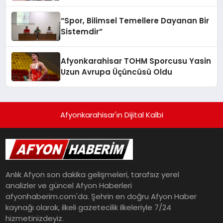
“Spor, Bilimsel Temellere Dayanan Bir
Sistemdir”
Afyonkarahisar TOHM Sporcusu Yasin
Uzun Avrupa Üçüncüsü Oldu
Afyonkarahisar'ın Dijital Kalbi
Anlık Afyon son dakika gelişmeleri, tarafsız yerel
analizler ve güncel Afyon Haberleri
afyonhaberim.com'da. Şehrin en doğru Afyon Haber
kaynağı olarak, ilkeli gazetecilik ilkeleriyle 7/24
hizmetinizdeyiz.