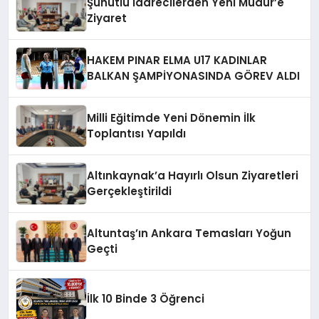
Şuhutlu İdarecilerden Yeni Müdür’e
Ziyaret
HAKEM PINAR ELMA U17 KADINLAR
BALKAN ŞAMPİYONASINDA GÖREV ALDI
Milli Eğitimde Yeni Dönemin İlk
Toplantısı Yapıldı
Altınkaynak’a Hayırlı Olsun Ziyaretleri
Gerçekleştirildi
Altuntaş’ın Ankara Temasları Yoğun
Geçti
İlk 10 Binde 3 Öğrenci