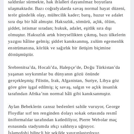
saldırılar sürmekte, hak ihlalleri dayanılmaz boyutlara
ulaşmaktadır. Bazı coğrafyalarda savaş normal hayat düzeni,
terör gündelik olay, mültecilik kader; barış, huzur ve adalet
sıra dışı bir hâl almıştır. Haksızlık, sömürü, açlık, ölüm,
şiddet, istismar sıradan; hukuk, adalet, eşitlik sıra dışı
olmuştur. Haksızlık artık bireysellikten çıkmış, bazı ülkelerin
yazgısı hâline gelmiş; şiddet kanıksanmış, zulüm egemenlik
enstrümanına, körlük ve sağırlık bir iletişim biçimine
dönüşmüştür.
Srebrenitsa’da, Hocalı’da, Halepçe’de, Doğu Türkistan’da
yaşanan soykırımlar bu dünyanın gözü önünde
gerçekleşmiş; Filistin, Irak, Afganistan, Suriye, Libya göz
göre göre işgal edilmiş; iç savaş, salgın ve açlık insanlık
tarafından Afrika’nın normal hâli gibi kanıksanmıştır.
Aylan Bebeklerin cansız bedenleri sahile vuruyor, George
Floydlar sırf ten renginden dolayı sokak ortasında resmî
üniformalılar tarafından katlediliyor, Pierre Webolar maç
esnasında stadyumda ırkçı saldırıya uğruyor.
İslamofobi bilinçli bir şekilde yaygınlaştırılıyor,