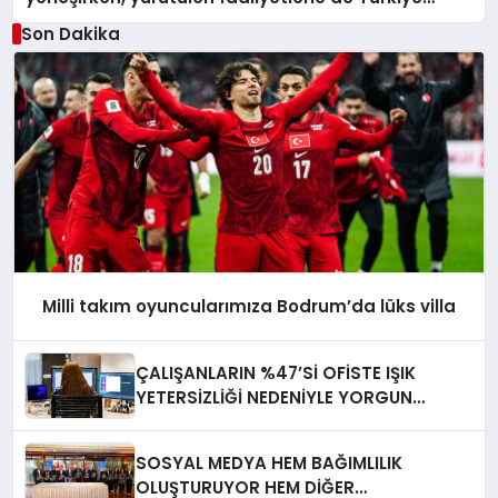
üçüncüsü oldu.
Son Dakika
Milli takım oyuncularımıza Bodrum’da lüks villa
ÇALIŞANLARIN %47’Sİ OFİSTE IŞIK
YETERSİZLİĞİ NEDENİYLE YORGUN
HİSSEDİYOR
SOSYAL MEDYA HEM BAĞIMLILIK
OLUŞTURUYOR HEM DİĞER