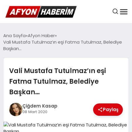
AFYON HABER
Ana Sayfa
Afyon Haber
Vali Mustafa Tutulmaz’ın eşi Fatma Tutulmaz, Belediye
Başkan…
GÜNDEM
Vali Mustafa Tutulmaz’ın eşi
BELEDIYELER
Fatma Tutulmaz, Belediye
Başkan…
EKONOMI
Çiğdem Kasap
Paylaş
08 Mart 2020
DÜNYA