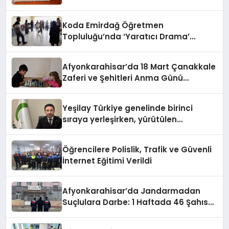
BAĞIMLILIKLARA ZEMİN HAZIRLIYOR”
Koda Emirdağ Öğretmen
Topluluğu’nda ‘Yaratıcı Drama’
eğitimi gerçekleştirildi.
Afyonkarahisar’da 18 Mart Çanakkale
Zaferi ve Şehitleri Anma Günü
Satranç Turnuvası Sona Erdi
Yeşilay Türkiye genelinde birinci
sıraya yerleşirken, yürütülen
faaliyetlerle de Türkiye üçüncüsü
oldu.
Öğrencilere Polislik, Trafik ve Güvenli
İnternet Eğitimi Verildi
Afyonkarahisar’da Jandarmadan
Suçlulara Darbe: 1 Haftada 46 Şahıs
Yakalandı