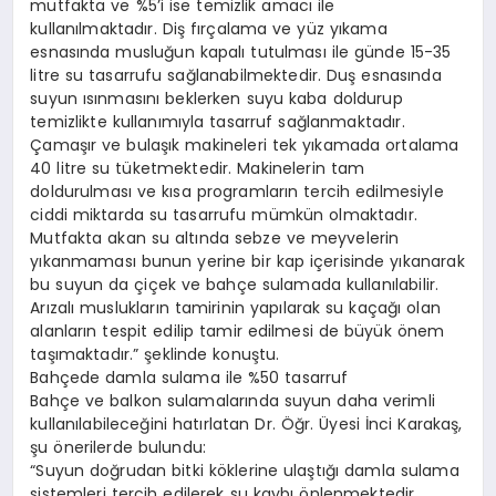
mutfakta ve %5’i ise temizlik amacı ile
kullanılmaktadır. Diş fırçalama ve yüz yıkama
esnasında musluğun kapalı tutulması ile günde 15-35
litre su tasarrufu sağlanabilmektedir. Duş esnasında
suyun ısınmasını beklerken suyu kaba doldurup
temizlikte kullanımıyla tasarruf sağlanmaktadır.
Çamaşır ve bulaşık makineleri tek yıkamada ortalama
40 litre su tüketmektedir. Makinelerin tam
doldurulması ve kısa programların tercih edilmesiyle
ciddi miktarda su tasarrufu mümkün olmaktadır.
Mutfakta akan su altında sebze ve meyvelerin
yıkanmaması bunun yerine bir kap içerisinde yıkanarak
bu suyun da çiçek ve bahçe sulamada kullanılabilir.
Arızalı muslukların tamirinin yapılarak su kaçağı olan
alanların tespit edilip tamir edilmesi de büyük önem
taşımaktadır.” şeklinde konuştu.
Bahçede damla sulama ile %50 tasarruf
Bahçe ve balkon sulamalarında suyun daha verimli
kullanılabileceğini hatırlatan Dr. Öğr. Üyesi İnci Karakaş,
şu önerilerde bulundu:
“Suyun doğrudan bitki köklerine ulaştığı damla sulama
sistemleri tercih edilerek su kaybı önlenmektedir.