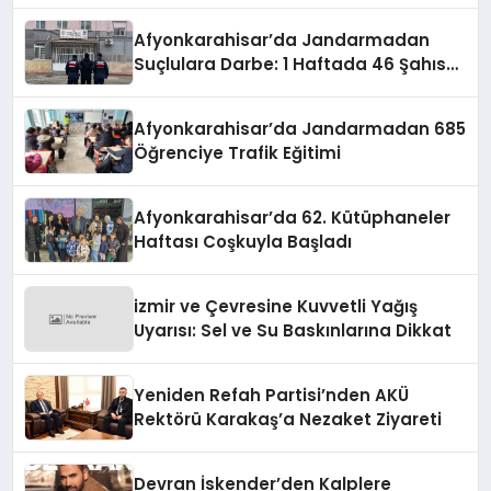
Afyonkarahisar’da Jandarmadan
Suçlulara Darbe: 1 Haftada 46 Şahıs
Yakalandı
Afyonkarahisar’da Jandarmadan 685
Öğrenciye Trafik Eğitimi
Afyonkarahisar’da 62. Kütüphaneler
Haftası Coşkuyla Başladı
izmir ve Çevresine Kuvvetli Yağış
Uyarısı: Sel ve Su Baskınlarına Dikkat
Yeniden Refah Partisi’nden AKÜ
Rektörü Karakaş’a Nezaket Ziyareti
Devran İskender’den Kalplere