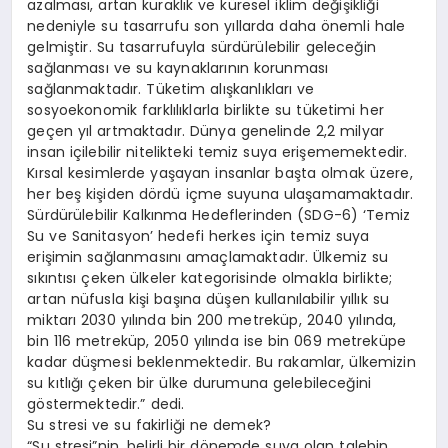
azalması, artan kuraklık ve küresel iklim değişikliği
nedeniyle su tasarrufu son yıllarda daha önemli hale
gelmiştir. Su tasarrufuyla sürdürülebilir geleceğin
sağlanması ve su kaynaklarının korunması
sağlanmaktadır. Tüketim alışkanlıkları ve
sosyoekonomik farklılıklarla birlikte su tüketimi her
geçen yıl artmaktadır. Dünya genelinde 2,2 milyar
insan içilebilir nitelikteki temiz suya erişememektedir.
Kırsal kesimlerde yaşayan insanlar başta olmak üzere,
her beş kişiden dördü içme suyuna ulaşamamaktadır.
Sürdürülebilir Kalkınma Hedeflerinden (SDG-6) ‘Temiz
Su ve Sanitasyon’ hedefi herkes için temiz suya
erişimin sağlanmasını amaçlamaktadır. Ülkemiz su
sıkıntısı çeken ülkeler kategorisinde olmakla birlikte;
artan nüfusla kişi başına düşen kullanılabilir yıllık su
miktarı 2030 yılında bin 200 metreküp, 2040 yılında,
bin 116 metreküp, 2050 yılında ise bin 069 metreküpe
kadar düşmesi beklenmektedir. Bu rakamlar, ülkemizin
su kıtlığı çeken bir ülke durumuna gelebileceğini
göstermektedir.” dedi.
Su stresi ve su fakirliği ne demek?
“Su stresi”nin, belirli bir dönemde suya olan talebin