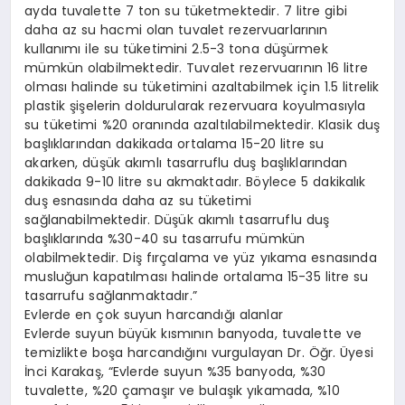
ayda tuvalette 7 ton su tüketmektedir. 7 litre gibi
daha az su hacmi olan tuvalet rezervuarlarının
kullanımı ile su tüketimini 2.5-3 tona düşürmek
mümkün olabilmektedir. Tuvalet rezervuarının 16 litre
olması halinde su tüketimini azaltabilmek için 1.5 litrelik
plastik şişelerin doldurularak rezervuara koyulmasıyla
su tüketimi %20 oranında azaltılabilmektedir. Klasik duş
başlıklarından dakikada ortalama 15-20 litre su
akarken, düşük akımlı tasarruflu duş başlıklarından
dakikada 9-10 litre su akmaktadır. Böylece 5 dakikalık
duş esnasında daha az su tüketimi
sağlanabilmektedir. Düşük akımlı tasarruflu duş
başlıklarında %30-40 su tasarrufu mümkün
olabilmektedir. Diş fırçalama ve yüz yıkama esnasında
musluğun kapatılması halinde ortalama 15-35 litre su
tasarrufu sağlanmaktadır.”
Evlerde en çok suyun harcandığı alanlar
Evlerde suyun büyük kısmının banyoda, tuvalette ve
temizlikte boşa harcandığını vurgulayan Dr. Öğr. Üyesi
İnci Karakaş, “Evlerde suyun %35 banyoda, %30
tuvalette, %20 çamaşır ve bulaşık yıkamada, %10