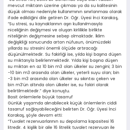
mevcut miktarın üzerine çıkması ya da su kalitesinin
düşük olması nedeniyle kullanımının sınırlanması olarak
ifade edildiğini dile getiren Dr. Öğr. Üyesi İnci Karakaş,
“Su stresi, su kaynaklarının aşırı kullanılmasıyla
niceliğinin değişmesi ve oluşan kirlilikle birlikte
niteliğinin değişmesine sebep olmaktadır. İklim
değişikliği sonucunda artan nüfusun, önümüzdeki
yıllarda su stresini önemli ölçüde artıracağı
düşünülmektedir. Su fakirliği ise, yılda kişi başına düşen
su miktarıyla belirlenmektedir. Yılda kişi başına düşen
su miktarı en az 10 bin m3 olan ülkeler su zengini; 3 bin
-10 bin m3 arasında olan ülkeler, yeterli suyu olan; bin
-3 bin m3 arasında olan ülkeler su sıkıntısı çeken ve
bin m3’ün altında olan ülkeler ise, su fakiri olarak
belirtilmektedir.” diye konuştu.
Basit önlemlerle büyük tasarruf
Günlük yaşamda alınabilecek küçük önlemlerin ciddi
tasarruf sağlayabileceğini belirten Dr. Öğr. Üyesi İnci
Karakaş, şöyle devam etti:
“Tuvalet rezervuarlarının su depolama kapasitesi 16
litredir. 4 kişilik bir aile 16 litrelik tuvalet rezervuarı ile