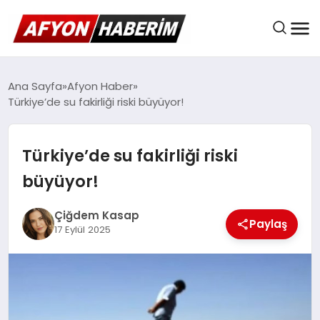
AFYON HABER
Ana Sayfa
Afyon Haber
Türkiye’de su fakirliği riski büyüyor!
GÜNDEM
Türkiye’de su fakirliği riski
büyüyor!
BELEDIYELER
Çiğdem Kasap
Paylaş
17 Eylül 2025
EKONOMI
DÜNYA