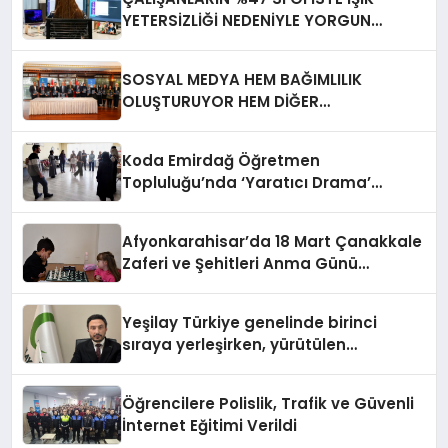
YETERSİZLİĞİ NEDENİYLE YORGUN
HİSSEDİYOR
SOSYAL MEDYA HEM BAĞIMLILIK
OLUŞTURUYOR HEM DİĞER
BAĞIMLILIKLARA ZEMİN HAZIRLIYOR”
Koda Emirdağ Öğretmen
Topluluğu’nda ‘Yaratıcı Drama’
eğitimi gerçekleştirildi.
Afyonkarahisar’da 18 Mart Çanakkale
Zaferi ve Şehitleri Anma Günü
Satranç Turnuvası Sona Erdi
Yeşilay Türkiye genelinde birinci
sıraya yerleşirken, yürütülen
faaliyetlerle de Türkiye üçüncüsü
oldu.
Öğrencilere Polislik, Trafik ve Güvenli
İnternet Eğitimi Verildi