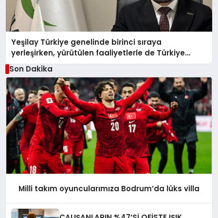
Yeşilay Türkiye genelinde birinci sıraya
yerleşirken, yürütülen faaliyetlerle de Türkiye
üçüncüsü oldu.
Son Dakika
Milli takım oyuncularımıza Bodrum’da lüks villa
ÇALIŞANLARIN %47’Sİ OFİSTE IŞIK