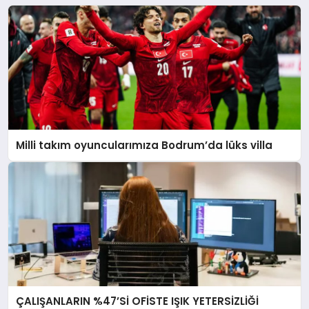
Milli takım oyuncularımıza Bodrum’da lüks villa
ÇALIŞANLARIN %47’Sİ OFİSTE IŞIK YETERSİZLİĞİ