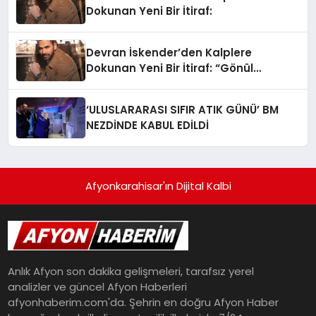
Dokunan Yeni Bir İtiraf:
Devran İskender’den Kalplere
Dokunan Yeni Bir İtiraf: “Gönül
Meselesi”
‘ULUSLARARASI SIFIR ATIK GÜNÜ’ BM
NEZDİNDE KABUL EDİLDİ
Afyonkarahisar'ın Dijital Kalbi
Anlık Afyon son dakika gelişmeleri, tarafsız yerel
analizler ve güncel Afyon Haberleri
afyonhaberim.com'da. Şehrin en doğru Afyon Haber