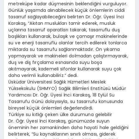
metreküpe kadar düşmesinin beklendiğini vurguluyor.
Günlük yaşamda alınabilecek küçük önlemlerin ciddi
tasarruf sağlayabileceğini belirten Dr. Öğr. Üyesi İnci
Karakaş, “Akıtan muslukları tamir ederek, musluk
uçlarına tasarruf aparatları takarak, tasarruflu duş
başlıkları kullanarak, bulaşık ve çamaşır makinelerinde
su ve enerji tasarruflu olanlar tercih edilerek tonlarca
miktarda su tasarrufu sağlanmaktadır. Ön yıkama
yapmayarak ve makineleri dolmadan çalıştırmayarak,
duş ve diş fırçalama esnasında suyu boşa
akıtmayarak, kademeli sifonlar kullanarak suyu çok
daha verimli kullanabiliriz.” dedi.
Üsküdar Üniversitesi Sağlık Hizmetleri Meslek
Yüksekokulu (SHMYO) Sağlık Bilimleri Enstitüsü Müdür
Yardımcısı Dr. Öğr. Üyesi İnci Karakaş, 18 Eylül Su
Tasarrufu Günü dolayısıyla, su tasarrufu konusunda
bireysel küçük önlemleri değerlendirdi.
Türkiye su kıtlığı çeken ülke durumuna gelebilir
Dr. Öğr. Üyesi İnci Karakaş, günümüzde suyun
öneminin her zamankinden daha hayati hale geldiğini
belirterek, “Su kaynaklarının sınırlı olması, giderek