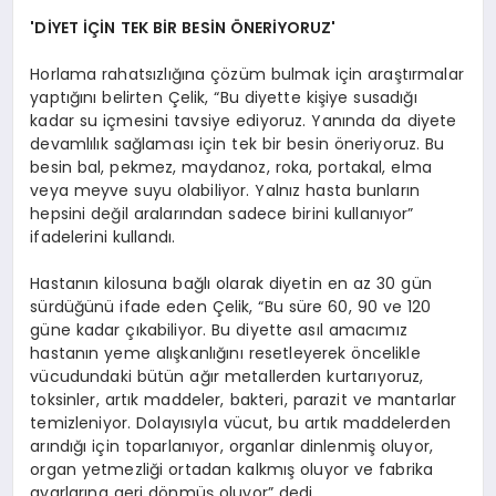
'DİYET İÇİN TEK BİR BESİN ÖNERİYORUZ'
Horlama rahatsızlığına çözüm bulmak için araştırmalar
yaptığını belirten Çelik, “Bu diyette kişiye susadığı
kadar su içmesini tavsiye ediyoruz. Yanında da diyete
devamlılık sağlaması için tek bir besin öneriyoruz. Bu
besin bal, pekmez, maydanoz, roka, portakal, elma
veya meyve suyu olabiliyor. Yalnız hasta bunların
hepsini değil aralarından sadece birini kullanıyor”
ifadelerini kullandı.
Hastanın kilosuna bağlı olarak diyetin en az 30 gün
sürdüğünü ifade eden Çelik, “Bu süre 60, 90 ve 120
güne kadar çıkabiliyor. Bu diyette asıl amacımız
hastanın yeme alışkanlığını resetleyerek öncelikle
vücudundaki bütün ağır metallerden kurtarıyoruz,
toksinler, artık maddeler, bakteri, parazit ve mantarlar
temizleniyor. Dolayısıyla vücut, bu artık maddelerden
arındığı için toparlanıyor, organlar dinlenmiş oluyor,
organ yetmezliği ortadan kalkmış oluyor ve fabrika
ayarlarına geri dönmüş oluyor” dedi.