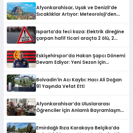
Afyonkarahisar, Uşak ve Denizli’de
Sıcaklıklar Artıyor: Meteoroloji’den
Yeni Hava Durumu Raporu
Isparta’da feci kaza: Elektrik direğine
çarpan hafif ticari araçta 2 ölü, 2
yaralı
Eskişehirspor’da Hakan Şapcı Dönemi
Devam Ediyor: Yeni Sezon İçin
Anlaşma Sağlandı
Bolvadin’in Acı Kaybı: Hacı Ali Doğan
91 Yaşında Vefat Etti
Afyonkarahisar’da Uluslararası
Öğrenciler İçin Anlamlı Bayramlaşma
Etkinliği
Emirdağlı Rıza Karakaya Belçika’da