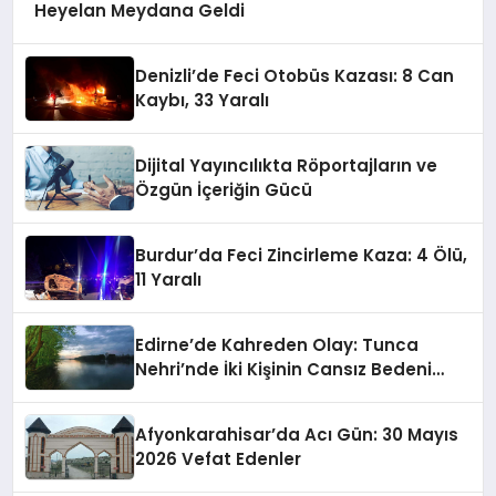
Heyelan Meydana Geldi
Denizli’de Feci Otobüs Kazası: 8 Can
Kaybı, 33 Yaralı
Dijital Yayıncılıkta Röportajların ve
Özgün İçeriğin Gücü
Burdur’da Feci Zincirleme Kaza: 4 Ölü,
11 Yaralı
Edirne’de Kahreden Olay: Tunca
Nehri’nde İki Kişinin Cansız Bedeni
Bulundu
Afyonkarahisar’da Acı Gün: 30 Mayıs
2026 Vefat Edenler