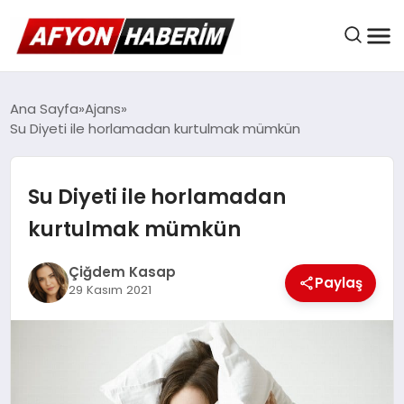
AFYON HABER
Ana Sayfa
Ajans
Su Diyeti ile horlamadan kurtulmak mümkün
GÜNDEM
Su Diyeti ile horlamadan
kurtulmak mümkün
BELEDIYELER
Çiğdem Kasap
Paylaş
29 Kasım 2021
EKONOMI
DÜNYA