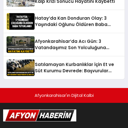
Kalp Krizi Sonucu Hayatını Kaybetti
Hatay’da Kan Donduran Olay: 3
Yaşındaki Oğlunu Öldüren Baba
Tutuklandı
Afyonkarahisar’da Acı Gün: 3
Vatandaşımız Son Yolculuğuna
Uğurlanıyor
Satılamayan Kurbanlıklar İçin Et ve
Süt Kurumu Devrede: Başvurular
Başlıyor
Afyonkarahisar'ın Dijital Kalbi