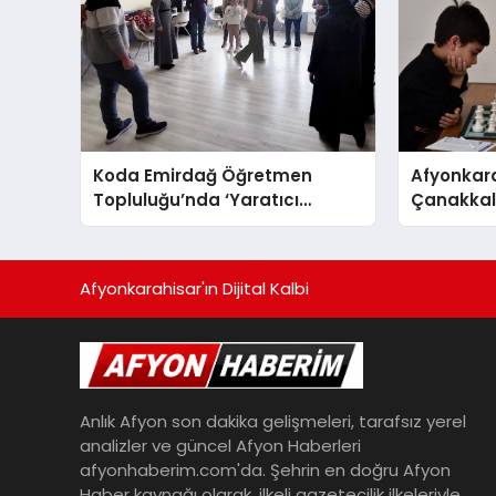
Koda Emirdağ Öğretmen
Afyonkara
Topluluğu’nda ‘Yaratıcı
Çanakkale
Drama’ eğitimi gerçekleştirildi.
Anma Gü
Turnuvası
Afyonkarahisar'ın Dijital Kalbi
Anlık Afyon son dakika gelişmeleri, tarafsız yerel
analizler ve güncel Afyon Haberleri
afyonhaberim.com'da. Şehrin en doğru Afyon
Haber kaynağı olarak, ilkeli gazetecilik ilkeleriyle