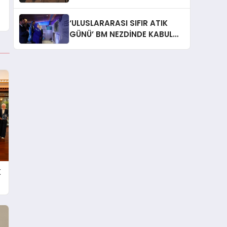
İtiraf: “Gönül Meselesi”
‘ULUSLARARASI SIFIR ATIK
GÜNÜ’ BM NEZDİNDE KABUL
EDİLDİ
K