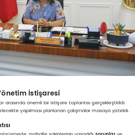
önetim İstişaresi
r arasında önemli bir istişare toplantısı gerçekleştirildi.
elecekte yapılması planlanan çalışmalar masaya yatırıldı.
tısı
n görüşmede, mahalle sakinlerinin yaşadığı
sorunlar
ve