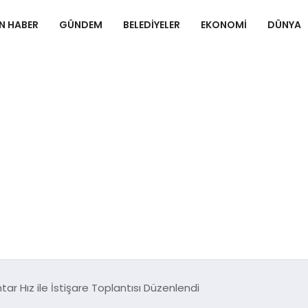
N HABER
GÜNDEM
BELEDIYELER
EKONOMI
DÜNYA
ar Hız ile İstişare Toplantısı Düzenlendi