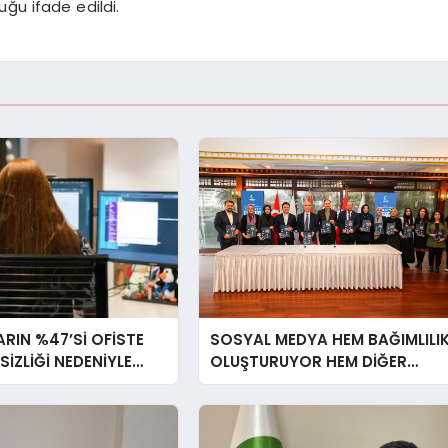
uğu ifade edildi.
RIN %47’Sİ OFİSTE
SOSYAL MEDYA HEM BAĞIMLILI
RSİZLİĞİ NEDENİYLE
OLUŞTURUYOR HEM DİĞER
İSSEDİYOR
BAĞIMLILIKLARA ZEMİN
HAZIRLIYOR”