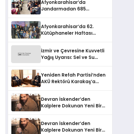
Afyonkarahisar’da
Jandarmadan 685
Öğrenciye Trafik Eğitimi
Afyonkarahisar’da 62.
Kütüphaneler Haftası
Coşkuyla Başladı
izmir ve Çevresine Kuvvetli
Yağış Uyarısı: Sel ve Su
Baskınlarına Dikkat
Yeniden Refah Partisi’nden
AKÜ Rektörü Karakaş’a
Nezaket Ziyareti
Devran İskender’den
Kalplere Dokunan Yeni Bir
İtiraf:
Devran İskender’den
Kalplere Dokunan Yeni Bir