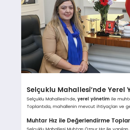
Selçuklu Mahallesi’nde Yerel Y
Selçuklu Mahallesi’nde,
yerel yönetim
ile muhta
Toplantıda, mahallenin mevcut ihtiyaçları ve g
Muhtar Hız ile Değerlendirme Toplan
Selçuklu Mahallesi Muhtarı Öznur Hız ile yapıla