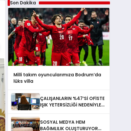
Son Dakika
Milli takım oyuncularımıza Bodrum’da
lüks villa
ÇALIŞANLARIN %47’Sİ OFİSTE
IŞIK YETERSİZLİĞİ NEDENİYLE
YORGUN HİSSEDİYOR
SOSYAL MEDYA HEM
BAĞIMLILIK OLUŞTURUYOR