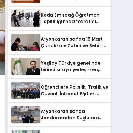
HEM DİĞER BAĞIMLILIKLARA
ZEMİN HAZIRLIYOR”
Koda Emirdağ Öğretmen
Topluluğu’nda ‘Yaratıcı
Drama’ eğitimi
gerçekleştirildi.
Afyonkarahisar’da 18 Mart
Çanakkale Zaferi ve Şehitleri
Anma Günü Satranç
Turnuvası Sona Erdi
Yeşilay Türkiye genelinde
birinci sıraya yerleşirken,
yürütülen faaliyetlerle de
Türkiye üçüncüsü oldu.
Öğrencilere Polislik, Trafik ve
Güvenli İnternet Eğitimi
Verildi
Afyonkarahisar’da
Jandarmadan Suçlulara
Darbe: 1 Haftada 46 Şahıs
Yakalandı