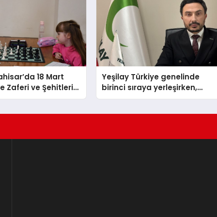
hisar’da 18 Mart
Yeşilay Türkiye genelinde
 Zaferi ve Şehitleri
birinci sıraya yerleşirken,
nü Satranç
yürütülen faaliyetlerle de
 Sona Erdi
Türkiye üçüncüsü oldu.