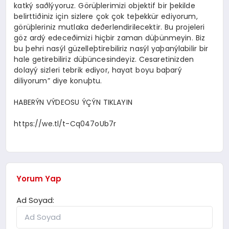
katký saðlýyoruz. Görüþlerimizi objektif bir þekilde
belirttiðiniz için sizlere çok çok teþekkür ediyorum,
görüþleriniz mutlaka deðerlendirilecektir. Bu projeleri
göz ardý edeceðimizi hiçbir zaman düþünmeyin. Biz
bu þehri nasýl güzelleþtirebiliriz nasýl yaþanýlabilir bir
hale getirebiliriz düþüncesindeyiz. Cesaretinizden
dolayý sizleri tebrik ediyor, hayat boyu baþarý
diliyorum” diye konuþtu.
HABERÝN VÝDEOSU ÝÇÝN TIKLAYIN
https://we.tl/t-Cq047oUb7r
Yorum Yap
Ad Soyad: