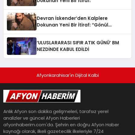
Dokunan Yeni Bir İtiraf:
Devran İskender’den Kalplere
Dokunan Yeni Bir İtiraf: “Gönül
Meselesi”
‘ULUSLARARASI SIFIR ATIK GÜNÜ’ BM
NEZDİNDE KABUL EDİLDİ
Afyonkarahisar'ın Dijital Kalbi
Anlık Afyon son dakika gelişmeleri, tarafsız yerel
analizler ve güncel Afyon Haberleri
afyonhaberim.com'da. Şehrin en doğru Afyon Haber
kaynağı olarak, ilkeli gazetecilik ilkeleriyle 7/24