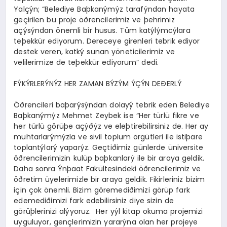
Yalçýn; “Belediye Baþkanýmýz tarafýndan hayata
geçirilen bu proje öðrencilerimiz ve þehrimiz
açýsýndan önemli bir husus. Tüm katýlýmcýlara
teþekkür ediyorum. Dereceye girenleri tebrik ediyor
destek veren, katký sunan yöneticilerimiz ve
velilerimize de teþekkür ediyorum” dedi.
FÝKÝRLERÝNÝZ HER ZAMAN BÝZÝM ÝÇÝN DEÐERLÝ
Öðrencileri baþarýsýndan dolayý tebrik eden Belediye
Baþkanýmýz Mehmet Zeybek ise “Her türlü fikre ve
her türlü görüþe açýðýz ve eleþtirebilirsiniz de. Her ay
muhtarlarýmýzla ve sivil toplum örgütleri ile istiþare
toplantýlarý yaparýz. Geçtiðimiz günlerde üniversite
öðrencilerimizin kulüp baþkanlarý ile bir araya geldik.
Daha sonra Ýnþaat Fakültesindeki öðrencilerimiz ve
öðretim üyelerimizle bir araya geldik. Fikirleriniz bizim
için çok önemli. Bizim göremediðimizi görüp fark
edemediðimizi fark edebilirsiniz diye sizin de
görüþlerinizi alýyoruz. Her yýl kitap okuma projemizi
uyguluyor, gençlerimizin yararýna olan her projeye