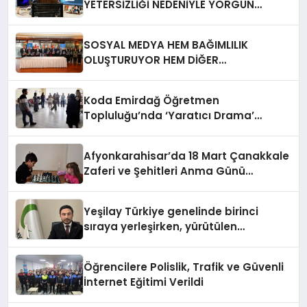
YETERSİZLİĞİ NEDENİYLE YORGUN
HİSSEDİYOR
SOSYAL MEDYA HEM BAĞIMLILIK
OLUŞTURUYOR HEM DİĞER
BAĞIMLILIKLARA ZEMİN HAZIRLIYOR”
Koda Emirdağ Öğretmen
Topluluğu’nda ‘Yaratıcı Drama’
eğitimi gerçekleştirildi.
Afyonkarahisar’da 18 Mart Çanakkale
Zaferi ve Şehitleri Anma Günü
Satranç Turnuvası Sona Erdi
Yeşilay Türkiye genelinde birinci
sıraya yerleşirken, yürütülen
faaliyetlerle de Türkiye üçüncüsü
oldu.
Öğrencilere Polislik, Trafik ve Güvenli
İnternet Eğitimi Verildi