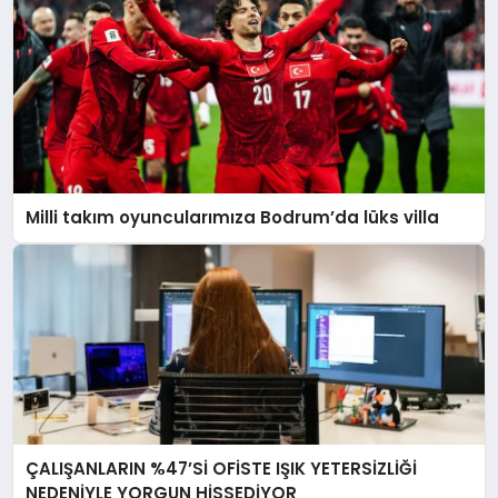
Milli takım oyuncularımıza Bodrum’da lüks villa
ÇALIŞANLARIN %47’Sİ OFİSTE IŞIK YETERSİZLİĞİ
NEDENİYLE YORGUN HİSSEDİYOR