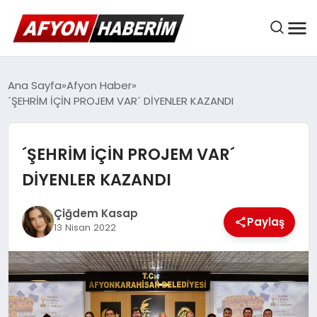
AFYON HABER
Ana Sayfa
Afyon Haber
´ŞEHRİM İÇİN PROJEM VAR´ DİYENLER KAZANDI
GÜNDEM
´ŞEHRİM İÇİN PROJEM VAR´
DİYENLER KAZANDI
BELEDIYELER
Çiğdem Kasap
Paylaş
13 Nisan 2022
EKONOMI
DÜNYA