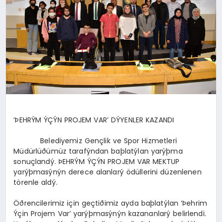
SPOR
MAGAZIN
SAĞLIK
‘ÞEHRÝM ÝÇÝN PROJEM VAR’ DÝYENLER KAZANDI
TEKNOLOJI
Belediyemiz Gençlik ve Spor Hizmetleri
Müdürlüðümüz tarafýndan baþlatýlan yarýþma
sonuçlandý. ÞEHRÝM ÝÇÝN PROJEM VAR MEKTUP
yarýþmasýnýn derece alanlarý ödüllerini düzenlenen
törenle aldý.
Öðrencilerimiz için geçtiðimiz ayda baþlatýlan ‘Þehrim
Ýçin Projem Var’ yarýþmasýnýn kazananlarý belirlendi.