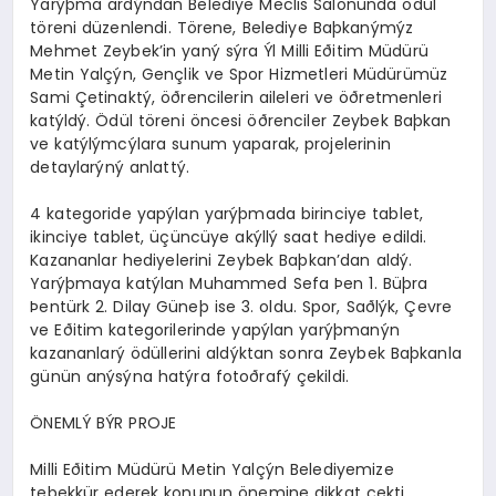
Yarýþma ardýndan Belediye Meclis Salonunda ödül
töreni düzenlendi. Törene, Belediye Baþkanýmýz
Mehmet Zeybek’in yaný sýra Ýl Milli Eðitim Müdürü
Metin Yalçýn, Gençlik ve Spor Hizmetleri Müdürümüz
Sami Çetinaktý, öðrencilerin aileleri ve öðretmenleri
katýldý. Ödül töreni öncesi öðrenciler Zeybek Baþkan
ve katýlýmcýlara sunum yaparak, projelerinin
detaylarýný anlattý.
4 kategoride yapýlan yarýþmada birinciye tablet,
ikinciye tablet, üçüncüye akýllý saat hediye edildi.
Kazananlar hediyelerini Zeybek Baþkan’dan aldý.
Yarýþmaya katýlan Muhammed Sefa Þen 1. Büþra
Þentürk 2. Dilay Güneþ ise 3. oldu. Spor, Saðlýk, Çevre
ve Eðitim kategorilerinde yapýlan yarýþmanýn
kazananlarý ödüllerini aldýktan sonra Zeybek Baþkanla
günün anýsýna hatýra fotoðrafý çekildi.
ÖNEMLÝ BÝR PROJE
Milli Eðitim Müdürü Metin Yalçýn Belediyemize
teþekkür ederek konunun önemine dikkat çekti.