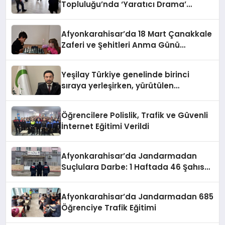
Topluluğu’nda ‘Yaratıcı Drama’
eğitimi gerçekleştirildi.
Afyonkarahisar’da 18 Mart Çanakkale
Zaferi ve Şehitleri Anma Günü
Satranç Turnuvası Sona Erdi
Yeşilay Türkiye genelinde birinci
sıraya yerleşirken, yürütülen
faaliyetlerle de Türkiye üçüncüsü
oldu.
Öğrencilere Polislik, Trafik ve Güvenli
İnternet Eğitimi Verildi
Afyonkarahisar’da Jandarmadan
Suçlulara Darbe: 1 Haftada 46 Şahıs
Yakalandı
Afyonkarahisar’da Jandarmadan 685
Öğrenciye Trafik Eğitimi