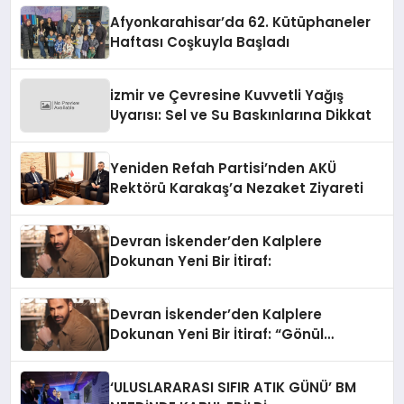
Afyonkarahisar’da 62. Kütüphaneler
Haftası Coşkuyla Başladı
izmir ve Çevresine Kuvvetli Yağış
Uyarısı: Sel ve Su Baskınlarına Dikkat
Yeniden Refah Partisi’nden AKÜ
Rektörü Karakaş’a Nezaket Ziyareti
Devran İskender’den Kalplere
Dokunan Yeni Bir İtiraf:
Devran İskender’den Kalplere
Dokunan Yeni Bir İtiraf: “Gönül
Meselesi”
‘ULUSLARARASI SIFIR ATIK GÜNÜ’ BM