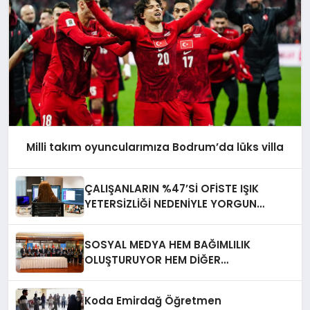
Milli takım oyuncularımıza Bodrum’da lüks villa
ÇALIŞANLARIN %47’Sİ OFİSTE IŞIK
YETERSİZLİĞİ NEDENİYLE YORGUN
HİSSEDİYOR
SOSYAL MEDYA HEM BAĞIMLILIK
OLUŞTURUYOR HEM DİĞER
BAĞIMLILIKLARA ZEMİN HAZIRLIYOR”
Koda Emirdağ Öğretmen