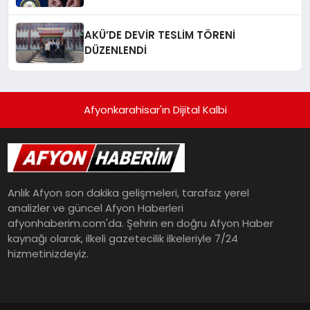
AKÜ’DE DEVİR TESLİM TÖRENİ
DÜZENLENDİ
Afyonkarahisar'ın Dijital Kalbi
Anlık Afyon son dakika gelişmeleri, tarafsız yerel
analizler ve güncel Afyon Haberleri
afyonhaberim.com'da. Şehrin en doğru Afyon Haber
kaynağı olarak, ilkeli gazetecilik ilkeleriyle 7/24
hizmetinizdeyiz.