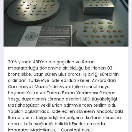
SPOR
MAGAZIN
SAĞLIK
2015 yılında ABD’de ele geçirilen ve Roma
İmparatorluğu dönemine ait olduğu belirlenen 83
bronz sikke, uzun süren uluslararası iş birliği sürecinin
TEKNOLOJI
ardından Türkiye’ye iade edildi. Sikkeler, Ankara’daki
Cumhuriyet Müzesi’nde ziyaretçilere sunulmaya
başlandı.Kültür ve Turizm Bakan Yardımcısı Gökhan
Yazgı, düzenlenen törende eserleri ABD Büyükelçiliği
Maslahatgüzar Vekili Brian Stimmler’den teslim aldı.
Yapılan açıklamada, iade edilen sikkelerin Anadolu’daki
Roma izlerini belgelediği ve bölgenin kültürel mirasına
önemli katkı sağladığı belirtildi.Eserler arasında
İmparator Maximianus, I. Constantinus, II.