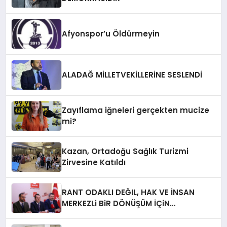
Afyonspor’u Öldürmeyin
ALADAĞ MİLLETVEKİLLERİNE SESLENDİ
Zayıflama iğneleri gerçekten mucize
mi?
Kazan, Ortadoğu Sağlık Turizmi
Zirvesine Katıldı
RANT ODAKLI DEĞIL, HAK VE İNSAN
MERKEZLi BiR DÖNÜŞÜM İÇiN
AFYONKARAHiSAR’IN YANINDAYIZ!