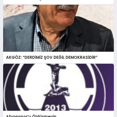
AKGÖZ: “DERDİMİZ ŞOV DEĞİL DEMOKRASİDİR”
Afyonspor’u Öldürmeyin