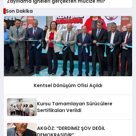
Zayıflama iğneleri gerçekten mucize mi?
Son Dakika
Kentsel Dönüşüm Ofisi Açıldı
Kursu Tamamlayan Sürücülere
Sertifikaları Verildi
AKGÖZ: “DERDİMİZ ŞOV DEĞİL
DEMOKRASİDİR”