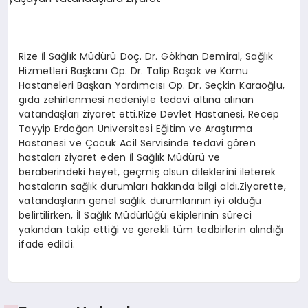
SPOR
Rize İl Sağlık Müdürü Doç. Dr. Gökhan Demiral, Sağlık
Hizmetleri Başkanı Op. Dr. Talip Başak ve Kamu
MAGAZIN
Hastaneleri Başkan Yardımcısı Op. Dr. Seçkin Karaoğlu,
gıda zehirlenmesi nedeniyle tedavi altına alınan
vatandaşları ziyaret etti.Rize Devlet Hastanesi, Recep
Tayyip Erdoğan Üniversitesi Eğitim ve Araştırma
SAĞLIK
Hastanesi ve Çocuk Acil Servisinde tedavi gören
hastaları ziyaret eden İl Sağlık Müdürü ve
beraberindeki heyet, geçmiş olsun dileklerini ileterek
TEKNOLOJI
hastaların sağlık durumları hakkında bilgi aldı.Ziyarette,
vatandaşların genel sağlık durumlarının iyi olduğu
belirtilirken, İl Sağlık Müdürlüğü ekiplerinin süreci
yakından takip ettiği ve gerekli tüm tedbirlerin alındığı
ifade edildi.