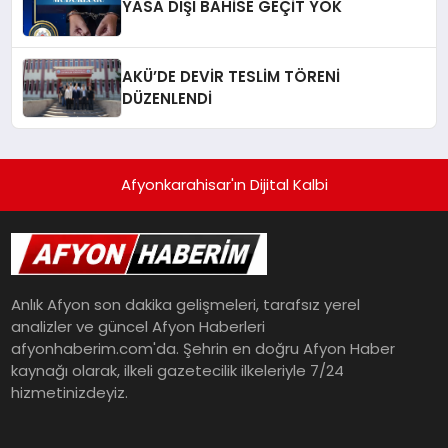
YASA DIŞI BAHİSE GEÇİT YOK
AKÜ’DE DEVİR TESLİM TÖRENİ
DÜZENLENDİ
Afyonkarahisar'ın Dijital Kalbi
Anlık Afyon son dakika gelişmeleri, tarafsız yerel
analizler ve güncel Afyon Haberleri
afyonhaberim.com'da. Şehrin en doğru Afyon Haber
kaynağı olarak, ilkeli gazetecilik ilkeleriyle 7/24
hizmetinizdeyiz.