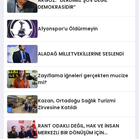
AKGÖZ: “DERDİMİZ ŞOV DEĞİL
DEMOKRASİDİR”
Afyonspor’u Öldürmeyin
ALADAĞ MİLLETVEKİLLERİNE SESLENDİ
Zayıflama iğneleri gerçekten mucize
mi?
Kazan, Ortadoğu Sağlık Turizmi
Zirvesine Katıldı
RANT ODAKLI DEĞIL, HAK VE İNSAN
MERKEZLi BiR DÖNÜŞÜM İÇiN