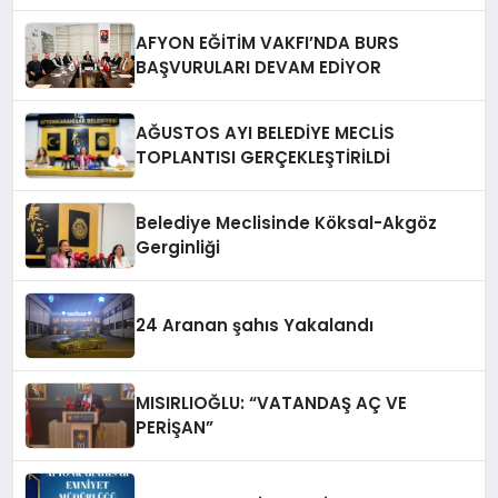
AFYONKARAHiSAR’IN YANINDAYIZ!
AFYON EĞİTİM VAKFI’NDA BURS
BAŞVURULARI DEVAM EDİYOR
AĞUSTOS AYI BELEDİYE MECLİS
TOPLANTISI GERÇEKLEŞTİRİLDİ
Belediye Meclisinde Köksal-Akgöz
Gerginliği
24 Aranan şahıs Yakalandı
MISIRLIOĞLU: “VATANDAŞ AÇ VE
PERİŞAN”