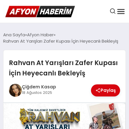
AFYON HABER
Ana Sayfa
Afyon Haber
Rahvan At Yarışları Zafer Kupası İçin Heyecanlı Bekleyiş
GÜNDEM
Rahvan At Yarışları Zafer Kupası
İçin Heyecanlı Bekleyiş
BELEDIYELER
Çiğdem Kasap
Paylaş
18 Ağustos 2025
EKONOMI
DÜNYA