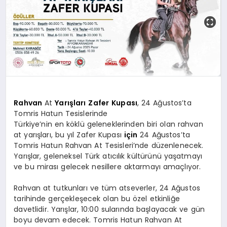
SPOR
MAGAZIN
SAĞLIK
Rahvan
At
Yarışları
Zafer
Kupası
, 24 Ağustos’ta
Tomris Hatun Tesislerinde
Türkiye’nin en köklü geleneklerinden biri olan rahvan
TEKNOLOJI
at yarışları, bu yıl Zafer Kupası
için
24 Ağustos’ta
Tomris Hatun Rahvan At Tesisleri’nde düzenlenecek.
Yarışlar, geleneksel Türk atıcılık kültürünü yaşatmayı
ve bu mirası gelecek nesillere aktarmayı amaçlıyor.
Rahvan at tutkunları ve tüm atseverler, 24 Ağustos
tarihinde gerçekleşecek olan bu özel etkinliğe
davetlidir. Yarışlar, 10:00 sularında başlayacak ve gün
boyu devam edecek. Tomris Hatun Rahvan At