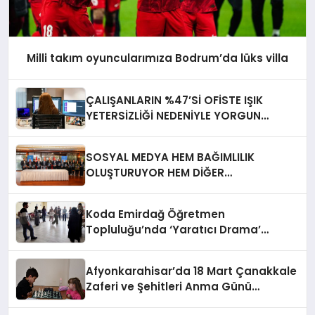
Milli takım oyuncularımıza Bodrum’da lüks villa
ÇALIŞANLARIN %47’Sİ OFİSTE IŞIK
YETERSİZLİĞİ NEDENİYLE YORGUN
HİSSEDİYOR
SOSYAL MEDYA HEM BAĞIMLILIK
OLUŞTURUYOR HEM DİĞER
BAĞIMLILIKLARA ZEMİN HAZIRLIYOR”
Koda Emirdağ Öğretmen
Topluluğu’nda ‘Yaratıcı Drama’
eğitimi gerçekleştirildi.
Afyonkarahisar’da 18 Mart Çanakkale
Zaferi ve Şehitleri Anma Günü
Satranç Turnuvası Sona Erdi