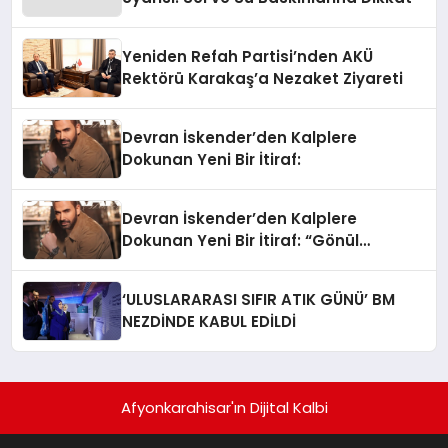
Yeniden Refah Partisi’nden AKÜ
Rektörü Karakaş’a Nezaket Ziyareti
Devran İskender’den Kalplere
Dokunan Yeni Bir İtiraf:
Devran İskender’den Kalplere
Dokunan Yeni Bir İtiraf: “Gönül
Meselesi”
‘ULUSLARARASI SIFIR ATIK GÜNÜ’ BM
NEZDİNDE KABUL EDİLDİ
Afyonkarahisar'ın Dijital Kalbi