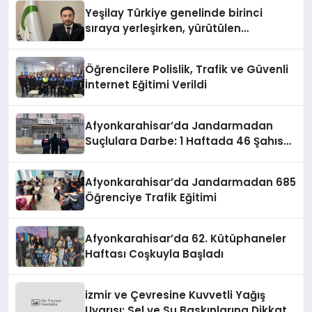
Yeşilay Türkiye genelinde birinci
sıraya yerleşirken, yürütülen
faaliyetlerle de Türkiye üçüncüsü
oldu.
Öğrencilere Polislik, Trafik ve Güvenli
İnternet Eğitimi Verildi
Afyonkarahisar’da Jandarmadan
Suçlulara Darbe: 1 Haftada 46 Şahıs
Yakalandı
Afyonkarahisar’da Jandarmadan 685
Öğrenciye Trafik Eğitimi
Afyonkarahisar’da 62. Kütüphaneler
Haftası Coşkuyla Başladı
izmir ve Çevresine Kuvvetli Yağış
Uyarısı: Sel ve Su Baskınlarına Dikkat