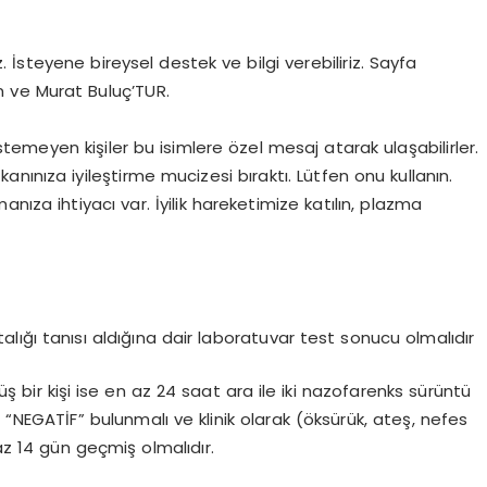
. İsteyene bireysel destek ve bilgi verebiliriz. Sayfa
an ve Murat Buluç’TUR.
emeyen kişiler bu isimlere özel mesaj atarak ulaşabilirler.
ah kanınıza iyileştirme mucizesi bıraktı. Lütfen onu kullanın.
nıza ihtiyacı var. İyilik hareketimize katılın, plazma
ığı tanısı aldığına dair laboratuvar test sonucu olmalıdır
bir kişi ise en az 24 saat ara ile iki nazofarenks sürüntü
NEGATİF” bulunmalı ve klinik olarak (öksürük, ateş, nefes
 az 14 gün geçmiş olmalıdır.