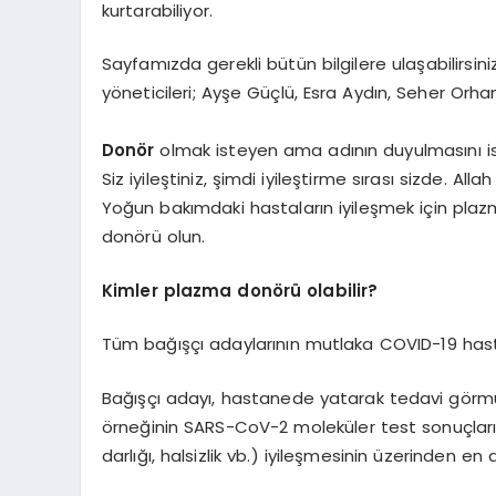
kurtarabiliyor.
Sayfamızda gerekli bütün bilgilere ulaşabilirsiniz
yöneticileri; Ayşe Güçlü, Esra Aydın, Seher Orh
Donör
olmak isteyen ama adının duyulmasını ist
Siz iyileştiniz, şimdi iyileştirme sırası sizde. All
Yoğun bakımdaki hastaların iyileşmek için plazma
donörü olun.
Kimler plazma donörü olabilir?
Tüm bağışçı adaylarının mutlaka COVID-19 hastal
Bağışçı adayı, hastanede yatarak tedavi görmüş 
örneğinin SARS-CoV-2 moleküler test sonuçları “
darlığı, halsizlik vb.) iyileşmesinin üzerinden en