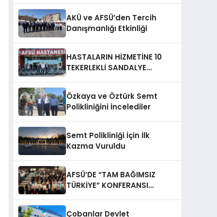
AKÜ ve AFSÜ’den Tercih
Danışmanlığı Etkinliği
HASTALARIN HİZMETİNE 10
TEKERLEKLİ SANDALYE
DESTEĞİ
Özkaya ve Öztürk Semt
Polikliniğini İncelediler
Semt Polikliniği İçin İlk
Kazma Vuruldu
AFSÜ’DE “TAM BAĞIMSIZ
TÜRKİYE” KONFERANSI
DÜZENLENDİ
Çobanlar Devlet