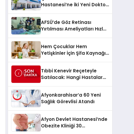
Hastanesi’ne İki Yeni Doktor
Atandı
AFSÜ’de Göz Retinası
Yırtılması Ameliyatları Hızla
Gerçekleştiriliyor
Hem Çocuklar Hem
Yetişkinler İçin Şifa Kaynağı:
Teksüt’ten Dünya Süt
Günü’nde Önemli Çağrı
Tıbbi Kenevir Reçeteyle
Satılacak: Hangi Hastalar
Faydalanacak?
Afyonkarahisar’a 60 Yeni
Sağlık Görevlisi Atandı
Afyon Devlet Hastanesi’nde
Obezite Kliniği 30
Temmuz’da Açılıyor