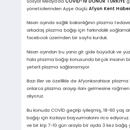
Sosyal Medya’da
COVİD-19 DONÖR TÜRKİYE
gr
yöneticilerinden Ayşe Güçlü
Afyon Kent Habe
Nisan ayında sağlık bakanlığının plazma tedavis
arkadaş plazma bağışı için farkındalık sağlama
facebook üzerinden bir sayfa kurduk.
Nisan ayından bu yana git gide büyüdük ve yüz
hala plazma bağışı konusunda birçok insanın bilg
yeterli plazma sağlanamıyor.
Bazı iller ve özellikle de Afyonkarahisar plazma
onlarca plazma arayışı ilanı gelmesine rağmen
alıyoruz.
Bu konuda COVİD geçirip iyileşmiş, 18-60 yaş 
bağışı için Kızılaya başvurmalarını rica ediyoruz
ve bir kişi 7-10 gün arayla bir ayda 3 kez bağış 