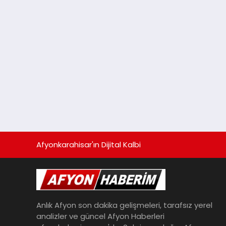
Afyonkarahisar'ın Dijital Kalbi
Anlık Afyon son dakika gelişmeleri, tarafsız yerel
analizler ve güncel Afyon Haberleri