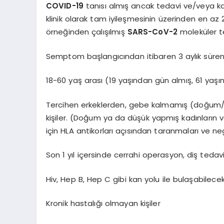
COVID-19
tanısı almış ancak tedavi ve/veya k
klinik olarak tam iyileşmesinin üzerinden en 
örneğinden çalışılmış
SARS-CoV-2
moleküler te
Semptom başlangıcından itibaren 3 aylık süre
18-60 yaş arası (19 yaşından gün almış, 61 yaş
Tercihen erkeklerden, gebe kalmamış (doğum/d
kişiler. (Doğum ya da düşük yapmış kadınların ve
için HLA antikorları açısından taranmaları ve ne
Son 1 yıl içersinde cerrahi operasyon, diş tedav
Hiv, Hep B, Hep C gibi kan yolu ile bulaşabilecek
Kronik hastalığı olmayan kişiler