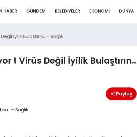
N HABER
GÜNDEM
BELEDIYELER
EKONOMI
DÜNYA
eğil İyilik Bulaştırın.. – Sağlık
 ! Virüs Değil İyilik Bulaştırın..
Paylaş