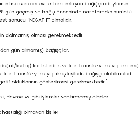
arantina sürecini evde tamamlayan bağışçı adaylarının
az 28 gün geçmiş ve bağış öncesinde nazofarenks sürüntü
st sonucu “NEGATİF” olmalıdır.
nin dolmamış olması gerekmektedir
ından gün almamış) bağışçılar.
üşük/kürtaj) kadınlardan ve kan transfüzyonu yapılmamış
 kan transfüzyonu yapılmış kişilerin bağışçı olabilmeleri
gatif olduklarının gösterilmesi gerekmektedir.)
isi, dövme vs gibi işlemler yaptırmamış olanlar
 hastalığı olmayan kişiler