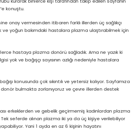
ubu kurarak binlerce kişi tarafından takip edilen sayfanın
r
’e konuştu.
ine onay vermesinden itibaren farklı illerden üç sağlıkçı
k ve yoğun bakımdaki hastalara plazma ulaştırabilmek için
lerce hastaya plazma donörü sağladık. Ama ne yazık ki
isi yok ve bağışçı sayısının azlığı nedeniyle hastalara
 bağışı konusunda çok sıkıntılı ve yetersiz kalıyor. Sayfamıza
 donör bulmakta zorlanıyoruz ve çevre illerden destek
arası erkeklerden ve gebelik geçirmemiş kadınlardan plazma
. Tek seferde alınan plazma iki ya da üç kişiye verilebiliyor
yapabiliyor. Yani 1 ayda en az 6 kişinin hayatını