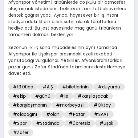
Afyonspor yönetimi, tribünlerde coşkulu bir atmosfer
oluşturmak istediklerini belirterek tüm futbolseverlere
destek çağrısı yaptı. Ayrıca, hayırsever bir iş insanı
stadyumdaki 13 bin bileti satın alarak taraftarlara
hediye etti. Bu jest sayesinde maç günü tribünlerin
tamamen dolması bekleniyor.
Sezonun ilk iç saha mücadelesinin aynı zamanda
Afyonspor ile Uşakspor arasındaki ezeli rekabeti
yansıtacağı vurgulandı. Yetkililer, Afyonkarahisarlıları
pazar günü Zafer Stadı’nda takımlarını desteklemeye
davet etti.
#19.00da
#A.Ş
#biletlerinin
#duyurdu
#ekip
#günü
#ile
#karşılaşacak
#karşılaşmanın
#morbeyazlı
#Oktay
#olacağını
#olan
#Pazar
#SAAT
#Spor
#Stadında
#ücretsiz
#Uşak
#Zafer