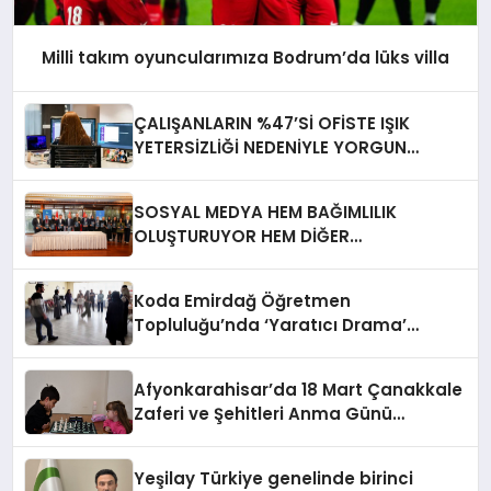
Milli takım oyuncularımıza Bodrum’da lüks villa
ÇALIŞANLARIN %47’Sİ OFİSTE IŞIK
YETERSİZLİĞİ NEDENİYLE YORGUN
HİSSEDİYOR
SOSYAL MEDYA HEM BAĞIMLILIK
OLUŞTURUYOR HEM DİĞER
BAĞIMLILIKLARA ZEMİN HAZIRLIYOR”
Koda Emirdağ Öğretmen
Topluluğu’nda ‘Yaratıcı Drama’
eğitimi gerçekleştirildi.
Afyonkarahisar’da 18 Mart Çanakkale
Zaferi ve Şehitleri Anma Günü
Satranç Turnuvası Sona Erdi
Yeşilay Türkiye genelinde birinci