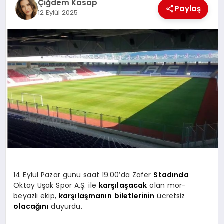
Çiğdem Kasap
Paylaş
12 Eylül 2025
SPOR
MAGAZIN
SAĞLIK
TEKNOLOJI
14 Eylül Pazar günü saat 19.00’da Zafer
Stadında
Oktay Uşak Spor A.Ş. ile
karşılaşacak
olan mor-
beyazlı ekip,
karşılaşmanın
biletlerinin
ücretsiz
olacağını
duyurdu.