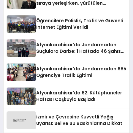
sıraya yerleşirken, yürütülen
faaliyetlerle de Türkiye üçüncüsü
oldu.
Öğrencilere Polislik, Trafik ve Güvenli
İnternet Eğitimi Verildi
Afyonkarahisar’da Jandarmadan
Suçlulara Darbe: 1 Haftada 46 Şahıs
Yakalandı
Afyonkarahisar’da Jandarmadan 685
Öğrenciye Trafik Eğitimi
Afyonkarahisar’da 62. Kütüphaneler
Haftası Coşkuyla Başladı
izmir ve Çevresine Kuvvetli Yağış
Uyarısı: Sel ve Su Baskınlarına Dikkat