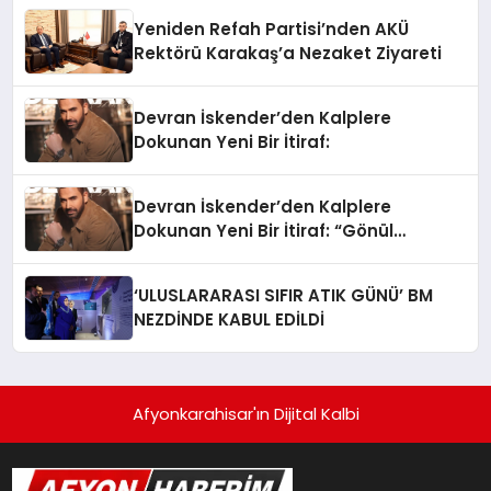
Yeniden Refah Partisi’nden AKÜ
Rektörü Karakaş’a Nezaket Ziyareti
Devran İskender’den Kalplere
Dokunan Yeni Bir İtiraf:
Devran İskender’den Kalplere
Dokunan Yeni Bir İtiraf: “Gönül
Meselesi”
‘ULUSLARARASI SIFIR ATIK GÜNÜ’ BM
NEZDİNDE KABUL EDİLDİ
Afyonkarahisar'ın Dijital Kalbi