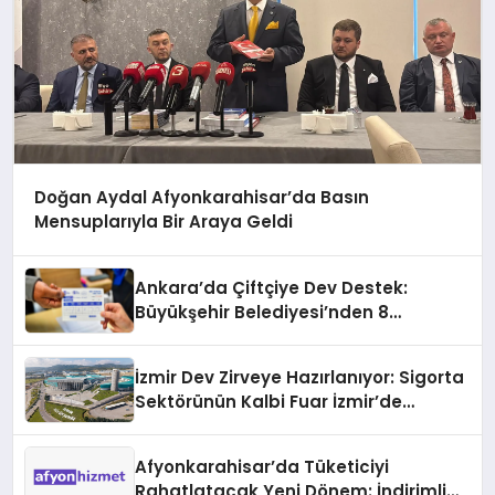
Doğan Aydal Afyonkarahisar’da Basın
Mensuplarıyla Bir Araya Geldi
Ankara’da Çiftçiye Dev Destek:
Büyükşehir Belediyesi’nden 8
Milyonluk Fidan Hibesi
İzmir Dev Zirveye Hazırlanıyor: Sigorta
Sektörünün Kalbi Fuar İzmir’de
Atacak
Afyonkarahisar’da Tüketiciyi
Rahatlatacak Yeni Dönem: İndirimli