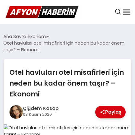
AFYON HABER
Ana Sayfa
Ekonomi
Otel havluları otel misafirleri için neden bu kadar önem
taşır? – Ekonomi
GÜNDEM
Otel havluları otel misafirleri için
BELEDIYELER
neden bu kadar önem taşır? –
Ekonomi
EKONOMI
Çiğdem Kasap
Paylaş
03 Kasım 2020
DÜNYA