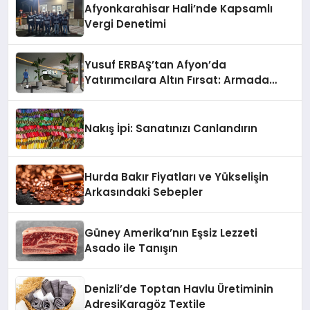
Afyonkarahisar Hali’nde Kapsamlı
Vergi Denetimi
Yusuf ERBAŞ’tan Afyon’da
Yatırımcılara Altın Fırsat: Armada
Suits ile Geleceğe Güvenli Bir Adım
Nakış İpi: Sanatınızı Canlandırın
Hurda Bakır Fiyatları ve Yükselişin
Arkasındaki Sebepler
Güney Amerika’nın Eşsiz Lezzeti
Asado ile Tanışın
Denizli’de Toptan Havlu Üretiminin
AdresiKaragöz Textile