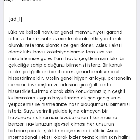
SPOR
[ad_1]
Lüks ve kaliteli havlular genel memnuniyeti garanti
MAGAZIN
eder ve her misafir üzerinde olumlu etki yaratarak
olumlu referans olarak size geri döner. Asies Tekstil
olarak lüks havlu koleksiyonlarımız tam size ve
misafirlerinize göre. Tüm havlu çeşitlerimizin lüks bir
SAĞLIK
çekiciliğe sahip olduğunu bilmenizi isteriz. Bir konuk
otele girdiği ilk andan itibaren şımartılmalı ve özel
hissettirilmelidir. Otelin genel hijyen anlayışı, personelin
TEKNOLOJI
samimi davranışları ve odasına girdiği ilk anda
hissettikleri…Firma olarak sizin konuklarınız için çeşitli
kullanımlara uygun boyutlardan oluşan geniş ürün
yelpazemiz ile hizmetinize hazır olduğumuzu bilmenizi
isteriz. Suyu verimli şekilde içine almayan bir
havlunuzun olmaması lavabonuzun tıkanmasına
benzer. Havlunuzun işlevsel olması her unsurun
birbirine paralel şekilde çalışmasına bağlıdır. Asies
International Tekstil olarak bizler teknolojinin son halini