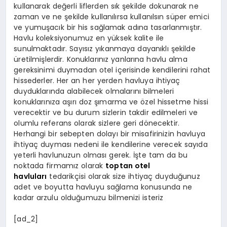
kullanarak değerli liflerden sık şekilde dokunarak ne
zaman ve ne şekilde kullanılırsa kullanılsın süper emici
ve yumuşacık bir his sağlamak adına tasarlanmıştır.
Havlu koleksiyonumuz en yüksek kalite ile
sunulmaktadır. Sayısız yıkanmaya dayanıklı şekilde
üretilmişlerdir. Konuklarınız yanlarına havlu alma
gereksinimi duymadan otel içerisinde kendilerini rahat
hissederler. Her an her yerden havluya ihtiyaç
duyduklarında alabilecek olmalarını bilmeleri
konuklarınıza aşırı doz şımarma ve özel hissetme hissi
verecektir ve bu durum sizlerin takdir edilmeleri ve
olumlu referans olarak sizlere geri dönecektir.
Herhangi bir sebepten dolayı bir misafirinizin havluya
ihtiyaç duyması nedeni ile kendilerine verecek sayıda
yeterli havlunuzun olması gerek. İşte tam da bu
noktada firmamız olarak
toptan otel
havluları
tedarikçisi olarak size ihtiyaç duyduğunuz
adet ve boyutta havluyu sağlama konusunda ne
kadar arzulu olduğumuzu bilmenizi isteriz
[ad_2]