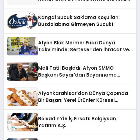
İşletmeler Afyon Hizmet ‘de buluşuyor
Kangal Sucuk Saklama Koşulları:
Buzdolabına Girmeyen Sucuk!
Afyon Blok Mermer Fuarı Dünya
Takviminde: Serteser’den İhracat ve
İşsizlik Verileri
Mali Tatil Başladı: Afyon SMMO
Başkanı Sayar’dan Beyanname
Erteleme Çağrısı
Afyonkarahisar’dan Dünya Çapında
Bir Başarı: Yerel Ürünler Küresel
Pazara Açıldı
Bolvadin’de İş Fırsatı: Bolgiysan
Yatırım A.Ş.