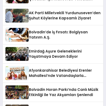
Fırsatı
AK Parti Milletvekili Yurdunuseven’den
Şuhut Köylerine Kapsamlı Ziyaret
Bolvadin’de İş Fırsatı: Bolgiysan
Yatırım A.Ş.
Emirdağ Aşure Geleneklerini
Yaşatmaya Devam Ediyor
Afyonkarahisar Belediyesi Erenler
Mahallesi’nde Vatandaşlarla
Buluşuyor
Bolvadin Horan Parkı’nda Canlı Müzik
Etkinliği ile Yaz Akşamları Şenlendi