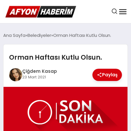
AFYON HABER
Ana Sayfa
Belediyeler
Orman Haftası Kutlu Olsun.
Orman Haftası Kutlu Olsun.
GÜNDEM
Çiğdem Kasap
Paylaş
23 Mart 2021
BELEDIYELER
EKONOMI
DÜNYA