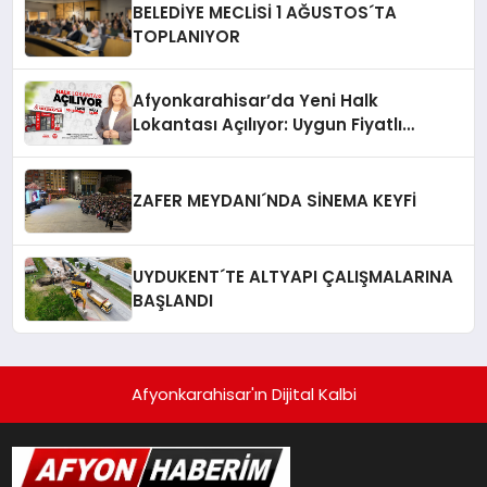
BELEDİYE MECLİSİ 1 AĞUSTOS´TA
TOPLANIYOR
Afyonkarahisar’da Yeni Halk
Lokantası Açılıyor: Uygun Fiyatlı
Yemekler Geliyor!
ZAFER MEYDANI´NDA SİNEMA KEYFİ
UYDUKENT´TE ALTYAPI ÇALIŞMALARINA
BAŞLANDI
Afyonkarahisar'ın Dijital Kalbi