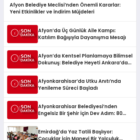
Afyon Belediye Meclisi’nden Önemli Kararlar:
Yeni Etkinlikler ve İndirim Müjdeleri
Afyon’da Üç Günlük Aile Kampı:
Katılım Bağışıyla Dayanışma Mesajı
Afyon’da Kentsel Planlamaya Bilimsel
Dokunuş: Belediye Heyeti Ankara’da
Temaslarda Bulundu
Afyonkarahisar’da Utku Anıtı’nda
Yenileme Süreci Başladı
Afyonkarahisar Belediyesi’nden
Engelsiz Bir Şehir İçin Dev Adım: 80
Akülü Sandalye Teslim Edildi
Emirdağ’da Yaz Tatili Başlıyor:
Çocuklar İçin Manevi Bir Yolculuk