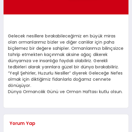
SPOR
MAGAZIN
Gelecek nesillere bırakabileceğimiz en büyük miras
olan ormanlarımız bizler ve diğer canlılar için paha
biçilemez bir değere sahipler. Ormanlarımızı bilinçsizce
tahrip etmekten kaçınmak aksine ağaç dikerek
SAĞLIK
dünyamıza ve insanlığa faydalı olabiliriz. Gerekli
tedbirleri alarak yarınlara güzel bir dünya bırakabiliriz.
“Yeşil Şehirler, Huzurlu Nesiller” diyerek Geleceğe Nefes
TEKNOLOJI
olmak için diktiğimiz fidanlarla doğamız cennete
dönüşüyor.
Dünya Ormancılık Günü ve Orman Haftası kutlu olsun.
Yorum Yap