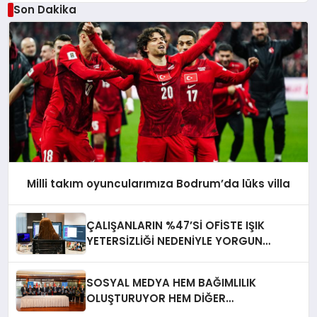
üçüncüsü oldu.
Son Dakika
Milli takım oyuncularımıza Bodrum’da lüks villa
ÇALIŞANLARIN %47’Sİ OFİSTE IŞIK
YETERSİZLİĞİ NEDENİYLE YORGUN
HİSSEDİYOR
SOSYAL MEDYA HEM BAĞIMLILIK
OLUŞTURUYOR HEM DİĞER
BAĞIMLILIKLARA ZEMİN HAZIRLIYOR”