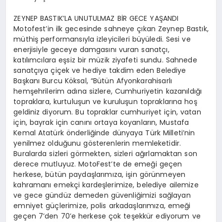
ZEYNEP BASTIK’LA UNUTULMAZ BİR GECE YAŞANDI
Motofest’in ilk gecesinde sahneye çıkan Zeynep Bastık,
müthiş performansıyla izleyicileri büyüledi. Sesi ve
enerjisiyle geceye damgasını vuran sanatçı,
katılımcılara eşsiz bir müzik ziyafeti sundu. Sahnede
sanatçıya çiçek ve hediye takdim eden Belediye
Başkanı Burcu Köksal, “Bütün Afyonkarahisarlı
hemşehrilerim adına sizlere, Cumhuriyetin kazanıldığı
topraklara, kurtuluşun ve kuruluşun topraklarına hoş
geldiniz diyorum. Bu topraklar cumhuriyet için, vatan
için, bayrak için canını ortaya koyanların, Mustafa
Kemal Atatürk önderliğinde dünyaya Türk Milleti’nin
yenilmez olduğunu gösterenlerin memleketidir.
Buralarda sizleri görmekten, sizleri ağırlamaktan son
derece mutluyuz. MotoFest’te de emeği geçen
herkese, bütün paydaşlarımıza, işin görünmeyen
kahramanı emekçi kardeşlerimize, belediye ailemize
ve gece gündüz demeden güvenliğimizi sağlayan
emniyet güçlerimize, polis arkadaşlarımıza, emeği
geçen 7’den 70’e herkese çok teşekkür ediyorum ve