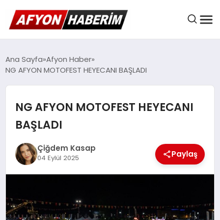
AFYON HABER
Ana Sayfa
Afyon Haber
NG AFYON MOTOFEST HEYECANI BAŞLADI
GÜNDEM
NG AFYON MOTOFEST HEYECANI
BAŞLADI
BELEDIYELER
Çiğdem Kasap
Paylaş
04 Eylül 2025
EKONOMI
DÜNYA