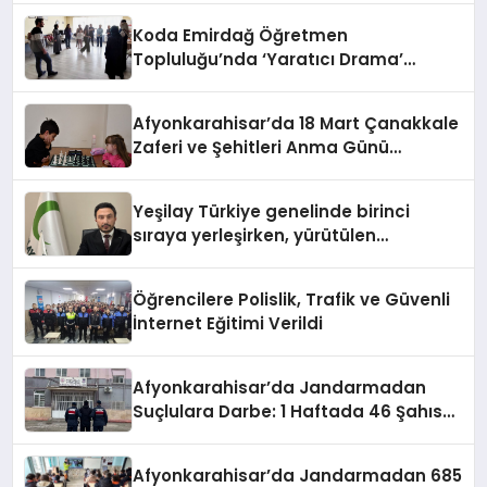
Koda Emirdağ Öğretmen
Topluluğu’nda ‘Yaratıcı Drama’
eğitimi gerçekleştirildi.
Afyonkarahisar’da 18 Mart Çanakkale
Zaferi ve Şehitleri Anma Günü
Satranç Turnuvası Sona Erdi
Yeşilay Türkiye genelinde birinci
sıraya yerleşirken, yürütülen
faaliyetlerle de Türkiye üçüncüsü
oldu.
Öğrencilere Polislik, Trafik ve Güvenli
İnternet Eğitimi Verildi
Afyonkarahisar’da Jandarmadan
Suçlulara Darbe: 1 Haftada 46 Şahıs
Yakalandı
Afyonkarahisar’da Jandarmadan 685