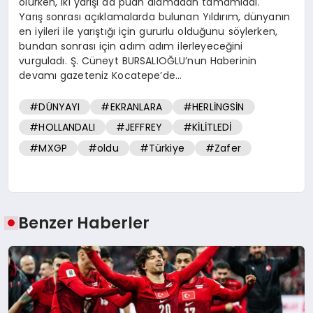
olurken, iki yarışı da puan alamadan tamamladı.
Yarış sonrası açıklamalarda bulunan Yıldırım, dünyanın
en iyileri ile yarıştığı için gururlu olduğunu söylerken,
bundan sonrası için adım adım ilerleyeceğini
vurguladı. Ş. Cüneyt BURSALIOĞLU’nun Haberinin
devamı gazeteniz Kocatepe’de…
#DÜNYAYI
#EKRANLARA
#HERLİNGSİN
#HOLLANDALI
#JEFFREY
#KİLİTLEDİ
#MXGP
#oldu
#Türkiye
#Zafer
Benzer Haberler