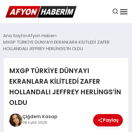
AFYON HABER
Ana Sayfa
Afyon Haber
MXGP TÜRKİYE DÜNYAYI EKRANLARA KİLİTLEDİ ZAFER
HOLLANDALI JEFFREY HERLİNGS’İN OLDU
GÜNDEM
MXGP TÜRKİYE DÜNYAYI
BELEDIYELER
EKRANLARA KİLİTLEDİ ZAFER
HOLLANDALI JEFFREY HERLİNGS’İN
EKONOMI
OLDU
Çiğdem Kasap
Paylaş
DÜNYA
08 Eylül 2025