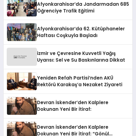
Afyonkarahisar’da Jandarmadan 685
Öğrenciye Trafik Eğitimi
Afyonkarahisar’da 62. Kütüphaneler
Haftası Coşkuyla Başladı
izmir ve Çevresine Kuvvetli Yağış
Uyarısı: Sel ve Su Baskınlarına Dikkat
Yeniden Refah Partisi’nden AKÜ
Rektörü Karakaş’a Nezaket Ziyareti
Devran İskender’den Kalplere
Dokunan Yeni Bir İtiraf:
Devran İskender’den Kalplere
Dokunan Yeni Bir İtiraf: “Gönül