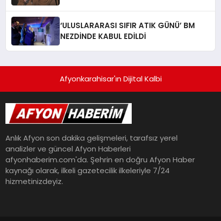
Meselesi”
‘ULUSLARARASI SIFIR ATIK GÜNÜ’ BM
NEZDİNDE KABUL EDİLDİ
Afyonkarahisar'ın Dijital Kalbi
Anlık Afyon son dakika gelişmeleri, tarafsız yerel
analizler ve güncel Afyon Haberleri
afyonhaberim.com'da. Şehrin en doğru Afyon Haber
kaynağı olarak, ilkeli gazetecilik ilkeleriyle 7/24
hizmetinizdeyiz.