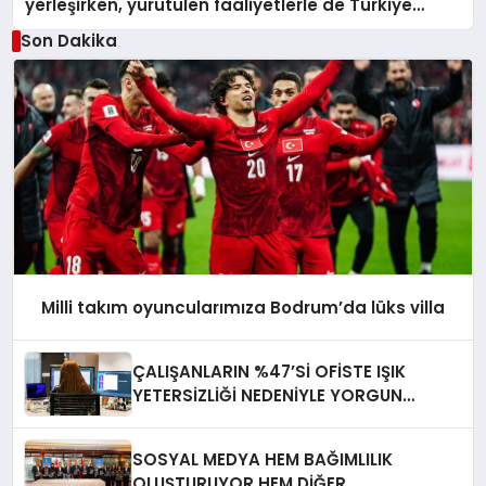
yerleşirken, yürütülen faaliyetlerle de Türkiye
üçüncüsü oldu.
Son Dakika
Milli takım oyuncularımıza Bodrum’da lüks villa
ÇALIŞANLARIN %47’Sİ OFİSTE IŞIK
YETERSİZLİĞİ NEDENİYLE YORGUN
HİSSEDİYOR
SOSYAL MEDYA HEM BAĞIMLILIK
OLUŞTURUYOR HEM DİĞER