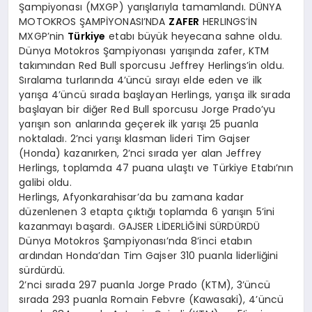
Şampiyonası (MXGP) yarışlarıyla tamamlandı. DÜNYA
MOTOKROS ŞAMPİYONASI’NDA
ZAFER
HERLINGS’İN
MXGP’nin
Türkiye
etabı büyük heyecana sahne oldu.
Dünya Motokros Şampiyonası yarışında zafer, KTM
takımından Red Bull sporcusu Jeffrey Herlings’in oldu.
Sıralama turlarında 4’üncü sırayı elde eden ve ilk
yarışa 4’üncü sırada başlayan Herlings, yarışa ilk sırada
başlayan bir diğer Red Bull sporcusu Jorge Prado’yu
yarışın son anlarında geçerek ilk yarışı 25 puanla
noktaladı. 2’nci yarışı klasman lideri Tim Gajser
(Honda) kazanırken, 2’nci sırada yer alan Jeffrey
Herlings, toplamda 47 puana ulaştı ve Türkiye Etabı’nın
galibi oldu.
Herlings, Afyonkarahisar’da bu zamana kadar
düzenlenen 3 etapta çıktığı toplamda 6 yarışın 5’ini
kazanmayı başardı. GAJSER LİDERLİĞİNİ SÜRDÜRDÜ
Dünya Motokros Şampiyonası’nda 8’inci etabın
ardından Honda’dan Tim Gajser 310 puanla liderliğini
sürdürdü.
2’nci sırada 297 puanla Jorge Prado (KTM), 3’üncü
sırada 293 puanla Romain Febvre (Kawasaki), 4’üncü