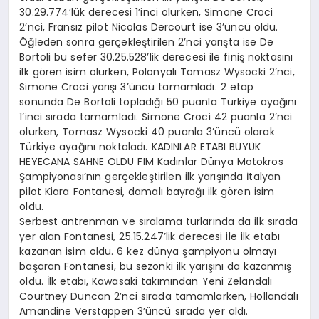
30.29.774’lük derecesi 1’inci olurken, Simone Croci
2’nci, Fransız pilot Nicolas Dercourt ise 3’üncü oldu.
Öğleden sonra gerçekleştirilen 2’nci yarışta ise De
Bortoli bu sefer 30.25.528’lik derecesi ile finiş noktasını
ilk gören isim olurken, Polonyalı Tomasz Wysocki 2’nci,
Simone Croci yarışı 3’üncü tamamladı. 2 etap
sonunda De Bortoli topladığı 50 puanla Türkiye ayağını
1’inci sırada tamamladı. Simone Croci 42 puanla 2’nci
olurken, Tomasz Wysocki 40 puanla 3’üncü olarak
Türkiye ayağını noktaladı. KADINLAR ETABI BÜYÜK
HEYECANA SAHNE OLDU FIM Kadınlar Dünya Motokros
Şampiyonası’nın gerçekleştirilen ilk yarışında İtalyan
pilot Kiara Fontanesi, damalı bayrağı ilk gören isim
oldu.
Serbest antrenman ve sıralama turlarında da ilk sırada
yer alan Fontanesi, 25.15.247’lik derecesi ile ilk etabı
kazanan isim oldu. 6 kez dünya şampiyonu olmayı
başaran Fontanesi, bu sezonki ilk yarışını da kazanmış
oldu. İlk etabı, Kawasaki takımından Yeni Zelandalı
Courtney Duncan 2’nci sırada tamamlarken, Hollandalı
Amandine Verstappen 3’üncü sırada yer aldı.