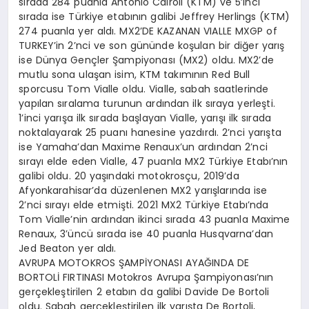
sırada 284 puanla Antonio Cairoli (KTM) ve 5’inci
sırada ise Türkiye etabının galibi Jeffrey Herlings (KTM)
274 puanla yer aldı. MX2’DE KAZANAN VIALLE MXGP of
TURKEY’in 2’nci ve son gününde koşulan bir diğer yarış
ise Dünya Gençler Şampiyonası (MX2) oldu. MX2’de
mutlu sona ulaşan isim, KTM takımının Red Bull
sporcusu Tom Vialle oldu. Vialle, sabah saatlerinde
yapılan sıralama turunun ardından ilk sıraya yerleşti.
1’inci yarışa ilk sırada başlayan Vialle, yarışı ilk sırada
noktalayarak 25 puanı hanesine yazdırdı. 2’nci yarışta
ise Yamaha’dan Maxime Renaux’un ardından 2’nci
sırayı elde eden Vialle, 47 puanla MX2 Türkiye Etabı’nın
galibi oldu. 20 yaşındaki motokrosçu, 2019’da
Afyonkarahisar’da düzenlenen MX2 yarışlarında ise
2’nci sırayı elde etmişti. 2021 MX2 Türkiye Etabı’nda
Tom Vialle’nin ardından ikinci sırada 43 puanla Maxime
Renaux, 3’üncü sırada ise 40 puanla Husqvarna’dan
Jed Beaton yer aldı.
AVRUPA MOTOKROS ŞAMPİYONASI AYAĞINDA DE
BORTOLİ FIRTINASI Motokros Avrupa Şampiyonası’nın
gerçekleştirilen 2 etabın da galibi Davide De Bortoli
oldu. Sabah gerçekleştirilen ilk yarışta De Bortoli,