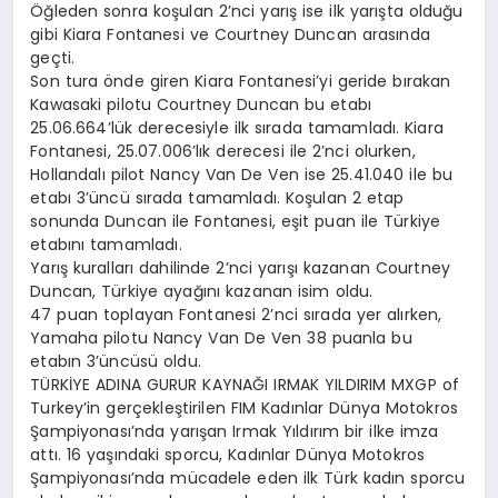
Öğleden sonra koşulan 2’nci yarış ise ilk yarışta olduğu
gibi Kiara Fontanesi ve Courtney Duncan arasında
geçti.
Son tura önde giren Kiara Fontanesi’yi geride bırakan
Kawasaki pilotu Courtney Duncan bu etabı
25.06.664’lük derecesiyle ilk sırada tamamladı. Kiara
Fontanesi, 25.07.006’lık derecesi ile 2’nci olurken,
Hollandalı pilot Nancy Van De Ven ise 25.41.040 ile bu
etabı 3’üncü sırada tamamladı. Koşulan 2 etap
sonunda Duncan ile Fontanesi, eşit puan ile Türkiye
etabını tamamladı.
Yarış kuralları dahilinde 2’nci yarışı kazanan Courtney
Duncan, Türkiye ayağını kazanan isim oldu.
47 puan toplayan Fontanesi 2’nci sırada yer alırken,
Yamaha pilotu Nancy Van De Ven 38 puanla bu
etabın 3’üncüsü oldu.
TÜRKİYE ADINA GURUR KAYNAĞI IRMAK YILDIRIM MXGP of
Turkey’in gerçekleştirilen FIM Kadınlar Dünya Motokros
Şampiyonası’nda yarışan Irmak Yıldırım bir ilke imza
attı. 16 yaşındaki sporcu, Kadınlar Dünya Motokros
Şampiyonası’nda mücadele eden ilk Türk kadın sporcu