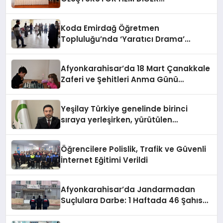
BAĞIMLILIKLARA ZEMİN HAZIRLIYOR”
Koda Emirdağ Öğretmen
Topluluğu’nda ‘Yaratıcı Drama’
eğitimi gerçekleştirildi.
Afyonkarahisar’da 18 Mart Çanakkale
Zaferi ve Şehitleri Anma Günü
Satranç Turnuvası Sona Erdi
Yeşilay Türkiye genelinde birinci
sıraya yerleşirken, yürütülen
faaliyetlerle de Türkiye üçüncüsü
oldu.
Öğrencilere Polislik, Trafik ve Güvenli
İnternet Eğitimi Verildi
Afyonkarahisar’da Jandarmadan
Suçlulara Darbe: 1 Haftada 46 Şahıs
Yakalandı