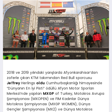
SPOR
MAGAZIN
SAĞLIK
TEKNOLOJI
2018 ve 2019 yılındaki yarışlarda Afyonkarahisar’dan
zaferle çıkan KTM takımından Red Bull sporcusu
Jeffrey
Herlings
oldu
Cumhurbaşkanlığı himayesinde
“Dünyanın En İyi Pisti” ödüllü Afyon Motor Sporları
Merkezi’nde yapılan
MXGP
of Turkey, Motokros Avrupa
Şampiyonası (MXOPEN) ve FIM Kadınlar Dünya
Motokros Şampiyonası (MXGP WOMEN), Dünya
Gençler Şampiyonası (MX2) ve Dünya Motokros