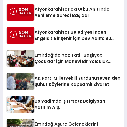
Afyonkarahisar’da Utku Anıtı’nda
Yenileme Süreci Başladı
Afyonkarahisar Belediyesi’nden
Engelsiz Bir Şehir İçin Dev Adım: 80
Akülü Sandalye Teslim Edildi
Emirdağ’da Yaz Tatili Başlıyor:
Çocuklar İçin Manevi Bir Yolculuk
Fırsatı
AK Parti Milletvekili Yurdunuseven’den
Şuhut Köylerine Kapsamlı Ziyaret
Bolvadin’de İş Fırsatı: Bolgiysan
Yatırım A.Ş.
Emirdağ Aşure Geleneklerini