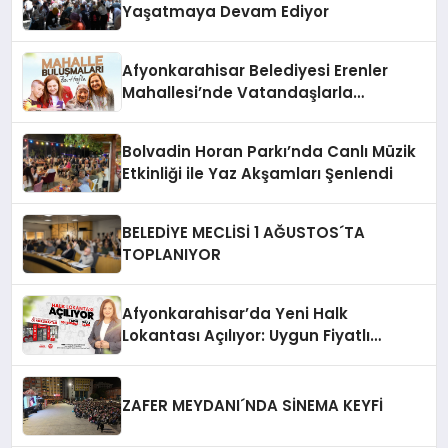
Yaşatmaya Devam Ediyor
Afyonkarahisar Belediyesi Erenler
Mahallesi’nde Vatandaşlarla
Buluşuyor
Bolvadin Horan Parkı’nda Canlı Müzik
Etkinliği ile Yaz Akşamları Şenlendi
BELEDİYE MECLİSİ 1 AĞUSTOS´TA
TOPLANIYOR
Afyonkarahisar’da Yeni Halk
Lokantası Açılıyor: Uygun Fiyatlı
Yemekler Geliyor!
ZAFER MEYDANI´NDA SİNEMA KEYFİ