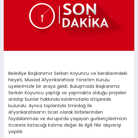
SPOR
MAGAZIN
SAĞLIK
Belediye Başkanımız Serkan Koyuncu ve beraberindeki
heyeti, Müsiad Afyonkarahisar Yönetim Kurulu
TEKNOLOJI
üyelerimizle bir araya geldi. Buluşmada Başkanımız
Serkan Koyuncu yaptığı ve yapmakta olduğu projeleri
anlatıp bunlar hakkında katılımcılarla istişarede
bulundu. Ayrıca toplantıda Emirdağ İle
Afyonkarahisar’ın ticari olarak birbirlerinden
faydalanması ve Avrupa’da yaşayan gurbetçilerimizin
ticarete katacağı katma değer ile ilgili fikir alışverişi
yapıldı.