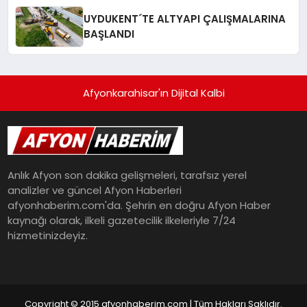
UYDUKENT´TE ALTYAPI ÇALIŞMALARINA
BAŞLANDI
Afyonkarahisar'ın Dijital Kalbi
Anlık Afyon son dakika gelişmeleri, tarafsız yerel
analizler ve güncel Afyon Haberleri
afyonhaberim.com'da. Şehrin en doğru Afyon Haber
kaynağı olarak, ilkeli gazetecilik ilkeleriyle 7/24
hizmetinizdeyiz.
Copyright © 2015 afyonhaberim.com | Tüm Hakları Saklıdır.