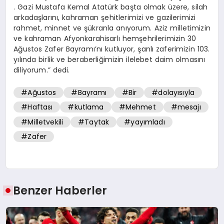
. Gazi Mustafa Kemal Atatürk başta olmak üzere, silah
arkadaşlarını, kahraman şehitlerimizi ve gazilerimizi
rahmet, minnet ve şükranla anıyorum. Aziz milletimizin
ve kahraman Afyonkarahisarlı hemşehrilerimizin 30
Ağustos Zafer Bayramı’nı kutluyor, şanlı zaferimizin 103.
yılında birlik ve beraberliğimizin ilelebet daim olmasını
diliyorum.” dedi.
#Ağustos
#Bayramı
#Bir
#dolayısıyla
#Haftası
#kutlama
#Mehmet
#mesajı
#Milletvekili
#Taytak
#yayımladı
#Zafer
Benzer Haberler