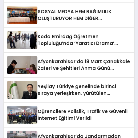
HİSSEDİYOR
SOSYAL MEDYA HEM BAĞIMLILIK
OLUŞTURUYOR HEM DİĞER
BAĞIMLILIKLARA ZEMİN HAZIRLIYOR”
Koda Emirdağ Öğretmen
Topluluğu’nda ‘Yaratıcı Drama’
eğitimi gerçekleştirildi.
Afyonkarahisar’da 18 Mart Çanakkale
Zaferi ve Şehitleri Anma Günü
Satranç Turnuvası Sona Erdi
Yeşilay Türkiye genelinde birinci
sıraya yerleşirken, yürütülen
faaliyetlerle de Türkiye üçüncüsü
oldu.
Öğrencilere Polislik, Trafik ve Güvenli
İnternet Eğitimi Verildi
Afyonkarahisar’da Jandarmadan