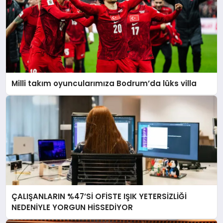
Milli takım oyuncularımıza Bodrum’da lüks villa
ÇALIŞANLARIN %47’Sİ OFİSTE IŞIK YETERSİZLİĞİ
NEDENİYLE YORGUN HİSSEDİYOR