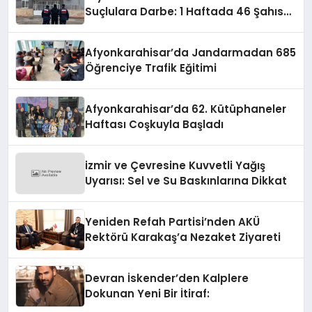
Suçlulara Darbe: 1 Haftada 46 Şahıs
Yakalandı
Afyonkarahisar’da Jandarmadan 685
Öğrenciye Trafik Eğitimi
Afyonkarahisar’da 62. Kütüphaneler
Haftası Coşkuyla Başladı
izmir ve Çevresine Kuvvetli Yağış
Uyarısı: Sel ve Su Baskınlarına Dikkat
Yeniden Refah Partisi’nden AKÜ
Rektörü Karakaş’a Nezaket Ziyareti
Devran İskender’den Kalplere
Dokunan Yeni Bir İtiraf: