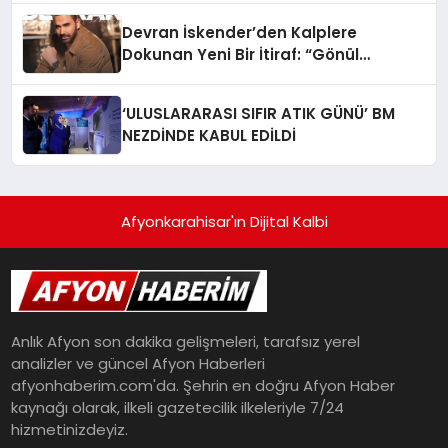
Devran İskender’den Kalplere
Dokunan Yeni Bir İtiraf: “Gönül
Meselesi”
‘ULUSLARARASI SIFIR ATIK GÜNÜ’ BM
NEZDİNDE KABUL EDİLDİ
Afyonkarahisar'ın Dijital Kalbi
Anlık Afyon son dakika gelişmeleri, tarafsız yerel
analizler ve güncel Afyon Haberleri
afyonhaberim.com'da. Şehrin en doğru Afyon Haber
kaynağı olarak, ilkeli gazetecilik ilkeleriyle 7/24
hizmetinizdeyiz.