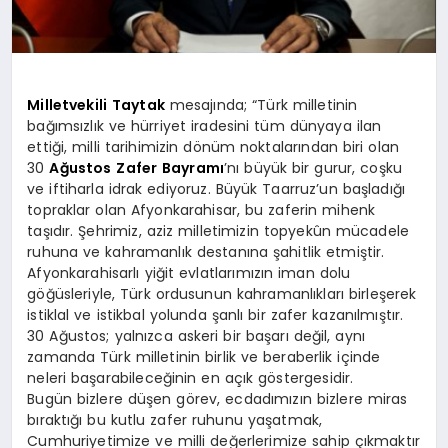
Milletvekili
Taytak
mesajında; “Türk milletinin
bağımsızlık ve hürriyet iradesini tüm dünyaya ilan
ettiği, milli tarihimizin dönüm noktalarından biri olan
30
Ağustos
Zafer
Bayramı
’nı büyük bir gurur, coşku
ve iftiharla idrak ediyoruz. Büyük Taarruz’un başladığı
topraklar olan Afyonkarahisar, bu zaferin mihenk
taşıdır. Şehrimiz, aziz milletimizin topyekûn mücadele
ruhuna ve kahramanlık destanına şahitlik etmiştir.
Afyonkarahisarlı yiğit evlatlarımızın iman dolu
göğüsleriyle, Türk ordusunun kahramanlıkları birleşerek
istiklal ve istikbal yolunda şanlı bir zafer kazanılmıştır.
30 Ağustos; yalnızca askeri bir başarı değil, aynı
zamanda Türk milletinin birlik ve beraberlik içinde
neleri başarabileceğinin en açık göstergesidir.
Bugün bizlere düşen görev, ecdadımızın bizlere miras
bıraktığı bu kutlu zafer ruhunu yaşatmak,
Cumhuriyetimize ve milli değerlerimize sahip çıkmaktır