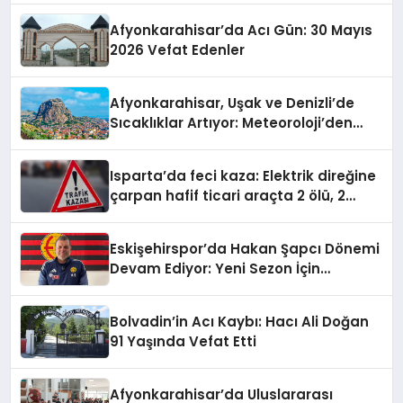
Afyonkarahisar’da Acı Gün: 30 Mayıs
2026 Vefat Edenler
Afyonkarahisar, Uşak ve Denizli’de
Sıcaklıklar Artıyor: Meteoroloji’den
Yeni Hava Durumu Raporu
Isparta’da feci kaza: Elektrik direğine
çarpan hafif ticari araçta 2 ölü, 2
yaralı
Eskişehirspor’da Hakan Şapcı Dönemi
Devam Ediyor: Yeni Sezon İçin
Anlaşma Sağlandı
Bolvadin’in Acı Kaybı: Hacı Ali Doğan
91 Yaşında Vefat Etti
Afyonkarahisar’da Uluslararası