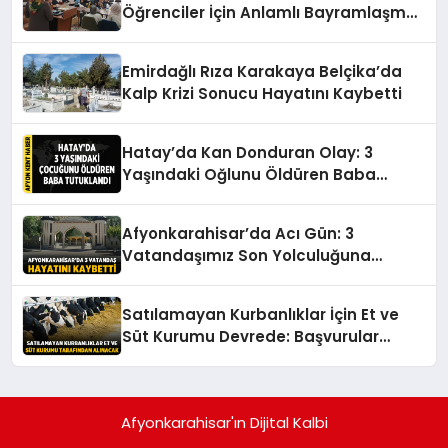
Öğrenciler İçin Anlamlı Bayramlaşma
Etkinliği
Emirdağlı Rıza Karakaya Belçika’da
Kalp Krizi Sonucu Hayatını Kaybetti
Hatay’da Kan Donduran Olay: 3
Yaşındaki Oğlunu Öldüren Baba
Tutuklandı
Afyonkarahisar’da Acı Gün: 3
Vatandaşımız Son Yolculuğuna
Uğurlanıyor
Satılamayan Kurbanlıklar İçin Et ve
Süt Kurumu Devrede: Başvurular
Başlıyor
Afyonkarahisar'ın Dijital Kalbi