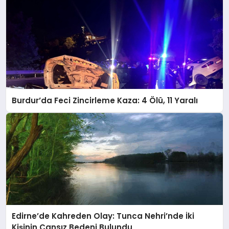
Burdur’da Feci Zincirleme Kaza: 4 Ölü, 11 Yaralı
Edirne’de Kahreden Olay: Tunca Nehri’nde İki
Kişinin Cansız Bedeni Bulundu