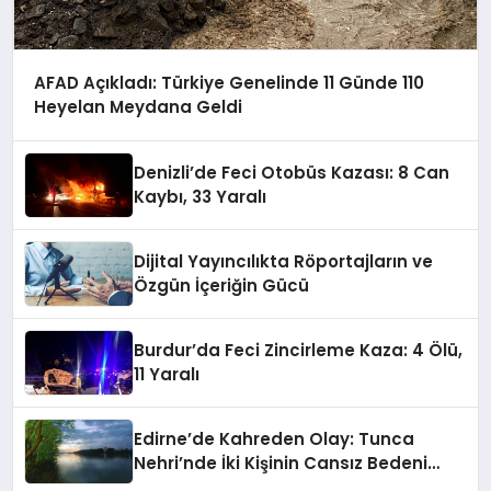
AFAD Açıkladı: Türkiye Genelinde 11 Günde 110
Heyelan Meydana Geldi
Denizli’de Feci Otobüs Kazası: 8 Can
Kaybı, 33 Yaralı
Dijital Yayıncılıkta Röportajların ve
Özgün İçeriğin Gücü
Burdur’da Feci Zincirleme Kaza: 4 Ölü,
11 Yaralı
Edirne’de Kahreden Olay: Tunca
Nehri’nde İki Kişinin Cansız Bedeni
Bulundu