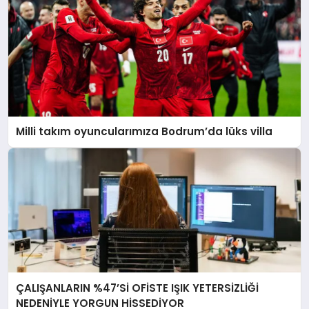
Milli takım oyuncularımıza Bodrum’da lüks villa
ÇALIŞANLARIN %47’Sİ OFİSTE IŞIK YETERSİZLİĞİ
NEDENİYLE YORGUN HİSSEDİYOR