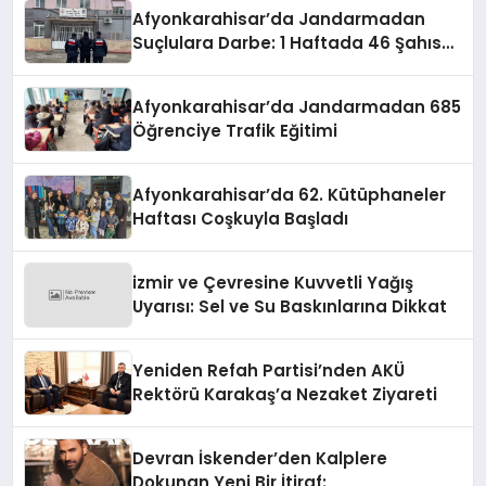
Afyonkarahisar’da Jandarmadan
Suçlulara Darbe: 1 Haftada 46 Şahıs
Yakalandı
Afyonkarahisar’da Jandarmadan 685
Öğrenciye Trafik Eğitimi
Afyonkarahisar’da 62. Kütüphaneler
Haftası Coşkuyla Başladı
izmir ve Çevresine Kuvvetli Yağış
Uyarısı: Sel ve Su Baskınlarına Dikkat
Yeniden Refah Partisi’nden AKÜ
Rektörü Karakaş’a Nezaket Ziyareti
Devran İskender’den Kalplere
Dokunan Yeni Bir İtiraf: