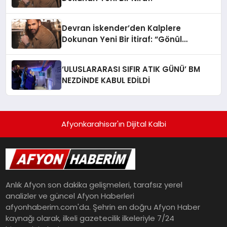
Devran İskender’den Kalplere
Dokunan Yeni Bir İtiraf: “Gönül
Meselesi”
‘ULUSLARARASI SIFIR ATIK GÜNÜ’ BM
NEZDİNDE KABUL EDİLDİ
Afyonkarahisar'ın Dijital Kalbi
Anlık Afyon son dakika gelişmeleri, tarafsız yerel
analizler ve güncel Afyon Haberleri
afyonhaberim.com'da. Şehrin en doğru Afyon Haber
kaynağı olarak, ilkeli gazetecilik ilkeleriyle 7/24