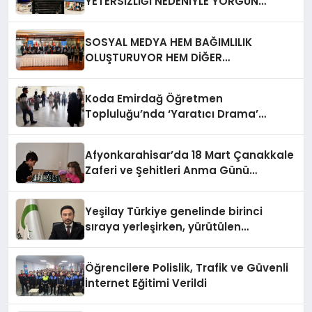
YETERSİZLİĞİ NEDENİYLE YORGUN
HİSSEDİYOR
SOSYAL MEDYA HEM BAĞIMLILIK
OLUŞTURUYOR HEM DİĞER
BAĞIMLILIKLARA ZEMİN HAZIRLIYOR”
Koda Emirdağ Öğretmen
Topluluğu’nda ‘Yaratıcı Drama’
eğitimi gerçekleştirildi.
Afyonkarahisar’da 18 Mart Çanakkale
Zaferi ve Şehitleri Anma Günü
Satranç Turnuvası Sona Erdi
Yeşilay Türkiye genelinde birinci
sıraya yerleşirken, yürütülen
faaliyetlerle de Türkiye üçüncüsü
oldu.
Öğrencilere Polislik, Trafik ve Güvenli
İnternet Eğitimi Verildi