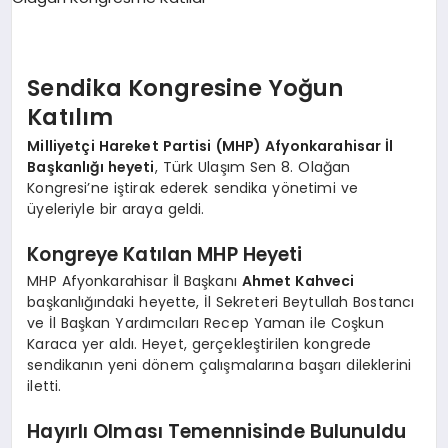
SPOR
Sendika Kongresine Yoğun
Katılım
MAGAZIN
Milliyetçi Hareket Partisi (MHP) Afyonkarahisar İl
Başkanlığı heyeti
, Türk Ulaşım Sen 8. Olağan
Kongresi’ne iştirak ederek sendika yönetimi ve
SAĞLIK
üyeleriyle bir araya geldi.
Kongreye Katılan MHP Heyeti
TEKNOLOJI
MHP Afyonkarahisar İl Başkanı
Ahmet Kahveci
başkanlığındaki heyette, İl Sekreteri Beytullah Bostancı
ve İl Başkan Yardımcıları Recep Yaman ile Coşkun
Karaca yer aldı. Heyet, gerçekleştirilen kongrede
sendikanın yeni dönem çalışmalarına başarı dileklerini
iletti.
Hayırlı Olması Temennisinde Bulunuldu