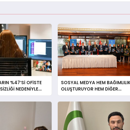
RIN %47’Sİ OFİSTE
SOSYAL MEDYA HEM BAĞIMLILI
RSİZLİĞİ NEDENİYLE
OLUŞTURUYOR HEM DİĞER
İSSEDİYOR
BAĞIMLILIKLARA ZEMİN
HAZIRLIYOR”