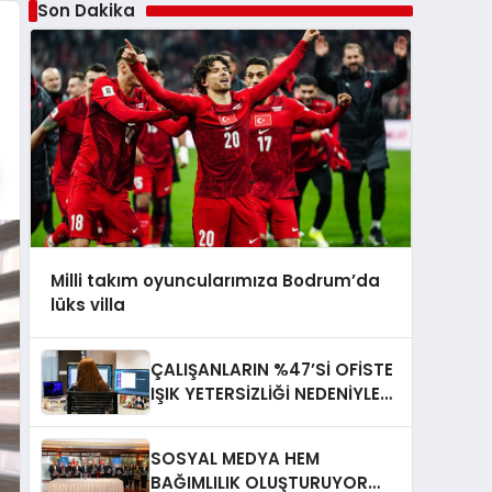
Son Dakika
Milli takım oyuncularımıza Bodrum’da
lüks villa
ÇALIŞANLARIN %47’Sİ OFİSTE
IŞIK YETERSİZLİĞİ NEDENİYLE
YORGUN HİSSEDİYOR
SOSYAL MEDYA HEM
BAĞIMLILIK OLUŞTURUYOR