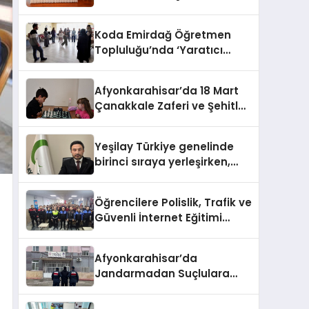
HEM DİĞER BAĞIMLILIKLARA
ZEMİN HAZIRLIYOR”
Koda Emirdağ Öğretmen
Topluluğu’nda ‘Yaratıcı
Drama’ eğitimi
gerçekleştirildi.
Afyonkarahisar’da 18 Mart
Çanakkale Zaferi ve Şehitleri
Anma Günü Satranç
Turnuvası Sona Erdi
Yeşilay Türkiye genelinde
birinci sıraya yerleşirken,
yürütülen faaliyetlerle de
Türkiye üçüncüsü oldu.
Öğrencilere Polislik, Trafik ve
Güvenli İnternet Eğitimi
Verildi
Afyonkarahisar’da
Jandarmadan Suçlulara
Darbe: 1 Haftada 46 Şahıs
Yakalandı