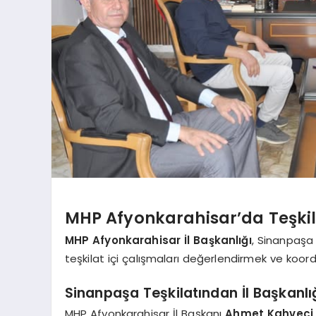
MHP Afyonkarahisar’da Teşkila
MHP Afyonkarahisar İl Başkanlığı
, Sinanpaşa 
teşkilat içi çalışmaları değerlendirmek ve koor
Sinanpaşa Teşkilatından İl Başkanlı
MHP Afyonkarahisar İl Başkanı
Ahmet Kahveci