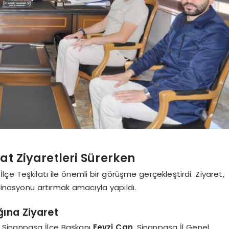
t Ziyaretleri Sürerken
İlçe Teşkilatı ile önemli bir görüşme gerçekleştirdi. Ziyaret,
dinasyonu artırmak amacıyla yapıldı.
ğına Ziyaret
, Sinanpaşa İlçe Başkanı
Fevzi Can
, Sinanpaşa İl Genel