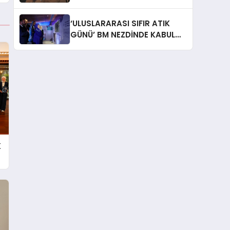
İtiraf: “Gönül Meselesi”
‘ULUSLARARASI SIFIR ATIK
GÜNÜ’ BM NEZDİNDE KABUL
EDİLDİ
K