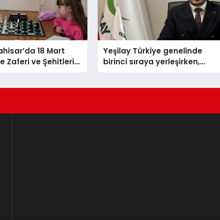
hisar’da 18 Mart
Yeşilay Türkiye genelinde
 Zaferi ve Şehitleri
birinci sıraya yerleşirken,
nü Satranç
yürütülen faaliyetlerle de
 Sona Erdi
Türkiye üçüncüsü oldu.