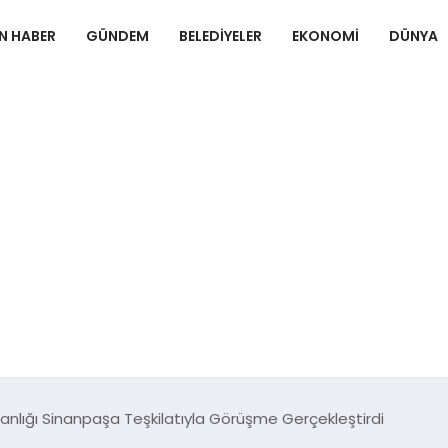
N HABER
GÜNDEM
BELEDIYELER
EKONOMI
DÜNYA
anlığı Sinanpaşa Teşkilatıyla Görüşme Gerçekleştirdi