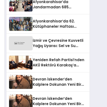
Afyonkarahisar’da
Jandarmadan 685
Öğrenciye Trafik Eğitimi
Afyonkarahisar’da 62.
Kütüphaneler Haftası
Coşkuyla Başladı
izmir ve Çevresine Kuvvetli
Yağış Uyarısı: Sel ve Su
Baskınlarına Dikkat
Yeniden Refah Partisi’nden
AKÜ Rektörü Karakaş’a
Nezaket Ziyareti
Devran İskender’den
Kalplere Dokunan Yeni Bir
İtiraf:
Devran İskender’den
Kalplere Dokunan Yeni Bir