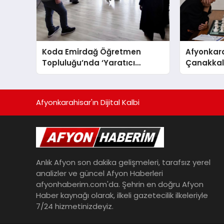
Koda Emirdağ Öğretmen
Afyonkara
Topluluğu’nda ‘Yaratıcı
Çanakkale
Drama’ eğitimi gerçekleştirildi.
Anma Gü
Turnuvası
Afyonkarahisar'ın Dijital Kalbi
Anlık Afyon son dakika gelişmeleri, tarafsız yerel
analizler ve güncel Afyon Haberleri
afyonhaberim.com'da. Şehrin en doğru Afyon
Haber kaynağı olarak, ilkeli gazetecilik ilkeleriyle
7/24 hizmetinizdeyiz.