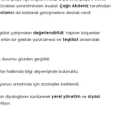
Ocakları yönetiminden Avukat
Çağrı Akdeniz
tarafından
ostancı
da katılarak görüşmelere destek verdi.
şkilat çalışmaları
değerlendirildi
. Yapılan istişareler
 etkin bir şekilde yürütülmesi ve
teşkilat
arasındaki
t durumu gözden geçirildi.
r hakkında bilgi alışverişinde bulunuldu.
onun artırılması için stratejiler belirlendi.
lan diyaloglarını sürdürerek
yerel yönetim
ve
siyasi
liyor.